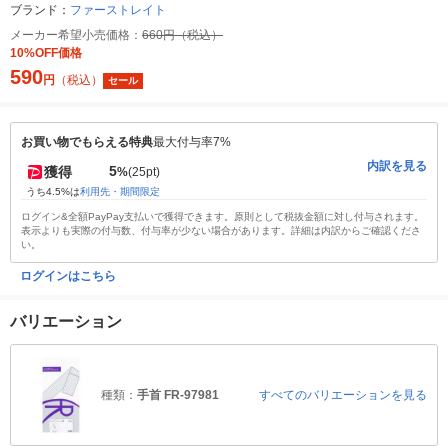
ブランド：
ファーストレイト
メーカー希望小売価格：
660円（税込）
10%OFF価格
590
円
（税込）
セール
お買い物でもらえる特典
最大付与率7%
内訳を見る
5
獲得
%
(25pt)
うち4.5%は
利用先・期間限定
ログイン&全額PayPay支払いで獲得できます。原則として税抜金額に対し付与されます。
表示よりも実際の付与数、付与率が少ない場合があります。詳細は内訳からご確認くださ
い。
ログインはこちら
バリエーション
種類：
手首 FR-97981
すべてのバリエーションを見る