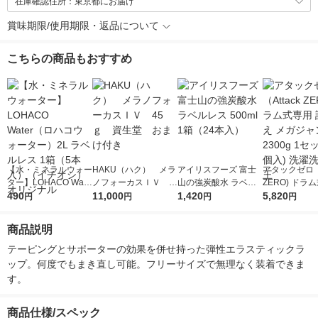
在庫確認住所：東京都にお届け
賞味期限/使用期限・返品について
こちらの商品もおすすめ
【水・ミネラルウォー
HAKU（ハク） メラ
アイリスフーズ 富士
アタックゼロ（A
ター】LOHACO Wate
ノフォーカスＩＶ 4
山の強炭酸水 ラベル
ZERO) ドラ
r（ロハコウォータ
490
5ｇ 資生堂 おまけ
11,000
レス 500ml 1箱（24
1,420
詰め替え メガ
5,820
円
円
円
円
ー）2L ラベルレス 1
付き
本入）
ボ 2300g 1
箱（5本入）（イチオ
個入) 洗濯洗剤
商品説明
シ） オリジナル
テーピングとサポーターの効果を併せ持った弾性エラスティックラ
ップ。何度でもまき直し可能。フリーサイズで無理なく装着できま
す。
商品仕様/スペック