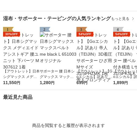
湿布・サポーター・テーピングの人気ランキング
もっと見る
1
2
3
4
30%OFF
54%OFF
54%OFF
【アウトレット】日本
サポーター 腰 日本シ
【アウトレット】【G
【アウトレッ
シグマックス メディ
グマックス マックス
oエシカル】訳あり 帝
oエシカル】訳
エイド アシストギア
11,550
ベルト me black L 65
1,280
人（TEIJIN）3D着圧
699
人（TEIJIN）
1,899
円
円
円
円
腰ユニット 下パーツ
1003 オリジナル
サポーター ひざ用M
ター 腰ベルト
M 307612 1着
サイズ 31/SPHZMK 1
き構造 Lサイズ 
最近見た商品
枚 帝人フロンティア
KSLK 1個
商品を閲覧すると履歴が表示されます