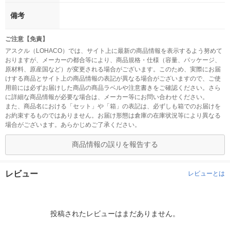
備考
ご注意【免責】
アスクル（LOHACO）では、サイト上に最新の商品情報を表示するよう努めて
おりますが、メーカーの都合等により、商品規格・仕様（容量、パッケージ、
原材料、原産国など）が変更される場合がございます。このため、実際にお届
けする商品とサイト上の商品情報の表記が異なる場合がございますので、ご使
用前には必ずお届けした商品の商品ラベルや注意書きをご確認ください。さら
に詳細な商品情報が必要な場合は、メーカー等にお問い合わせください。
また、商品名における「セット」や「箱」の表記は、必ずしも箱でのお届けを
お約束するものではありません。お届け形態は倉庫の在庫状況等により異なる
場合がございます。あらかじめご了承ください。
商品情報の誤りを報告する
レビュー
レビューとは
投稿されたレビューはまだありません。