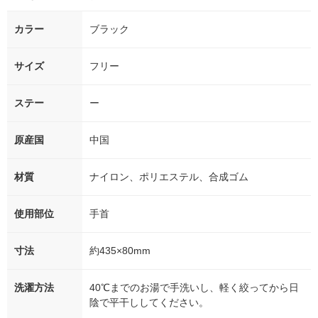
カラー
ブラック
サイズ
フリー
ステー
ー
原産国
中国
材質
ナイロン、ポリエステル、合成ゴム
使用部位
手首
寸法
約435×80mm
洗濯方法
40℃までのお湯で手洗いし、軽く絞ってから日
陰で平干ししてください。