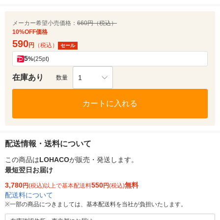
メーカー希望小売価格：
660円（税込）
10%OFF価格
590
円
（税込）
セール
5
%
(25pt)
在庫あり
1
数量
カートに入れる
配送情報・送料について
この商品は
LOHACO
が販売・発送します。
最短翌日お届け
3,780
550
無料
円
(税込)以上で基本配送料
円
(税込)
配送料について
※
一部の商品につきましては、基本配送料を当社が負担いたします。