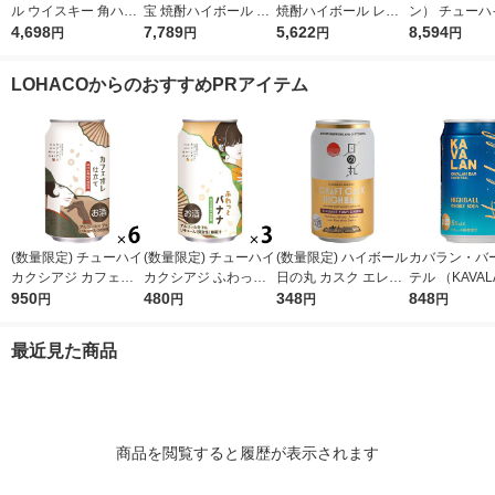
ル ウイスキー 角ハイ
宝 焼酎ハイボール レ
焼酎ハイボール レモ
ン） チューハ
ボール 缶 350ml 1ケ
4,698
モン 500ml 2ケース(4
7,789
ン 350ml 2ケース(48
5,622
ンサワー 氷結 
8,594
円
円
円
円
ース(24本) 角ハイ カ
8本)
本) 缶
モン Alc.7% 5
クハイ
本 酎ハイ
LOHACOからのおすすめPRアイテム
(数量限定) チューハイ
(数量限定) チューハイ
(数量限定) ハイボール
カバラン・バ
カクシアジ カフェオ
カクシアジ ふわっと
日の丸 カスク エレガ
テル （KAVAL
レ仕立て 缶 350ml 6
950
バナナ 缶 350ml 3本
480
ント カスク 缶 355ml
348
イボール 320m
848
円
円
円
円
本
1本
最近見た商品
商品を閲覧すると履歴が表示されます