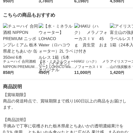
バナナ 缶 350ml 6本
950
バナナ 缶 350ml 1ケ
3,780
ューハイ 麒麟特製 レ
6,198
500ml 24本 
4,598
円
円
円
円
ース(24本)
モン ALC.9％ 350ml 4
ハイ
8本
こちらの商品もおすすめ
チューハイ 合同酒精
【水・ミネラルウォー
HAKU（ハク） メラ
アイリスフーズ
NIPPON PREMIUM
ター】LOHACO Wate
ノフォーカスＩＶ 4
山の強炭酸水 
ニッポンプレミアム
858
r（ロハコウォータ
490
5ｇ 資生堂 おまけ
11,000
レス 500ml 1
1,420
円
円
円
円
栃木県産とちあいか
ー）2L ラベルレス 1
付き
本入）
缶 350ml 6本
箱（5本入）（イチオ
商品説明
シ） オリジナル
【賞味期限】

商品の発送時点で、賞味期限まで残り160日以上の商品をお届けし
ます。

【商品説明】

手摘みで丁寧に収穫された栃木県産とちあいかの透明濃縮果汁を
0.3％ 使用 。とちあいかを食べたときに広がる 果汁感、まろやかな