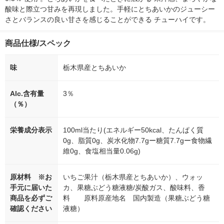
酸味と際立つ甘みを再現しました。手軽にとちあいかのジューシー
さとバランスの良い甘さを感じることができる チューハイです。
商品仕様/スペック
味
栃木県産とちあいか
Alc.含有量
3％
（％）
栄養成分表示
100ml当たり(エネルギー50kcal、たんぱく質
0g、脂質0g、炭水化物7.7gー糖質7.7gー食物繊
維0g、食塩相当量0.06g)
原材料 ※お
いちご果汁（栃木県産とちあいか）、ウォッ
手元に届いた
カ、果糖ぶどう糖液糖/炭酸ガス、酸味料、香
商品を必ずご
料 原料原産地名 国内製造（果糖ぶどう糖
確認ください
液糖）