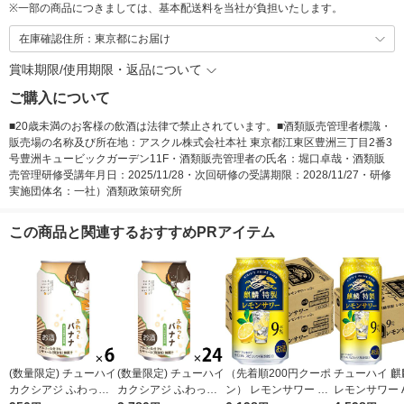
※
一部の商品につきましては、基本配送料を当社が負担いたします。
在庫確認住所：東京都にお届け
賞味期限/使用期限・返品について
ご購入について
■20歳未満のお客様の飲酒は法律で禁止されています。■酒類販売管理者標識・
販売場の名称及び所在地：アスクル株式会社本社 東京都江東区豊洲三丁目2番3
号豊洲キュービックガーデン11F・酒類販売管理者の氏名：堀口卓哉・酒類販
売管理研修受講年月日：2025/11/28・次回研修の受講期限：2028/11/27・研修
実施団体名：一社）酒類政策研究所
この商品と関連するおすすめPRアイテム
(数量限定) チューハイ
(数量限定) チューハイ
（先着順200円クーポ
チューハイ 麒
カクシアジ ふわっと
カクシアジ ふわっと
ン） レモンサワー チ
レモンサワー A