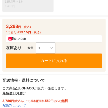
135.4円×48本
6,498円
3,298
円
（税込）
137.5
1つあたり
円
（税込）
5
%
(149pt)
在庫あり
1
数量
カートに入れる
配送情報・送料について
この商品は
LOHACO
が販売・発送します。
最短翌日お届け
3,780
550
無料
円
(税込)以上で基本配送料
円
(税込)
配送料について