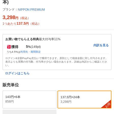
本)
ブランド：
NIPPON PREMIUM
3,298
円
（税込）
137.5
1つあたり
円
（税込）
お買い物でもらえる特典
最大付与率11%
内訳を見る
5
獲得
%
(149pt)
うち4.5%は
利用先・期間限定
ログイン&全額PayPay支払いで獲得できます。原則として税抜金額に対し付与されます。
表示よりも実際の付与数、付与率が少ない場合があります。詳細は内訳からご確認くださ
い。
ログインはこちら
販売単位
143円×6本
137.5円×24本
858円
3,298円
お得