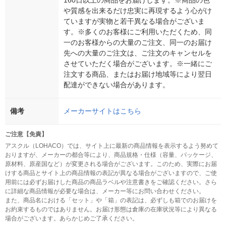
160日以上の商品をお届けします。※商品の色
や質感を出来るだけ忠実に再現するよう心がけ
ていますが実物と若干異なる場合がございま
す。※多くのお客様にご利用いただくため、同
一のお客様からの大量のご注文、同一のお届け
先への大量のご注文は、ご注文のキャンセルを
させていただく場合がございます。※一緒にご
注文する商品、またはお届け地域等により翌日
配達ができない場合があります。
備考
メーカーサイトはこちら
ご注意【免責】
アスクル（LOHACO）では、サイト上に最新の商品情報を表示するよう努めて
おりますが、メーカーの都合等により、商品規格・仕様（容量、パッケージ、
原材料、原産国など）が変更される場合がございます。このため、実際にお届
けする商品とサイト上の商品情報の表記が異なる場合がございますので、ご使
用前には必ずお届けした商品の商品ラベルや注意書きをご確認ください。さら
に詳細な商品情報が必要な場合は、メーカー等にお問い合わせください。
また、商品名における「セット」や「箱」の表記は、必ずしも箱でのお届けを
お約束するものではありません。お届け形態は倉庫の在庫状況等により異なる
場合がございます。あらかじめご了承ください。