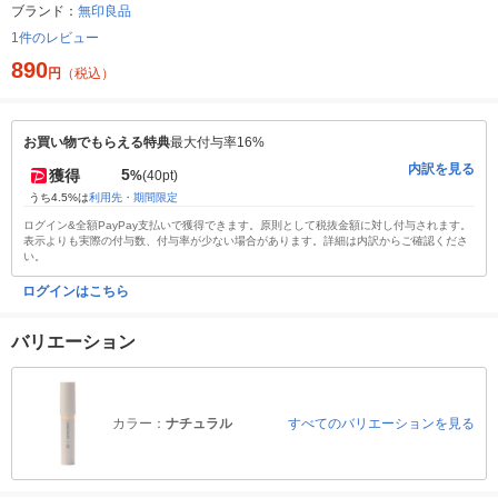
ブランド：
無印良品
1件のレビュー
890
円
（税込）
お買い物でもらえる特典
最大付与率16%
内訳を見る
5
獲得
%
(40pt)
うち4.5%は
利用先・期間限定
ログイン&全額PayPay支払いで獲得できます。原則として税抜金額に対し付与されます。
表示よりも実際の付与数、付与率が少ない場合があります。詳細は内訳からご確認くださ
い。
ログインはこちら
バリエーション
カラー：
ナチュラル
すべてのバリエーションを見る