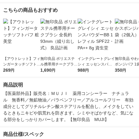
こちらの商品もおすすめ
【アウトレット】フィ
無印良品 ポリエステ
インテグレートグレイ
無印良品 やわ
ンガータッチソフトパ
ル携帯用チークブラシ
シィ エッセンスパウ
ポンジパフ 1
フ 粧美堂
269
全長約93mm（繰り出
1,690
ダーBB 1 レフィル SP
988
入） 良品計画
350
円
円
円
円
し式） 良品計画
F22・PA++ 8g 資生堂
商品説明
【医薬部外品】販売名：ＭＵＪＩ　薬用コンシーラー　ナチュラ
ル　無香料／無鉱物油／パラベンフリー／アルコールフリー　有効
成分としてグリチルレチン酸ステアリルを配合し、メイクをしてい
るときもニキビや肌荒れを防ぎます。シミやそばかすなど、気にな
る部分をしっかりカバーします。【無印良品　MUJI】
商品仕様/スペック