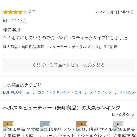
4.0
2026年7月5日 7時50分
fnj********
さん
母に薬用
シミを気にしているので使いやすいスティックタイプにしました
購入商品：無印良品 薬用 コンシーラー ナチュラル ３．５ｇ 良品計画
今見ている商品のレビューのみを見る
この商品のカテゴリ
LOHACOホーム
コスメ・スキンケア・美容
メイクアップ
その他 メ
ヘルス＆ビューティー（無印良品）の人気ランキング
もっと見る
1
2
3
4