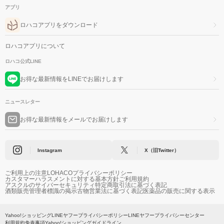
アプリ
ロハコアプリをダウンロード
ロハコアプリについて
ロハコ公式LINE
お得な最新情報をLINEでお届けします
ニュースレター
お得な最新情報をメールでお届けします
Instagram
X（旧Twitter）
ご利用上の注意
LOHACOプライバシーポリシー
カスタマーハラスメントに対する基本方針
ご利用規約
アスクルのサイバーセキュリティ
特定商取引法に基づく表記
酒類販売管理者標識の掲示
古物営業法に基づく表記
医薬品の販売に関する表示
Yahoo!ショッピング
LINEヤフープライバシーポリシー
LINEヤフープライバシーセンター
利用規約
免責事項
Yahoo!ショッピングガイドライン