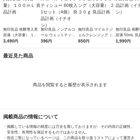
無印良品 発酵導入美
無印良品 ノンアルコ
無印良品 マイルドジ
無印良品 発酵
容液（大容量） １０
ール ウェットティシ
ェルクレンジング（大
容液 50mL 
０ｍＬ 良品計画
3,490
ュー 80枚入 1セット
396
容量） ２２０ｇ 良品
850
（イチオシ）
1,990
円
円
円
円
（4個） 良品計画（イ
計画
チオシ）
最近見た商品
商品を閲覧すると履歴が表示されます
掲載商品の情報について
・
掲載している情報の精度には万全を期しておりますが、その内容の正確性、
安全性、有用性を保証するものではありません。
・
現在ご覧になっているページは、この商品を取り扱うストアによって運営さ