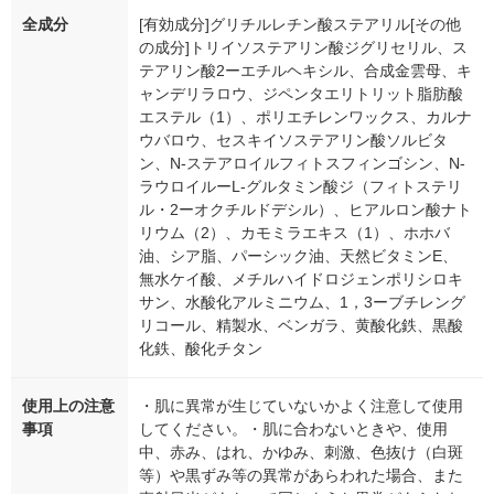
全成分
[有効成分]グリチルレチン酸ステアリル[その他
の成分]トリイソステアリン酸ジグリセリル、ス
テアリン酸2ーエチルヘキシル、合成金雲母、キ
ャンデリラロウ、ジペンタエリトリット脂肪酸
エステル（1）、ポリエチレンワックス、カルナ
ウバロウ、セスキイソステアリン酸ソルビタ
ン、N-ステアロイルフィトスフィンゴシン、N-
ラウロイルーL-グルタミン酸ジ（フィトステリ
ル・2ーオクチルドデシル）、ヒアルロン酸ナト
リウム（2）、カモミラエキス（1）、ホホバ
油、シア脂、パーシック油、天然ビタミンE、
無水ケイ酸、メチルハイドロジェンポリシロキ
サン、水酸化アルミニウム、1，3ーブチレング
リコール、精製水、ベンガラ、黄酸化鉄、黒酸
化鉄、酸化チタン
使用上の注意
・肌に異常が生じていないかよく注意して使用
事項
してください。・肌に合わないときや、使用
中、赤み、はれ、かゆみ、刺激、色抜け（白斑
等）や黒ずみ等の異常があらわれた場合、また