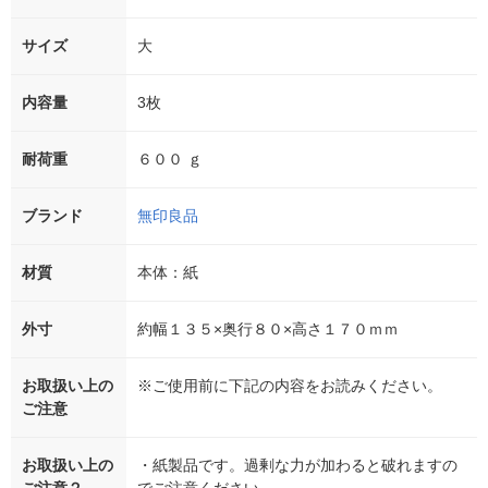
サイズ
大
内容量
3枚
耐荷重
６００ ｇ
ブランド
無印良品
材質
本体：紙
外寸
約幅１３５×奥行８０×高さ１７０ｍｍ
お取扱い上の
※ご使用前に下記の内容をお読みください。
ご注意
お取扱い上の
・紙製品です。過剰な力が加わると破れますの