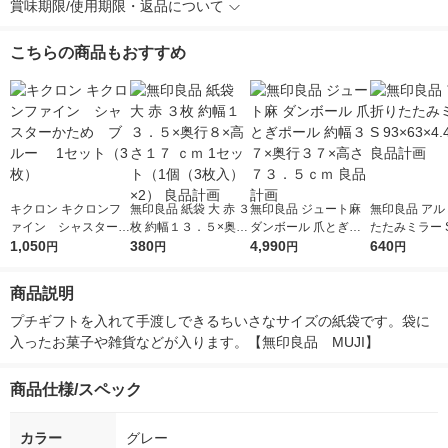
賞味期限/使用期限・返品について
こちらの商品もおすすめ
キクロン キクロンフ
無印良品 紙袋 大 赤 ３
無印良品 ジュート麻
無印良品 アル
ァイン シャスターか
枚 約幅１３．５×奥行
ダンボール 爪とぎポ
たたみミラー S
ため ブルー 1セッ
1,050
８×高さ１７ ｃｍ 1セ
380
ール 約幅３７×奥行３
4,990
3×4.4mm 良
640
円
円
円
円
ト（3枚）
ット（1個（3枚入）×
７×高さ７３．５ｃｍ
2） 良品計画
良品計画
商品説明
プチギフトを入れて手渡しできるちいさなサイズの紙袋です。袋に
入ったお菓子や雑貨などが入ります。【無印良品　MUJI】
商品仕様/スペック
カラー
グレー