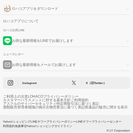
ロハコアプリをダウンロード
ロハコアプリについて
ロハコ公式LINE
お得な最新情報をLINEでお届けします
ニュースレター
お得な最新情報をメールでお届けします
Instagram
X（旧Twitter）
ご利用上の注意
LOHACOプライバシーポリシー
カスタマーハラスメントに対する基本方針
ご利用規約
アスクルのサイバーセキュリティ
特定商取引法に基づく表記
酒類販売管理者標識の掲示
古物営業法に基づく表記
医薬品の販売に関する表示
Yahoo!ショッピング
LINEヤフープライバシーポリシー
LINEヤフープライバシーセンター
利用規約
免責事項
Yahoo!ショッピングガイドライン
© LY Corporation