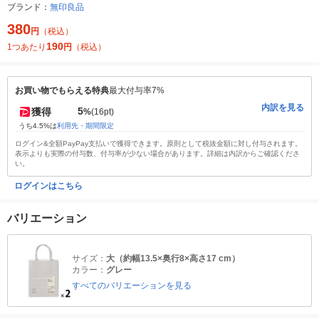
ブランド：
無印良品
380
円
（税込）
190
1つあたり
円
（税込）
お買い物でもらえる特典
最大付与率7%
内訳を見る
5
獲得
%
(16pt)
うち4.5%は
利用先・期間限定
ログイン&全額PayPay支払いで獲得できます。原則として税抜金額に対し付与されます。
表示よりも実際の付与数、付与率が少ない場合があります。詳細は内訳からご確認くださ
い。
ログインはこちら
バリエーション
サイズ：
大（約幅13.5×奥行8×高さ17 cm）
カラー：
グレー
すべてのバリエーションを見る