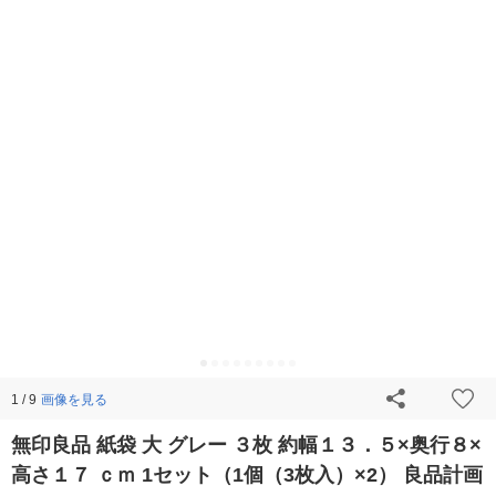
画像を見る
1 / 9
無印良品 紙袋 大 グレー ３枚 約幅１３．５×奥行８×
高さ１７ ｃｍ 1セット（1個（3枚入）×2） 良品計画