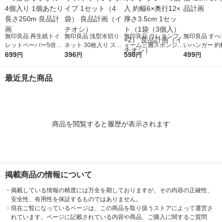
無印良品 再生紙トイ
無印良品 浅型水切り
無印良品 ウレタンフ
無印良品 すべ
レットペーパー5倍巻
ネット 30枚入り スト
ォーム三層スポンジ
いハンガー 約幅
シングル 4個入り 1個
699
ッキングタイプ 1セッ
396
グレー 3個入 約幅6×
598
10本組 良品
499
円
円
円
円
あたり長さ250m 良品
ト（4袋） 良品計画
奥行12×厚さ3.5cm 1
計画
（イチオシ）
セット（1袋（3個
最近見た商品
入）×2） 良品計画
（イチオシ）
商品を閲覧すると履歴が表示されます
掲載商品の情報について
・
掲載している情報の精度には万全を期しておりますが、その内容の正確性、
安全性、有用性を保証するものではありません。
・
現在ご覧になっているページは、この商品を取り扱うストアによって運営さ
れています。ページに記載されている内容や商品、ご購入に関するご質問