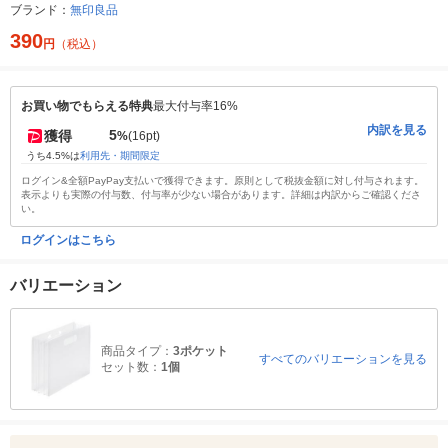
ブランド：
無印良品
390
円
（税込）
お買い物でもらえる特典
最大付与率16%
内訳を見る
5
獲得
%
(16pt)
うち4.5%は
利用先・期間限定
ログイン&全額PayPay支払いで獲得できます。原則として税抜金額に対し付与されます。
表示よりも実際の付与数、付与率が少ない場合があります。詳細は内訳からご確認くださ
い。
ログインはこちら
バリエーション
商品タイプ：
3ポケット
すべてのバリエーションを見る
セット数：
1個