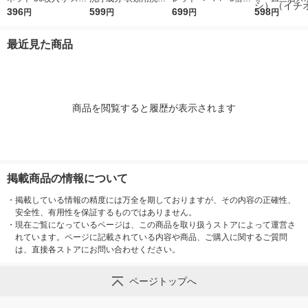
ッキングタイプ 1セッ
396
詰替え用 １０５０ｍ
599
シングル 4個入り 1個
699
個入 約幅6×奥
598
円
円
円
円
ト（4袋） 良品計画
ｌ 良品計画
あたり長さ250m 良品
高さ3.5cm 1
（イチオシ）
計画
（1袋（3個入
最近見た商品
良品計画（イ
（イチオシ）
商品を閲覧すると履歴が表示されます
掲載商品の情報について
・
掲載している情報の精度には万全を期しておりますが、その内容の正確性、
安全性、有用性を保証するものではありません。
・
現在ご覧になっているページは、この商品を取り扱うストアによって運営さ
れています。ページに記載されている内容や商品、ご購入に関するご質問
は、直接各ストアにお問い合わせください。
ページトップへ