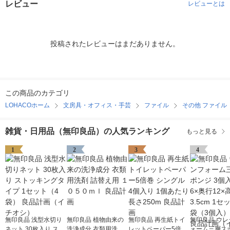
レビュー
レビューとは
投稿されたレビューはまだありません。
この商品のカテゴリ
LOHACOホーム
文房具・オフィス・手芸
ファイル
その他 ファイル
雑貨・日用品（無印良品）の人気ランキング
もっと見る
1
2
3
4
無印良品 浅型水切り
無印良品 植物由来の
無印良品 再生紙トイ
無印良品 ウレ
ネット 30枚入り スト
洗浄成分 衣類用洗剤
レットペーパー5倍巻
ォーム三層スポ