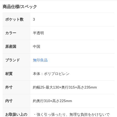
商品仕様/スペック
ポケット数
3
カラー
半透明
原産国
中国
ブランド
無印良品
材質
本体：ポリプロピレン
外寸
約幅25-最大130×奥行315×高さ235mm
内寸
約奥行310×高さ225mm
お取扱い上の
・強く引っ張ったり、無理な負担をかけないで