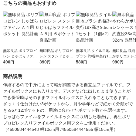
こちらの商品もおすすめ
無印良品 ポリプロピ
無印良品 ポリプロピ
無印良品 タイル目地
無印良品 収納
レン じゃばらファイ
レン スタンドじゃば
ブラシ 約幅3×奥行19
かポリエチレ
ル Ａ４用 ６ポケット
490
らファイル Ａ５用 ６
390
×高さ9.5cm 1セット
580
丸型 深 約直径
990
円
円
円
円
良品計画
ポケット 良品計画
（1個×2） 良品計画
さ32cm 良品
商品説明
伸縮するので中身によって幅が調整できる自立型ファイルです。フ
ァイルボックスにも入ります。デスクなどに出したまま使うことが
でき保管時はそのままファイルボックスに入れることもできます。
ざっくり仕分けたい3ポケットから、月や学年などで細かく分類がで
きる6と12ポケットの、用途に合わせたポケット数から選べます。
じゃばらファイルをファイルボックスに収納した場合は、再生ポリ
プロピレン入りファイルボックス用フタをご使用ください。
（4550584444548 幅10cm用 /4550584444555 幅15cm用）