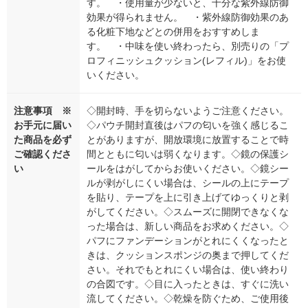
す。 ・使用量が少ないと、十分な紫外線防御
効果が得られません。 ・紫外線防御効果のあ
る化粧下地などとの併用をおすすめしま
す。 ・中味を使い終わったら、別売りの「プ
ロフィニッシュクッション(レフィル)」をお使
いください。
注意事項 ※
◇開封時、手を切らないようご注意ください。
お手元に届い
◇パウチ開封直後はパフの匂いを強く感じるこ
た商品を必ず
とがありますが、開放環境に放置することで時
ご確認くださ
間とともに匂いは弱くなります。◇鏡の保護シ
い
ールをはがしてからお使いください。◇鏡シー
ルが剥がしにくい場合は、シールの上にテープ
を貼り、テープを上に引き上げてゆっくりと剥
がしてください。◇スムーズに開閉できなくな
った場合は、新しい商品をお求めください。◇
パフにファンデーションがとれにくくなったと
きは、クッションスポンジの奥まで押してくだ
さい。それでもとれにくい場合は、使い終わり
の合図です。◇目に入ったときは、すぐに洗い
流してください。◇乾燥を防ぐため、ご使用後