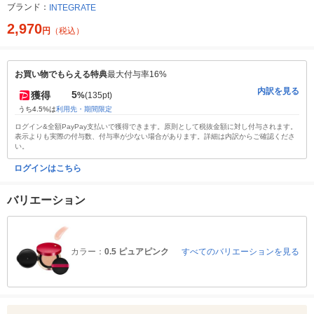
ブランド：
INTEGRATE
2,970
円
（税込）
お買い物でもらえる特典
最大付与率16%
内訳を見る
5
獲得
%
(135pt)
うち4.5%は
利用先・期間限定
ログイン&全額PayPay支払いで獲得できます。原則として税抜金額に対し付与されます。
表示よりも実際の付与数、付与率が少ない場合があります。詳細は内訳からご確認くださ
い。
ログインはこちら
バリエーション
カラー：
0.5 ピュアピンク
すべてのバリエーションを見る