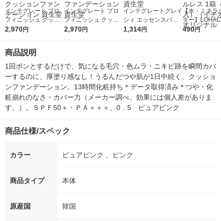
インテグレート プロ
インテグレート プロ
インテグレートグレイ
【水・ミネラ
フィニッシュ クッシ
フィニッシュ クッシ
シィ エッセンスパウ
ター】LOHACO
ョン ライトオークル
2,970
ョン オークル 1 SPF5
2,970
ダーBB 1 SPF22・PA
1,314
r（ロハコウォ
490
円
円
円
円
0 SPF50+・PA+++ ク
0+・PA+++ クッショ
++ 8g フェイスパウダ
ー）2L ラベル
ッションファンデーシ
ンファンデーション
ー 資生堂
箱（5本入）
商品説明
ョン 資生堂
資生堂
シ） オリジナ
1回ポンとするだけで、気になる毛穴・色ムラ・ニキビ跡を瞬間カバ
ーするのに、厚塗り感なし！うるんだつや肌が1日中続く、クッショ
ンファンデーション。13時間化粧持ち＊データ取得済み＊つや・化
粧崩れのなさ・カバー力（メーカー調べ、効果には個人差がありま
す。）。ＳＰＦ50＋・ＰＡ＋＋＋、0．5　ピュアピンク
商品仕様/スペック
カラー
ピュアピンク 、ピンク
商品タイプ
本体
原産国
韓国