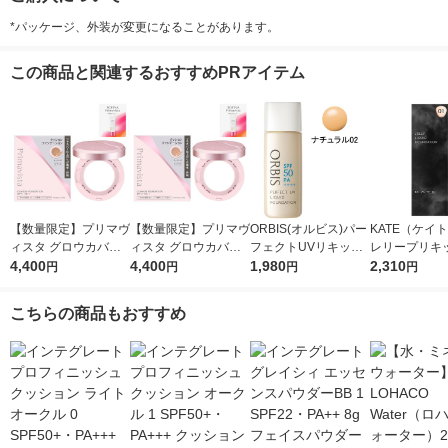
*パッケージ、外装が変更になることがあります。
この商品と関連するおすすめPRアイテム
【数量限定】プリマヴ
【数量限定】プリマヴ
ORBIS(オルビス)パー
KATE（ケイ
ィスタ グロウカバー
ィスタ グロウカバー
フェクトUVリキッド
レリープリキ
クッション オークル
4,400
クッション オークル
4,400
ファンデーション(パ
1,980
ンデーション 0
2,310
円
円
円
円
０５＆ケース セット
０３＆ケース セット
フ無)ナチュラル02 30
明るめ カネボ
おまけつき
おまけつき
mL SPF50PA++++
の海月
こちらの商品もおすすめ