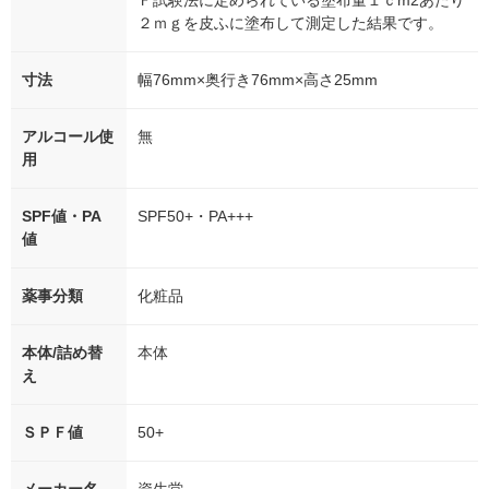
Ｆ試験法に定められている塗布量１ｃm2あたり
２ｍｇを皮ふに塗布して測定した結果です。
寸法
幅76mm×奥行き76mm×高さ25mm
アルコール使
無
用
SPF値・PA
SPF50+・PA+++
値
薬事分類
化粧品
本体/詰め替
本体
え
ＳＰＦ値
50+