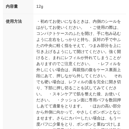
内容量
12g
使用方法
・初めてお使いになるときは、内側のシールを
はがしてお使いください。 ・ご使用の際は、
コンパクトケースのふたを開け、手に包み込む
ように左右をしっかりと持ち、反対の手で中ふ
たの中央に軽く指をそえて、つまみ部分を上に
引き上げるようにして開けてください。強く開
けると、まれにレフィルが外れてしまうことが
ありますのでご注意ください。 ・レフィルを
外しにくい場合は、両親指の腹をケース裏面上
段にあて、押しながら外してください。 それ
でも硬い場合は、レフィルの蓋を完全に開き切
り、下部に押し切ることを試してみてくださ
い。 ・スキンケアで肌を整えた後、お使いく
ださい。 ・クッション面に専用パフを数回押
しあてて適量をとります。 ・ほおの高い部分
から外側に向かって、やさしくポンポンとなじ
ませます。さらにカバーしたい場合は、もう一
度パフに少量をとり、ポンポンと重ねづけしま