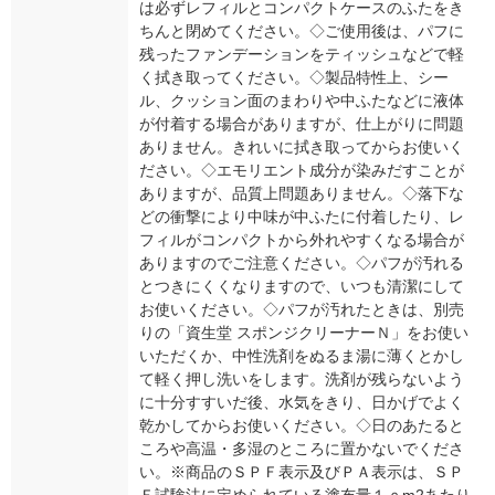
は必ずレフィルとコンパクトケースのふたをき
ちんと閉めてください。◇ご使用後は、パフに
残ったファンデーションをティッシュなどで軽
く拭き取ってください。◇製品特性上、シー
ル、クッション面のまわりや中ふたなどに液体
が付着する場合がありますが、仕上がりに問題
ありません。きれいに拭き取ってからお使いく
ださい。◇エモリエント成分が染みだすことが
ありますが、品質上問題ありません。◇落下な
どの衝撃により中味が中ふたに付着したり、レ
フィルがコンパクトから外れやすくなる場合が
ありますのでご注意ください。◇パフが汚れる
とつきにくくなりますので、いつも清潔にして
お使いください。◇パフが汚れたときは、別売
りの「資生堂 スポンジクリーナーＮ」をお使い
いただくか、中性洗剤をぬるま湯に薄くとかし
て軽く押し洗いをします。洗剤が残らないよう
に十分すすいだ後、水気をきり、日かげでよく
乾かしてからお使いください。◇日のあたると
ころや高温・多湿のところに置かないでくださ
い。※商品のＳＰＦ表示及びＰＡ表示は、ＳＰ