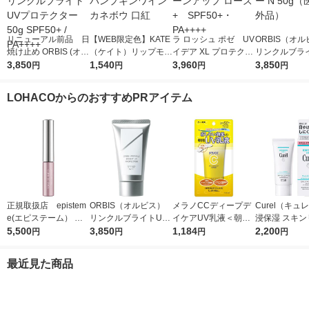
リニューアル前品 日
【WEB限定色】KATE
ラ ロッシュ ポゼ UV
ORBIS（オ
焼け止め ORBIS (オル
（ケイト）リップモン
イデア XL プロテクシ
リンクルブラ
ビス) リンクルブライ
3,850
スター 04 パンプキン
1,540
ョントーンアップ ロ
3,960
プロテクター N
3,850
円
円
円
円
トUVプロテクター 50
ワイン カネボウ 口紅
ーズ+ SPF50+・PA
（医薬部外品
g SPF50+ / PA++++
++++
LOHACOからのおすすめPRアイテム
正規取扱店 epistem
ORBIS（オルビス）
メラノCCディープデ
Curel（キュ
e(エピステーム） パ
リンクルブライトUV
イケアUV乳液＜朝用
浸保湿 スキン
ワライズラッシュセラ
5,500
プロテクター N 50g
3,850
日焼け止め乳液＞50g
1,184
ＵＶセラム 60
2,200
円
円
円
円
ム 4.5ml まつげ美容
（医薬部外品）
SPF50+・PA++++ロ
液
ート製薬
最近見た商品