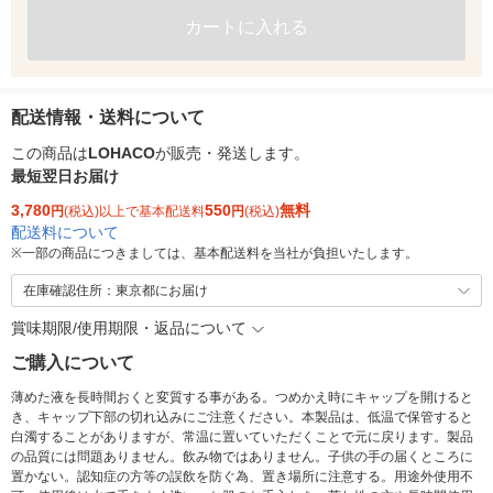
カートに入れる
配送情報・送料について
この商品は
LOHACO
が販売・発送します。
最短翌日お届け
3,780
550
無料
円
(税込)以上で基本配送料
円
(税込)
配送料について
※
一部の商品につきましては、基本配送料を当社が負担いたします。
在庫確認住所：東京都にお届け
賞味期限/使用期限・返品について
ご購入について
薄めた液を長時間おくと変質する事がある。つめかえ時にキャップを開けると
き、キャップ下部の切れ込みにご注意ください。本製品は、低温で保管すると
白濁することがありますが、常温に置いていただくことで元に戻ります。製品
の品質には問題ありません。飲み物ではありません。子供の手の届くところに
置かない。認知症の方等の誤飲を防ぐ為、置き場所に注意する。用途外使用不