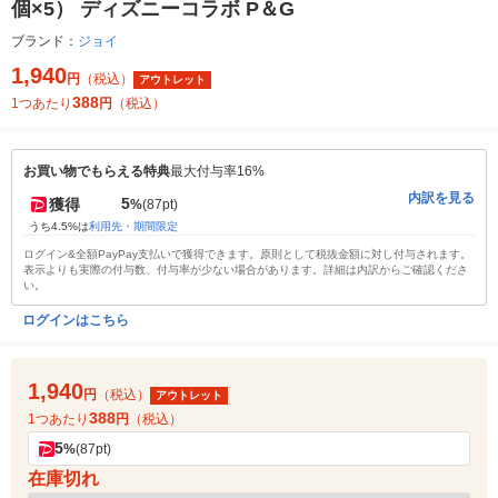
個×5） ディズニーコラボ P＆G
ブランド：
ジョイ
1,940
円
（税込）
アウトレット
388
1つあたり
円
（税込）
お買い物でもらえる特典
最大付与率16%
内訳を見る
5
獲得
%
(87pt)
うち4.5%は
利用先・期間限定
ログイン&全額PayPay支払いで獲得できます。原則として税抜金額に対し付与されます。
表示よりも実際の付与数、付与率が少ない場合があります。詳細は内訳からご確認くださ
い。
ログインはこちら
1,940
円
（税込）
アウトレット
388
1つあたり
円
（税込）
5
%
(87pt)
在庫切れ