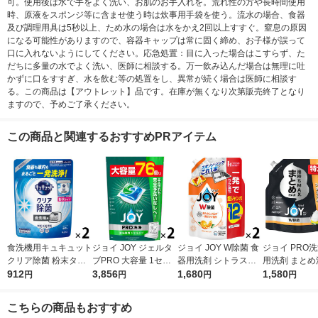
可。使用後は水で手をよく洗い、お肌のお手入れを。荒れ性の方や長時間使用
時、原液をスポンジ等に含ませ使う時は炊事用手袋を使う。流水の場合、食器
及び調理用具は5秒以上、ため水の場合は水をかえ2回以上すすぐ。窒息の原因
になる可能性がありますので、容器キャップは常に固く締め、お子様が誤って
口に入れないようにしてください。応急処置：目に入った場合はこすらず、た
だちに多量の水でよく洗い、医師に相談する。万一飲み込んだ場合は無理に吐
かずに口をすすぎ、水を飲む等の処置をし、異常が続く場合は医師に相談す
る。この商品は【アウトレット】品です。在庫が無くなり次第販売終了となり
ますので、予めご了承ください。
この商品と関連するおすすめPRアイテム
食洗機用キュキュット
ジョイ JOY ジェルタ
ジョイ JOY W除菌 食
ジョイ PRO洗
クリア除菌 粉末タイ
ブPRO 大容量 1セッ
器用洗剤 シトラスオ
用洗剤 まとめ
プ グレープフルーツ
912
ト（76個入×2袋） 食
3,856
レンジの香り 詰め替
1,680
詰め替え 特大 
1,580
円
円
円
円
詰め替え 500g 1セッ
洗機用洗剤 P＆G
え 超ジャンボ 1550m
1セット（1個×
ト（2個入） 食洗機用
L 1セット（1個×2）
＆G
こちらの商品もおすすめ
洗剤 花王
P＆G