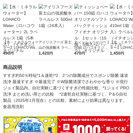
【水・ミネラルウォー
アイリスフーズ 富士
ティッシュペーパー 1
【水・ミネラ
ター】LOHACO Wate
山の強炭酸水 ラベル
50組 ロハコオリジナ
ター】LOHACO
r（ロハコウォータ
490
レス 500ml 1箱（24
1,420
ルソフトパックティッ
470
r 410ml 1箱
1,450
円
円
円
円
ー）2L ラベルレス 1
本入）
シュ フィオナ オリジ
入）ラベルレ
箱（5本入）（イチオ
ナル 1セット（10
オシ） オリジ
商品説明
シ） オリジナル
個：5個入×2パック）
オリジナル
すすぎ約50％時短*1＆速乾!*2　2つの除菌成分でスポンジ除菌 速攻
洗浄 最速すすぎ ※最速完了 ※W除菌清潔でさわやかな香り ※現行
ジョイ製品内。自社実験に基づくすすぎの性能比較。*1ジョイ PRO
洗浄 まとめ洗い用との比較 　*2速乾自社実験に基づく。P＆G自社
製品（2025年1月現在）との比較。素材により効果は異なります。 
食器用洗剤