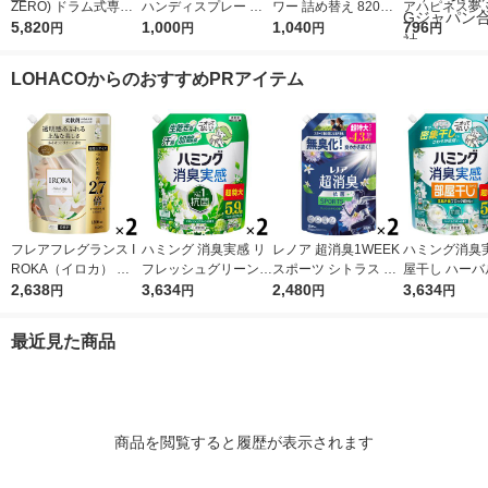
ZERO) ドラム式専用
ハンディスプレー 付
ワー 詰め替え 820ml
アハピネス夢
詰め替え メガジャン
5,820
替用400mL 1セット
1,000
1セット（2個入) 洗濯
1,040
チウォームコ
796
円
円
円
円
ボ 2300g 1セット（2
（1個×4） 花王
漂白剤 花王
すずらんの香り 
個入) 洗濯洗剤 花王
大 1セット（
LOHACOからのおすすめPRアイテム
2） 柔軟剤 
ャパン合同会
フレアフレグランス I
ハミング 消臭実感 リ
レノア 超消臭1WEEK
ハミング消臭実
ROKA（イロカ） ネ
フレッシュグリーンの
スポーツ シトラス 詰
屋干し ハーバ
イキッドリリー 柔軟
2,638
香り 超特大 詰め替え
3,634
め替え 超特大 1380m
2,480
ン 超特大 詰め
3,634
円
円
円
円
剤 詰め替え 超特大 12
2190g 1セット（2個
L 1セット（1個×2）
30g 1セット
00ml 1セット（2個入)
入） 柔軟剤 花王
柔軟剤 P＆G
2） 柔軟剤 花
最近見た商品
花王
商品を閲覧すると履歴が表示されます