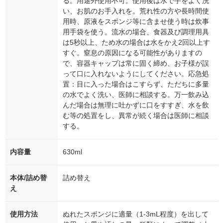
る。用途外使用不可。使用後は水で手をよく洗
い、お肌のお手入れを。荒れ性の方や長時間使
用時、原液をスポンジ等に含ませ使う時は炊事
用手袋を使う。流水の場合、食器及び調理用具
は5秒以上、ため水の場合は水をかえ2回以上す
すぐ。窒息の原因になる可能性がありますの
で、容器キャップは常に固く締め、お子様が誤
って口に入れないようにしてください。応急処
置：目に入った場合はこすらず、ただちに多量
の水でよく洗い、医師に相談する。万一飲み込
んだ場合は無理に吐かずに口をすすぎ、水を飲
む等の処置をし、異常が続く場合は医師に相談
する。
内容量
630ml
本体/詰め替
詰め替え
え
使用方法
ぬれたスポンジに適量（1-3mL程度）を出して