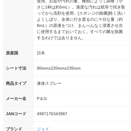
使用。お皿や汚れの量、種類によって調整（小
さじ1杯は約5mL）。過度な汚れは紙等で拭き取
ってから洗剤を使用。[スポンジの除菌]軽く洗い
よくしぼり、全体に行き渡るのに十分な量（約
8mL）の原液をつけ、まんべんなく浸透させ次
に使用するまでおいておく。すべての菌を除菌
するわけではありません。
原産国
日本
シート寸法
90mmx220mmx235mm
商品タイプ
液体スプレー
メーカー名
P＆G
JANコード
4987176343987
ブランド
ジョイ