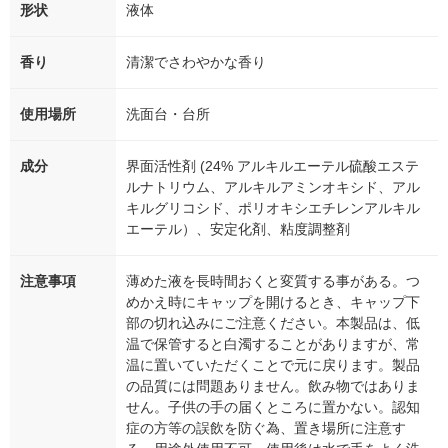
形状
液体
香り
清潔でさわやかな香り
使用場所
洗面台・台所
成分
界面活性剤 (24% アルキルエーテル硫酸エステ
ルナトリウム、アルキルアミンオキシド、アル
キルグリコシド、ポリオキシエチレンアルキル
エーテル）、安定化剤、粘度調整剤
注意事項
薄めた液を長時間おくと変質する事がある。つ
めかえ時にキャップを開けるとき、キャップ下
部の切れ込みにご注意ください。本製品は、低
温で保管すると白濁することがありますが、常
温に置いていただくことで元に戻ります。製品
の品質には問題ありません。飲み物ではありま
せん。子供の手の届くところに置かない。認知
症の方等の誤飲を防ぐ為、置き場所に注意す