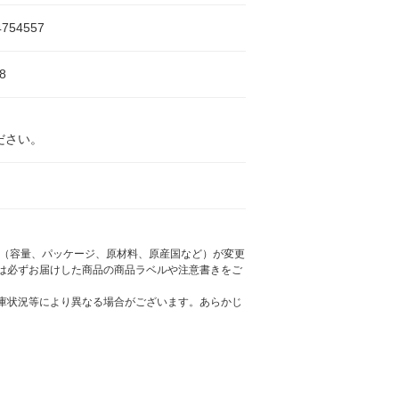
4754557
8
ださい。
様（容量、パッケージ、原材料、原産国など）が変更
は必ずお届けした商品の商品ラベルや注意書きをご
庫状況等により異なる場合がございます。あらかじ