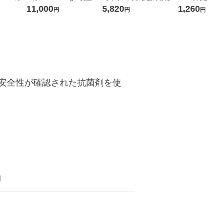
ィフラワー
堂 おまけ付き
ガジャンボ 2300g 1セット
箱（18本入）
11,000
5,820
1,260
円
円
円
パック12
（2個入) 洗濯洗剤 花王
【クイズ付き】
り
ク】（イチオシ
ル
安全性が確認された抗菌剤を使
明