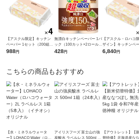
【アスクル限定】キッチン
無漂白キッチンペーパー 1パ
【アスクル・ロハコ
ペーパー 1セット（200組×
ック（100カット×2ロール）
ザイン】キッチンペ
4）スコッティ サッとサッと
超吸収キッチンタオル エリ
スコッティ ソフトパッ
988
428
6,840
円
円
円
タイルデザイン キッチンタ
エール 大王製紙
ッとサッと タイルデ
オル 日本製紙クレシア 限定
200枚×30個 日本
シア 限定
こちらの商品もおすすめ
【水・ミネラルウォータ
アイリスフーズ 富士山の強
【アウトレット】【
ー】LOHACO Water（ロハ
炭酸水 ラベルレス 500ml 1
替特価】北海道産な