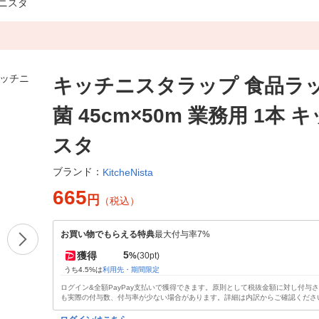
チニスタ
キッチニスタラップ 食品ラッ
菌 45cm×50m 業務用 1本 
スタ
ブランド：
KitcheNista
665
円
（税込）
お買い物でもらえる特典
最大付与率7%
5
獲得
%
(30pt)
うち4.5%は
利用先・期間限定
ログイン&全額PayPay支払いで獲得できます。原則として税抜金額に対し付与
も実際の付与数、付与率が少ない場合があります。詳細は内訳からご確認くださ