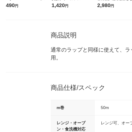
コウォーター）2L ラベルレ
箱（24本入）
し 無洗米 5kg 1袋 
490
1,420
2,980
円
円
円
ス 1箱（5本入）（イチオ
米 木徳神糧 オリジナ
シ） オリジナル
商品説明
通常のラップと同様に使えて、ラ
用。
商品仕様/スペック
m巻
50m
レンジ・オーブ
レンジ可、オー
ン・食洗機対応