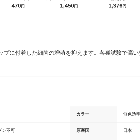
令和7年産
ックティッシュ フィオナ オ
1箱（20本入）ラベルレス
紙配合 スコッテ
470
1,450
1,376
円
円
円
ル
リジナル 1セット（10個：
（イチオシ） オリジナル
パック 1セット（2
5個入×2パック） オリジナ
ロール入）花の香
ル
ップに付着した細菌の増殖を抑えます。各種試験で高い
カラー
無色透
ブン不可
原産国
日本