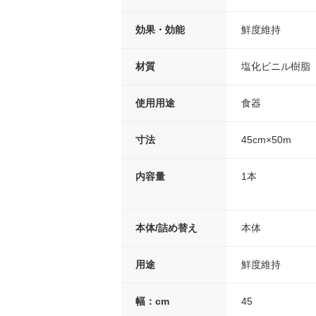
効果・効能
鮮度維持
材質
塩化ビニル樹脂
使用用途
食器
寸法
45cm×50m
内容量
1本
本体/詰め替え
本体
用途
鮮度維持
幅：cm
45