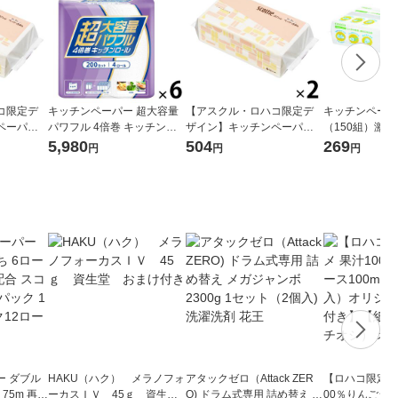
コ限定デ
キッチンペーパー 超大容量
【アスクル・ロハコ限定デ
キッチンペーパ
ペーパー
パワフル 4倍巻 キッチンロ
ザイン】キッチンペーパー
（150組）激
パック サ
ール 1セット（1パック（20
スコッティ ソフトパック サ
オル ソフトパック
5,980
504
269
円
円
円
ルデザイン
0カット×4ロール）×6）
ッとサッと タイルデザイン
（ネピア）王子
本製紙クレシ
200枚×2個 日本製紙クレシ
ア 限定
ー ダブル
HAKU（ハク） メラノフォ
アタックゼロ（Attack ZER
【ロハコ限定】
生
ーカスＩＶ 45ｇ 資生
O) ドラム式専用 詰め替え メ
00％りんごジュー