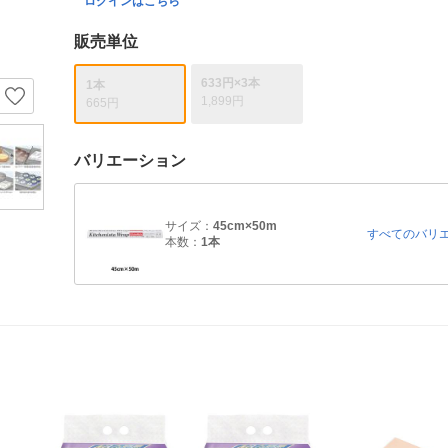
ログインはこちら
販売単位
633円×3本
1本
1,899円
665円
バリエーション
サイズ：
45cm×50m
すべてのバリ
本数：
1本