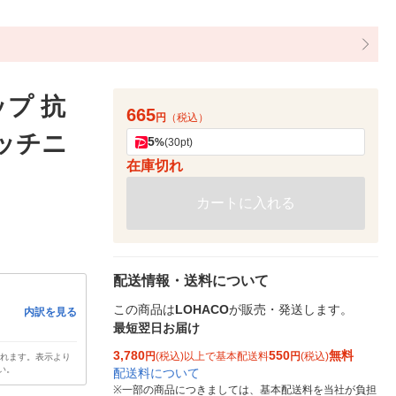
プ 抗
665
円
（税込）
キッチニ
5
%
(30pt)
在庫切れ
カートに入れる
配送情報・送料について
この商品は
LOHACO
が販売・発送します。
内訳を見る
最短翌日お届け
3,780
550
無料
円
(税込)以上で基本配送料
円
(税込)
されます。表示より
い。
配送料について
※
一部の商品につきましては、基本配送料を当社が負担