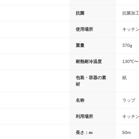
抗菌
抗菌加
使用場所
キッチ
重量
370g
耐熱耐冷温度
130℃〜
包装・容器の素
紙
材
名称
ラップ
利用場所
キッチ
長さ：m
50m