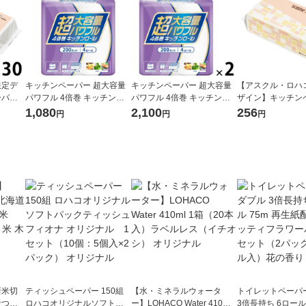
限定デ
キッチンペーパー 超大容量
キッチンペーパー 超大容量
【アスクル・ロハ
ーパー
パワフル 4倍巻 キッチンロ
パワフル 4倍巻 キッチンロ
ザイン】キッチン
ク サ
ール 1パック（200カット×4
ール 1セット（1パック（20
スコッティ ソフト
1,080
2,100
256
円
円
円
ザイン
ロール）
0カット×4ロール）×2）
ッとサッと タイ
製紙クレ
200枚入 1個 日
ア 限定
新米切
ティッシュペーパー 150組
【水・ミネラルウォータ
トイレットペーパ
なつぼ
ロハコオリジナルソフトパ
ー】LOHACO Water 410ml
3倍長持ち 6ロール 75m 再