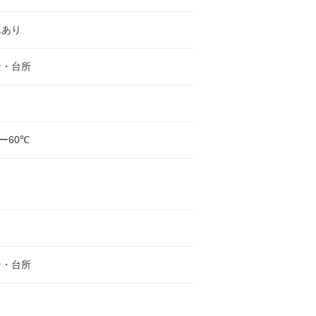
工あり
ン・台所
ー60℃
ン・台所