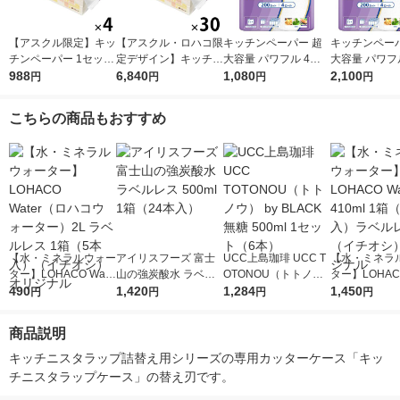
【アスクル限定】キッ
【アスクル・ロハコ限
キッチンペーパー 超
キッチンペーパ
チンペーパー 1セット
定デザイン】キッチン
大容量 パワフル 4倍
大容量 パワフ
（200組×4）スコッテ
988
ペーパー スコッティ
6,840
巻 キッチンロール 1
1,080
巻 キッチンロ
2,100
円
円
円
円
ィ サッとサッと タイ
ソフトパック サッと
パック（200カット×4
セット（1パッ
ルデザイン キッチン
サッと タイルデザイ
ロール）
0カット×4ロ
こちらの商品もおすすめ
タオル 日本製紙クレ
ン 200枚×30個 日本
2）
シア 限定
製紙クレシア 限定
【水・ミネラルウォー
アイリスフーズ 富士
UCC上島珈琲 UCC T
【水・ミネラ
ター】LOHACO Wate
山の強炭酸水 ラベル
OTONOU（トトノ
ター】LOHACO
r（ロハコウォータ
490
レス 500ml 1箱（24
1,420
ウ） by BLACK無糖 5
1,284
r 410ml 1箱
1,450
円
円
円
円
ー）2L ラベルレス 1
本入）
00ml 1セット（6本）
入）ラベルレ
箱（5本入）（イチオ
オシ） オリジ
商品説明
シ） オリジナル
キッチニスタラップ詰替え用シリーズの専用カッターケース「キッ
チニスタラップケース」の替え刃です。