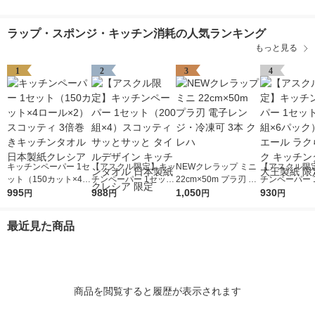
ラップ・スポンジ・キッチン消耗の人気ランキング
もっと見る
1
2
3
4
キッチンペーパー 1セ
【アスクル限定】キッ
NEWクレラップ ミニ
【アスクル限
ット（150カット×4ロ
チンペーパー 1セット
22cm×50m プラ刃 電
チンペーパー 
ール×2） スコッティ
995
（200組×4）スコッテ
988
子レンジ・冷凍可 3本
1,050
（100組×6
930
円
円
円
円
3倍巻きキッチンタオ
ィ サッとサッと タイ
クレハ
リエール ラク
ル 日本製紙クレシア
ルデザイン キッチン
ク キッチンタ
最近見た商品
タオル 日本製紙クレ
王製紙 限定
シア 限定
商品を閲覧すると履歴が表示されます