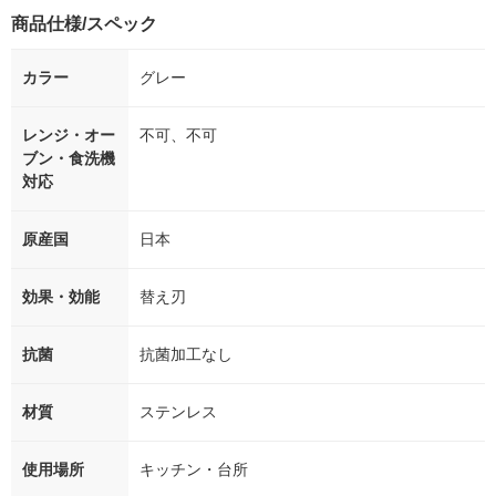
商品仕様/スペック
カラー
グレー
レンジ・オー
不可、不可
ブン・食洗機
対応
原産国
日本
効果・効能
替え刃
抗菌
抗菌加工なし
材質
ステンレス
使用場所
キッチン・台所