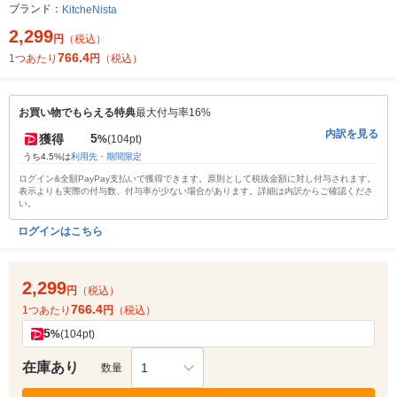
ブランド：
KitcheNista
2,299
円
（税込）
766.4
1つあたり
円
（税込）
お買い物でもらえる特典
最大付与率16%
内訳を見る
5
獲得
%
(104pt)
うち4.5%は
利用先・期間限定
ログイン&全額PayPay支払いで獲得できます。原則として税抜金額に対し付与されます。
表示よりも実際の付与数、付与率が少ない場合があります。詳細は内訳からご確認くださ
い。
ログインはこちら
2,299
円
（税込）
766.4
1つあたり
円
（税込）
5
%
(104pt)
在庫あり
1
数量