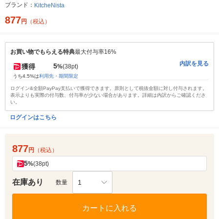
ブランド：
KitcheNista
877
円
（税込）
お買い物でもらえる特典
最大付与率16%
内訳を見る
5
獲得
%
(38pt)
うち4.5%は
利用先・期間限定
ログイン&全額PayPay支払いで獲得できます。原則として税抜金額に対し付与されます。
表示よりも実際の付与数、付与率が少ない場合があります。詳細は内訳からご確認くださ
い。
ログインはこちら
877
円
（税込）
5
%
(38pt)
在庫あり
1
数量
カートに入れる