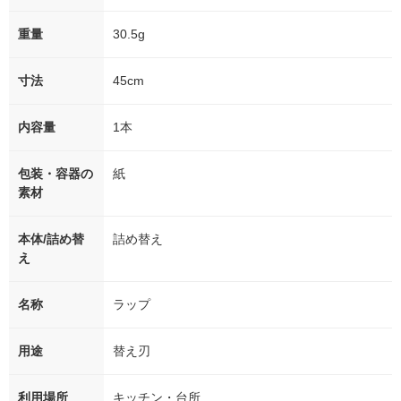
重量
30.5g
寸法
45cm
内容量
1本
包装・容器の
紙
素材
本体/詰め替
詰め替え
え
名称
ラップ
用途
替え刃
利用場所
キッチン・台所