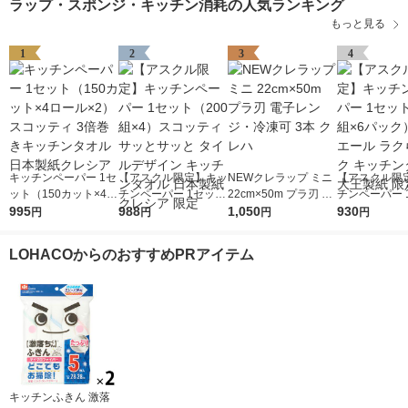
ラップ・スポンジ・キッチン消耗の人気ランキング
もっと見る
1
2
3
4
キッチンペーパー 1セ
【アスクル限定】キッ
NEWクレラップ ミニ
【アスクル限
ット（150カット×4ロ
チンペーパー 1セット
22cm×50m プラ刃 電
チンペーパー 
ール×2） スコッティ
995
（200組×4）スコッテ
988
子レンジ・冷凍可 3本
1,050
（100組×6
930
円
円
円
円
3倍巻きキッチンタオ
ィ サッとサッと タイ
クレハ
リエール ラク
ル 日本製紙クレシア
ルデザイン キッチン
ク キッチンタ
LOHACOからのおすすめPRアイテム
タオル 日本製紙クレ
王製紙 限定
シア 限定
キッチンふきん 激落