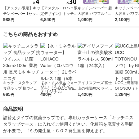
【アスクル限定】キッ
【アスクル・ロハコ限
キッチンペーパー 超
キッチンペーパ
チンペーパー 1セット
定デザイン】キッチン
大容量 パワフル 4倍
大容量 パワフ
（200組×4）スコッテ
988
ペーパー スコッティ
6,840
巻 キッチンロール 1
1,080
巻 キッチンロ
2,100
円
円
円
円
ィ サッとサッと タイ
ソフトパック サッと
パック（200カット×4
セット（1パッ
ルデザイン キッチン
サッと タイルデザイ
ロール）
0カット×4ロ
こちらの商品もおすすめ
タオル 日本製紙クレ
ン 200枚×30個 日本
2）
シア 限定
製紙クレシア 限定
キッチニスタラップ
【水・ミネラルウォー
アイリスフーズ 富士
UCC上島珈琲 
食品ラップ 抗ウイル
ター】LOHACO Wate
山の強炭酸水 ラベル
OTONOU（
ス・抗菌 30cm×100m
665
r（ロハコウォータ
490
レス 500ml 1箱（24
1,420
ウ） by BLAC
1,284
円
円
円
円
業務用 長尺 1本 キッ
ー）2L ラベルレス 1
本入）
00ml 1セッ
チニスタ
箱（5本入）（イチオ
商品説明
シ） オリジナル
詰替えタイプの抗菌ラップです。専用カッターケース「キッチニス
タラップケース」に入れてご使用ください。化粧箱を廃棄する手間
が不要で、ゴミの発生量・ＣＯ２発生量を抑えます。