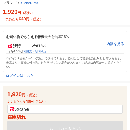
ブランド：
KitcheNista
1,920
円
（税込）
640
1つあたり
円
（税込）
お買い物でもらえる特典
最大付与率16%
内訳を見る
5
獲得
%
(87pt)
うち4.5%は
利用先・期間限定
ログイン&全額PayPay支払いで獲得できます。原則として税抜金額に対し付与されます。
表示よりも実際の付与数、付与率が少ない場合があります。詳細は内訳からご確認くださ
い。
ログインはこちら
1,920
円
（税込）
640
1つあたり
円
（税込）
5
%
(87pt)
在庫切れ
カートに入れる