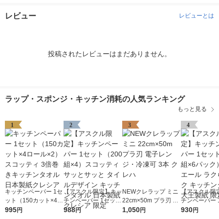
レビュー
レビューとは
投稿されたレビューはまだありません。
ラップ・スポンジ・キッチン消耗の人気ランキング
もっと見る
1
2
3
4
キッチンペーパー 1セ
【アスクル限定】キッ
NEWクレラップ ミニ
【アスクル限
ット（150カット×4ロ
チンペーパー 1セット
22cm×50m プラ刃 電
チンペーパー 
ール×2） スコッティ
995
（200組×4）スコッテ
988
子レンジ・冷凍可 3本
1,050
（100組×6
930
円
円
円
円
3倍巻きキッチンタオ
ィ サッとサッと タイ
クレハ
リエール ラク