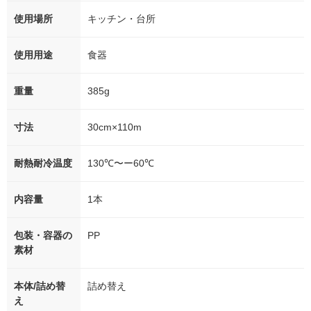
使用場所
キッチン・台所
使用用途
食器
重量
385g
寸法
30cm×110m
耐熱耐冷温度
130℃〜ー60℃
内容量
1本
包装・容器の
PP
素材
本体/詰め替
詰め替え
え