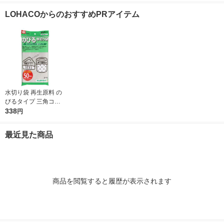
ル 日本製紙クレシア
ルデザイン キッチン
ク キッチンタ
LOHACOからのおすすめPRアイテム
タオル 日本製紙クレ
王製紙 限定
シア 限定
水切り袋 再生原料 の
びるタイプ 三角コー
ナー・排水口 兼用 1
338
円
袋（50枚入）レック
最近見た商品
商品を閲覧すると履歴が表示されます