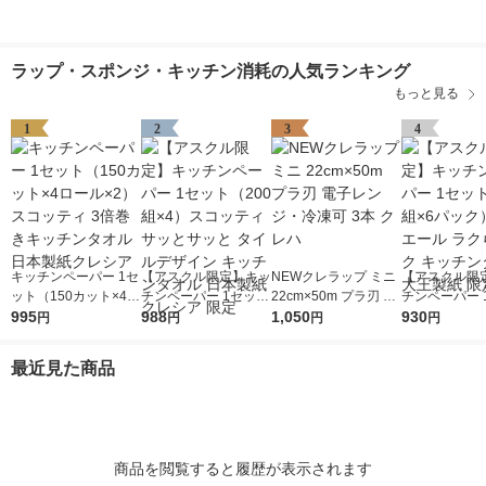
ラップ・スポンジ・キッチン消耗の人気ランキング
もっと見る
1
2
3
4
キッチンペーパー 1セ
【アスクル限定】キッ
NEWクレラップ ミニ
【アスクル限
ット（150カット×4ロ
チンペーパー 1セット
22cm×50m プラ刃 電
チンペーパー 
ール×2） スコッティ
995
（200組×4）スコッテ
988
子レンジ・冷凍可 3本
1,050
（100組×6
930
円
円
円
円
3倍巻きキッチンタオ
ィ サッとサッと タイ
クレハ
リエール ラク
ル 日本製紙クレシア
ルデザイン キッチン
ク キッチンタ
最近見た商品
タオル 日本製紙クレ
王製紙 限定
シア 限定
商品を閲覧すると履歴が表示されます