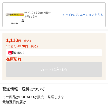
サイズ：
30cm×50m
すべてのバリエーションを見る
本数：
3本
1,110
円
（税込）
370
1つあたり
円
（税込）
5
%
(50pt)
在庫切れ
カートに入れる
配送情報・送料について
この商品は
LOHACO
が販売・発送します。
最短翌日お届け