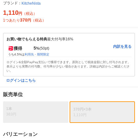
ブランド：
KitcheNista
1,110
円
（税込）
370
1つあたり
円
（税込）
お買い物でもらえる特典
最大付与率16%
内訳を見る
5
獲得
%
(50pt)
うち4.5%は
利用先・期間限定
ログイン&全額PayPay支払いで獲得できます。原則として税抜金額に対し付与されます。
表示よりも実際の付与数、付与率が少ない場合があります。詳細は内訳からご確認くださ
い。
ログインはこちら
販売単位
1本
370円×3本
383円
1,110円
バリエーション