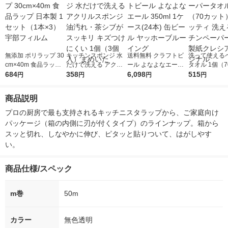
無添加 ポリラップ 30
キッチンスポンジ 水
送料無料 クラフトビ
洗って使える
cm×40m 食品ラップ
だけで洗える アクリ
ール よなよなエール
タオル 1個（70カッ
日本製 1セット（1本×
684
ルスポンジ 油汚れ・
358
350ml 1ケース(24本)
6,098
ト）スコッティ 
515
円
円
円
円
3）宇部フィルム
茶シブがスッキリ キ
缶ビール ヤッホーブ
る キッチンペ
ズつけにくい 1個（3
ルーイング
日本製紙クレシ
商品説明
個入）まめいた
リジナル
プロの厨房で最も支持されるキッチニスタラップから、ご家庭向け
パッケージ（箱の内側に刃が付くタイプ）のラインナップ。箱から
スッと切れ、しなやかに伸び、ピタッと貼りついて、はがしやす
い。
商品仕様/スペック
m巻
50m
カラー
無色透明