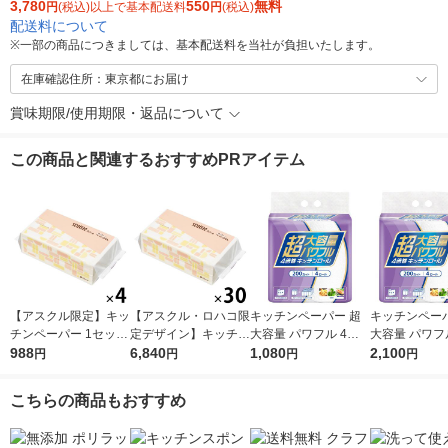
3,780
550
無料
円
(税込)以上で基本配送料
円
(税込)
配送料について
※
一部の商品につきましては、基本配送料を当社が負担いたします。
在庫確認住所：東京都にお届け
賞味期限/使用期限・返品について
この商品と関連するおすすめPRアイテム
【アスクル限定】キッ
【アスクル・ロハコ限
キッチンペーパー 超
キッチンペーパ
チンペーパー 1セット
定デザイン】キッチン
大容量 パワフル 4倍
大容量 パワフ
（200組×4）スコッテ
988
ペーパー スコッティ
6,840
巻 キッチンロール 1
1,080
巻 キッチンロ
2,100
円
円
円
円
ィ サッとサッと タイ
ソフトパック サッと
パック（200カット×4
セット（1パッ
ルデザイン キッチン
サッと タイルデザイ
ロール）
0カット×4ロ
こちらの商品もおすすめ
タオル 日本製紙クレ
ン 200枚×30個 日本
2）
シア 限定
製紙クレシア 限定