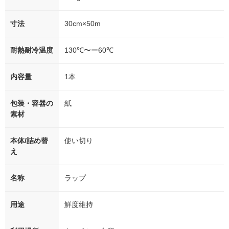
寸法
30cm×50m
耐熱耐冷温度
130℃〜ー60℃
内容量
1本
包装・容器の
紙
素材
本体/詰め替
使い切り
え
名称
ラップ
用途
鮮度維持