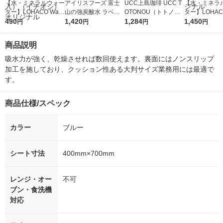
【水・ミネラルウォー
アイリスフーズ 富士
UCC上島珈琲 UCC T
【水・ミネラ
ター】LOHACO Wate
山の強炭酸水 ラベル
OTONOU（トトノ
ター】LOHACO
r（ロハコウォータ
490
レス 500ml 1箱（24
1,420
ウ） by BLACK無糖 5
1,284
r 410ml 1箱
1,450
円
円
円
円
ー）2L ラベルレス 1
本入）
00ml 1セット（6本）
入）ラベルレ
箱（5本入）（イチオ
オシ） オリジ
商品説明
シ） オリジナル
吸水力が強く、乾燥させれば数回使えます。裏面にはノンスリップ
加工を施しており、クッション性ある大判サイズ業務用には最適で
す。
商品仕様/スペック
カラー
ブルー
シート寸法
400mm×700mm
レンジ・オー
不可
ブン・食洗機
対応