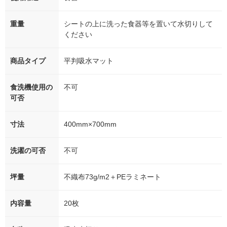
重量
シートの上に洗った食器等を置いて水切りして
ください
商品タイプ
平判吸水マット
食洗機使用の
不可
可否
寸法
400mm×700mm
洗濯の可否
不可
坪量
不織布73g/m2＋PEラミネート
内容量
20枚