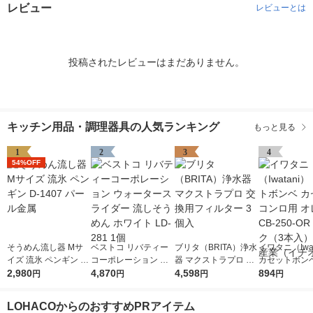
レビュー
レビューとは
投稿されたレビューはまだありません。
キッチン用品・調理器具の人気ランキング
もっと見る
1
2
3
4
54%OFF
そうめん流し器 Mサ
ベストコ リバティー
ブリタ（BRITA）浄水
イワタニ（Iwat
イズ 流氷 ペンギン D-
コーポレーション ウ
器 マクストラプロ 交
カセットボンベ
1407 パール金属
2,980
ォータースライダー
4,870
換用フィルター 3個入
4,598
ットコンロ用 
894
円
円
円
円
流しそうめん ホワイ
ジ CB-250-O
ト LD-281 1個
ク（3本入） 
LOHACOからのおすすめPRアイテム
（イチオシ）