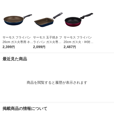
サーモス フライパン
サーモス 玉子焼き フ
サーモス フライパン
26cm ガス火専用 ネイ
ライパン ガス火専用
20cm ガス火・IH対応
ビー KFI-026 NVY 1個
2,399
ネイビー KFI-013E N
2,099
レッド KFM-020 R1個
2,487
円
円
円
VY 1個
最近見た商品
商品を閲覧すると履歴が表示されます
掲載商品の情報について