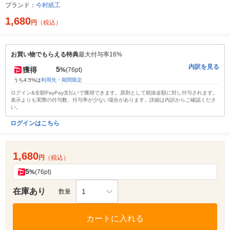
ブランド：
今村紙工
1,680
円
（税込）
お買い物でもらえる特典
最大付与率16%
内訳を見る
5
獲得
%
(76pt)
うち4.5%は
利用先・期間限定
ログイン&全額PayPay支払いで獲得できます。原則として税抜金額に対し付与されます。
表示よりも実際の付与数、付与率が少ない場合があります。詳細は内訳からご確認くださ
い。
ログインはこちら
1,680
円
（税込）
5
%
(76pt)
在庫あり
1
数量
カートに入れる