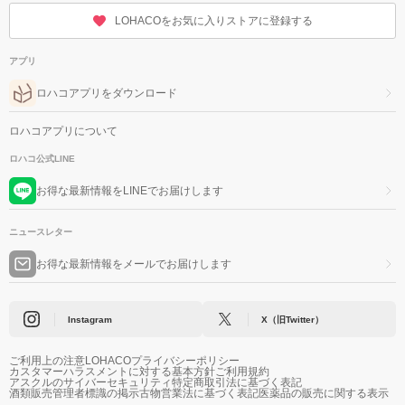
LOHACOをお気に入りストアに登録する
アプリ
ロハコアプリをダウンロード
ロハコアプリについて
ロハコ公式LINE
お得な最新情報をLINEでお届けします
ニュースレター
お得な最新情報をメールでお届けします
Instagram
X（旧Twitter）
ご利用上の注意
LOHACOプライバシーポリシー
カスタマーハラスメントに対する基本方針
ご利用規約
アスクルのサイバーセキュリティ
特定商取引法に基づく表記
酒類販売管理者標識の掲示
古物営業法に基づく表記
医薬品の販売に関する表示