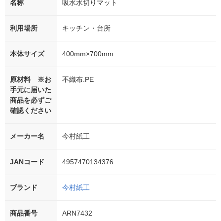
名称
吸水水切りマット
利用場所
キッチン・台所
本体サイズ
400mm×700mm
原材料 ※お
不織布.PE
手元に届いた
商品を必ずご
確認ください
メーカー名
今村紙工
JANコード
4957470134376
ブランド
今村紙工
商品番号
ARN7432