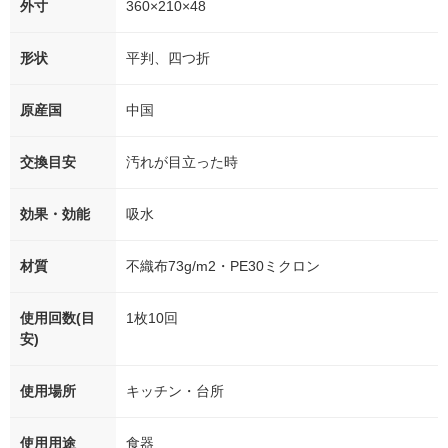
外寸
360×210×48
形状
平判、四つ折
原産国
中国
交換目安
汚れが目立った時
効果・効能
吸水
材質
不織布73g/m2・PE30ミクロン
使用回数(目
1枚10回
安)
使用場所
キッチン・台所
使用用途
食器