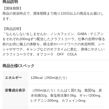
商品説明
種 限定
【賞味期限】

商品の発送時点で、賞味期限まで残り120日以上の商品をお届けし
ます。

【商品説明】

「なんもしないをしませんか」ノンカフェイン、GABA・テニアン
をそれぞれ200mgずつ配合したクラフトコーラ。仕事の合間や寝る
前のお供に極上の体験を。眠る前やハードワークの休息時間、シー
シャやサウナ、キャンプなどのオフタイムに飲む、身体にやさしい
クラフトコーラです。オフコーラ　OFF　COLA
商品仕様/スペック
エネルギー
128kcal（250mlあたり）
栄養成分表示
（250mlあたり）たんぱく質0.3g、脂質0g、炭
水化物32g、食塩相当量0.06g、ギャバ200mg、
L-テアニン200mg、カフェイン0mg