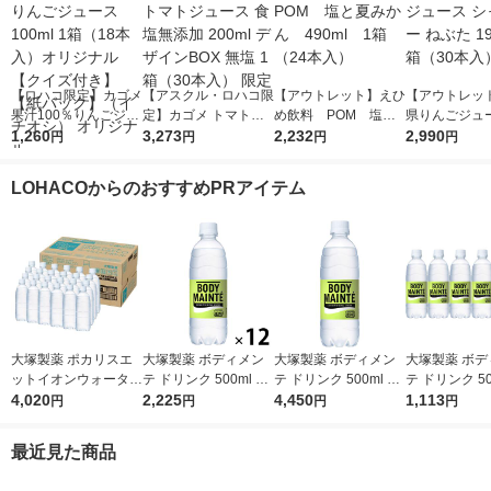
【ロハコ限定】カゴメ
【アスクル・ロハコ限
【アウトレット】えひ
【アウトレッ
果汁100％りんごジュ
定】カゴメ トマトジ
め飲料 POM 塩と
県りんごジュー
ース100ml 1箱（18本
1,260
ュース 食塩無添加 20
3,273
夏みかん 490ml 1
2,232
ャイニー ねぶた
2,990
円
円
円
円
入）オリジナル【クイ
0ml デザインBOX 無
箱（24本入）
1箱（30本入
ズ付き】【紙パック】
塩 1箱（30本入） 限
LOHACOからのおすすめPRアイテム
（イチオシ） オリジ
定
ナル
大塚製薬 ポカリスエ
大塚製薬 ボディメン
大塚製薬 ボディメン
大塚製薬 ボデ
ットイオンウォーター
テ ドリンク 500ml 1
テ ドリンク 500ml 1
テ ドリンク 50
ラベルレスボトル 500
4,020
セット（12本）
2,225
箱（24本入）
4,450
セット（6本
1,113
円
円
円
円
ml 1箱（24本入）
最近見た商品