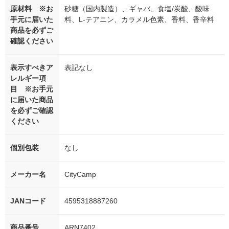
原材料 ※お
砂糖（国内製造）、ギャバ、食塩/炭酸、酸味
手元に届いた
料、L-テアニン、カラメル色素、香料、香辛料
商品を必ずご
確認ください
表示すべきア
表記なし
レルギー項
目 ※お手元
に届いた商品
を必ずご確認
ください
個別包装
なし
メーカー名
CityCamp
JANコード
4595318887260
商品番号
ARN7402