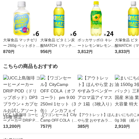
大塚食品 マッチゼリ
大塚食品 ビタミン炭
ポッカサッポロ キレ
大塚食品 ビタ
ー 260g ペットボトル
酸MATCH（マッチ）
ートレモンＷレモン 5
酸MATCH（
1セット（6本）
870
500ml 1セット（6
956
00ml 1箱（24本入）
3,812
500ml 1箱（
3,833
円
円
円
円
本）
こちらの商品もおすすめ
UCC上島珈琲 コーヒ
【ワゴンセール】City
【アウトレット】ほん
まいにちのこめ
ーメーカー DRIP PO
Camp OFF COLA（オ
やら堂 おやすみラベ
0g 3個 （紙
D（ドリップポッド）
13,200
フコーラ） pm 9:00 2
757
ンダーアロマ温アイマ
385
三和油脂 国産 
2,910
円
円
円
円
DP3ブラウン＋カプセ
50ml 1セット（3缶）
スク 1箱（3枚入り）
務用 大容量 
ルお試しアソート16
ノンカフェイン