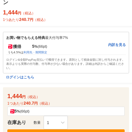
ン
1,444
円
（税込）
240.7
1つあたり
円
（税込）
お買い物でもらえる特典
最大付与率7%
内訳を見る
5
獲得
%
(66pt)
うち4.5%は
利用先・期間限定
ログイン&全額PayPay支払いで獲得できます。原則として税抜金額に対し付与されます。
表示よりも実際の付与数、付与率が少ない場合があります。詳細は内訳からご確認くださ
い。
ログインはこちら
1,444
円
（税込）
240.7
1つあたり
円
（税込）
5
%
(66pt)
在庫あり
1
数量