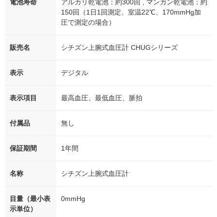
電池寿命
アルカリ乾電池：約300回 , マンガン乾電池：約
150回（1日1回測定、室温22℃、170mmHg加
圧で測定の場合）
販売名
シチズン上腕式血圧計 CHUGシリーズ
表示
デジタル
表示項目
最高血圧、最低血圧、脈拍
付属品
無し
保証期間
1年間
名称
シチズン上腕式血圧計
目量（最小表
0mmHg
示単位）