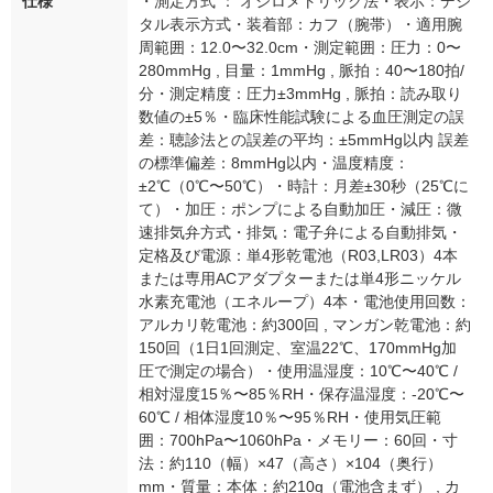
仕様
・測定方式 ： オシロメトリック法・表示：デジ
タル表示方式・装着部：カフ（腕帯）・適用腕
周範囲：12.0〜32.0cm・測定範囲：圧力：0〜
280mmHg , 目量：1mmHg , 脈拍：40〜180拍/
分・測定精度：圧力±3mmHg , 脈拍：読み取り
数値の±5％・臨床性能試験による血圧測定の誤
差：聴診法との誤差の平均：±5mmHg以内 誤差
の標準偏差：8mmHg以内・温度精度：
±2℃（0℃〜50℃）・時計：月差±30秒（25℃に
て）・加圧：ポンプによる自動加圧・減圧：微
速排気弁方式・排気：電子弁による自動排気・
定格及び電源：単4形乾電池（R03,LR03）4本
または専用ACアダプターまたは単4形ニッケル
水素充電池（エネループ）4本・電池使用回数：
アルカリ乾電池：約300回 , マンガン乾電池：約
150回（1日1回測定、室温22℃、170mmHg加
圧で測定の場合）・使用温湿度：10℃〜40℃ /
相対湿度15％〜85％RH・保存温湿度：-20℃〜
60℃ / 相体湿度10％〜95％RH・使用気圧範
囲：700hPa〜1060hPa・メモリー：60回・寸
法：約110（幅）×47（高さ）×104（奥行）
mm・質量：本体：約210g（電池含まず） , カ