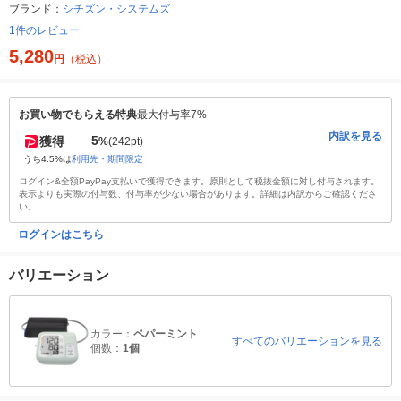
ブランド：
シチズン・システムズ
1件のレビュー
5,280
円
（税込）
お買い物でもらえる特典
最大付与率7%
内訳を見る
5
獲得
%
(242pt)
うち4.5%は
利用先・期間限定
ログイン&全額PayPay支払いで獲得できます。原則として税抜金額に対し付与されます。
表示よりも実際の付与数、付与率が少ない場合があります。詳細は内訳からご確認くださ
い。
ログインはこちら
バリエーション
カラー：
ペパーミント
すべてのバリエーションを見る
個数：
1個