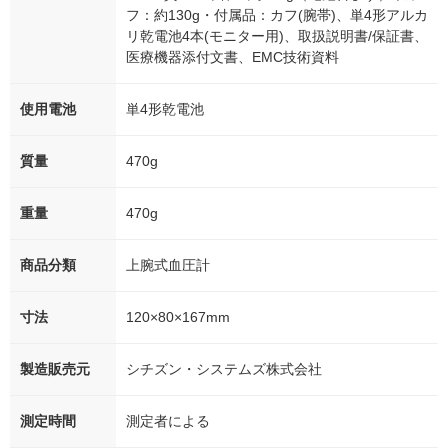
フ：約130g・付属品：カフ(腕帯)、単4形アルカ
リ乾電池4本(モニター用)、取扱説明書/保証書、
医療機器添付文書、EMC技術資料
使用電池
単4形乾電池
質量
470g
重量
470g
商品分類
上腕式血圧計
寸法
120×80×167mm
製造販売元
シチズン・システムズ株式会社
測定時間
測定者による