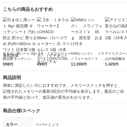
こちらの商品もおすすめ
引き出し用シート Ag+
【水・ミネラルウォー
HAKU（ハク） メラ
アイリスフーズ
銀抗菌 キッチンシー
ター】LOHACO Wate
ノフォーカスＩＶ 4
山の強炭酸水 
ト 汚れ防止 防カビ 滑
598
r（ロハコウォータ
490
5ｇ 資生堂 おまけ
11,000
レス 500ml 1
1,420
円
円
円
円
り止め 約45×360cm
ー）2L ラベルレス 1
付き
本入）
ホワイト 日本製 1個
箱（5本入）（イチオ
商品説明
東和産業
シ） オリジナル
簡単に測定したい方におすすめです。メモリースイッチを押すと、
記憶されたメモリーの最新3回分の平均値を表示します。最近のご自
身の平均値と比べて、血圧値の変化がわかります。
商品仕様/スペック
カラー
ペパーミント