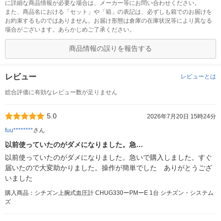
に詳細な商品情報が必要な場合は、メーカー等にお問い合わせください。
また、商品名における「セット」や「箱」の表記は、必ずしも箱でのお届けを
お約束するものではありません。お届け形態は倉庫の在庫状況等により異なる
場合がございます。あらかじめご了承ください。
商品情報の誤りを報告する
レビュー
レビューとは
総合評価に有効なレビュー数が足りません
5.0
2026年7月20日 15時24分
fuu********
さん
以前使っていたのがダメになりました。急…
以前使っていたのがダメになりました。急いで購入しました。すぐ
届いたので大変助かりました。操作が簡単でした ありがとうござ
いました
購入商品：シチズン上腕式血圧計 CHUG330ーPMーE 1台 シチズン・システム
ズ