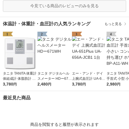
今見ている商品のレビューのみを見る
体温計・体重計・血圧計の人気ランキング
もっと見る
1
2
3
4
タニタ TANITA 体重計
タニタ デジタルヘル
エー・アンド・デイ
タニタ TANIT
体組成計 体脂肪計 日
スメーター HDー671
上腕式血圧計 UA-651
手首式 小型 小
本製 自動認識 乗るだ
3,780
WH
2,480
Plus UA-656A-JCB1
3,780
ンパクト 持ち
2,980
円
円
円
円
け 筋肉量 ホワイト B
1台
ワイト BP-A1
C-705N-WH
最近見た商品
商品を閲覧すると履歴が表示されます