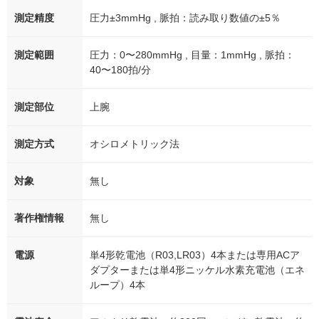
測定精度
圧力±3mmHg , 脈拍：読み取り数値の±5％
測定範囲
圧力：0〜280mmHg , 目量：1mmHg , 脈拍：
40〜180拍/分
測定部位
上腕
測定方式
オシロメトリック法
対象
無し
著作権情報
無し
電源
単4形乾電池（R03,LR03）4本または専用ACア
ダプターまたは単4形ニッケル水素充電池（エネ
ループ）4本