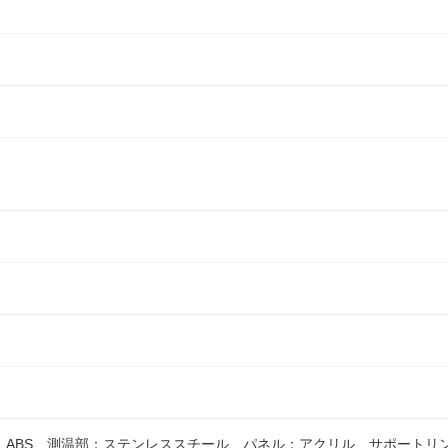
：ABS、測温部：ステンレススチール、パネル：アクリル、サポートリ