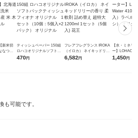
【新米切
ティッシュペーパー 150組
フレアフレグランス IROKA
【水・ミネラル
ななつぼ
ロハコオリジナルソフトパ
（イロカ） ネイキッドリリ
ー】LOHACO Wa
袋 令和7年産
ックティッシュ フィオナ オ
ーの香り 柔軟剤 詰め替え 超
1箱（20本入
470
6,582
1,450
円
円
円
ジナル
リジナル 1セット（10個：
特大 1200ml 1セット（5個
（イチオシ） 
5個入×2パック） オリジナ
入) 花王
ル
換も可能です。