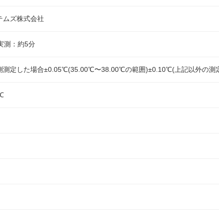
テムズ株式会社
実測：約5分
定した場合±0.05℃(35.00℃〜38.00℃の範囲)±0.10℃(上記以外の測
℃