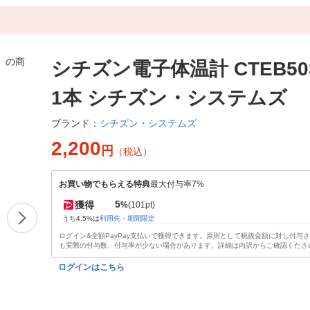
シチズン電子体温計 CTEB50
1本 シチズン・システムズ
シチズン・システムズ
ブランド：
2,200
円
（税込）
お買い物でもらえる特典
最大付与率7%
5
獲得
%
(101pt)
うち4.5%は
利用先・期間限定
ログイン&全額PayPay支払いで獲得できます。原則として税抜金額に対し付与
も実際の付与数、付与率が少ない場合があります。詳細は内訳からご確認くださ
ログインはこちら