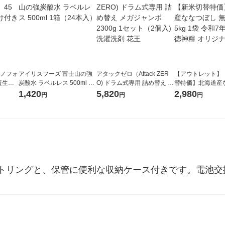
ラノフォ
アイリスフーズ 富士山の強
アタックゼロ（Attack ZER
【アウトレット】
資生
炭酸水 ラベルレス 500ml 1
O) ドラム式専用 詰め替え メ
替特価】北海道産
箱（24本入）
ガジャンボ 2300g 1セット
し 無洗米 5kg 1
1,420
5,820
2,980
円
円
円
（2個入) 洗濯洗剤 花王
米 木徳神糧 オリ
トリングと、保管に便利な収納ケース付きです。電池交