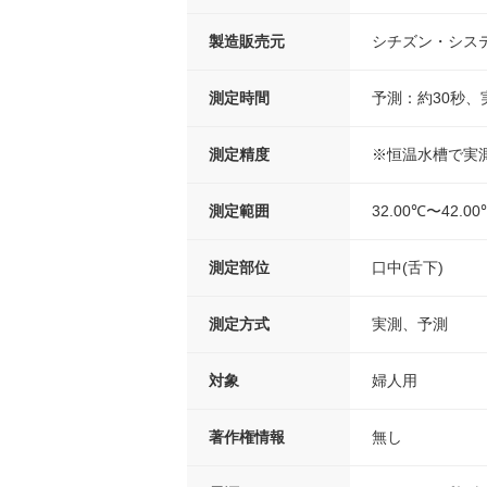
製造販売元
シチズン・シス
測定時間
予測：約30秒、
測定精度
※恒温水槽で実測測
測定範囲
32.00℃〜42.00
測定部位
口中(舌下)
測定方式
実測、予測
対象
婦人用
著作権情報
無し