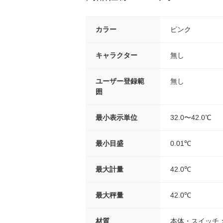
カラー
ピンク
キャラクター
無し
ユーザー登録範
無し
囲
最小表示単位
32.0〜42.0℃
最小目盛
0.01℃
最大計量
42.0℃
最大秤量
42.0℃
材質
本体・スイッチ