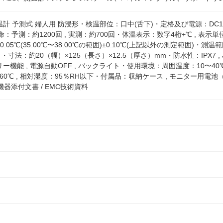
計 予測式 婦人用 防浸形・検温部位：口中(舌下)・定格及び電源：DC1.5V
命：予測：約1200回 , 実測：約700回・体温表示：数字4桁+℃ , 表示
05℃(35.00℃〜38.00℃の範囲)±0.10℃(上記以外の測定範囲)・測温範
寸法：約20（幅）×125（長さ）×12.5（厚さ）mm・防水性：IPX7 , JI
機能 , 電源自動OFF , バックライト・使用環境：周囲温度：10〜40℃
60℃ , 相対湿度：95％RH以下・付属品：収納ケース , モニター用電池（内
療機器添付文書 / EMC技術資料