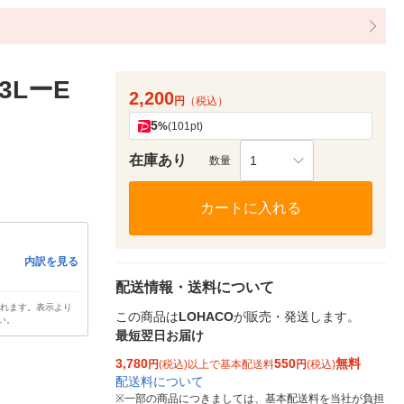
3LーE
2,200
円
（税込）
5
%
(101pt)
在庫あり
1
数量
カートに入れる
内訳を見る
配送情報・送料について
されます。表示より
この商品は
LOHACO
が販売・発送します。
い。
最短翌日お届け
3,780
550
無料
円
(税込)以上で基本配送料
円
(税込)
配送料について
※
一部の商品につきましては、基本配送料を当社が負担