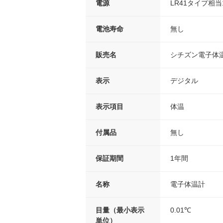
電源
LR41タイプ相当
電池寿命
無し
販売名
シチズン電子体温計
表示
デジタル
表示項目
体温
付属品
無し
保証期間
1年間
名称
電子体温計
目量（最小表示
0.01℃
単位）