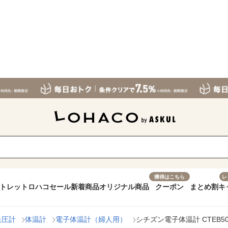
獲得はこちら
レ
トレット
ロハコセール
新着商品
オリジナル商品
クーポン
まとめ割
キ
血圧計
体温計
電子体温計（婦人用）
シチズン電子体温計 CTEB5