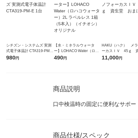
シチズン・システムズ 実測
【水・ミネラルウォータ
HAKU（ハク） メ
式電子体温計 CTA319-PM-E
ー】LOHACO Water（ロハ
ーカスＩＶ 45ｇ 
1台
コウォーター）2L ラベルレ
堂 おまけ付き
980
490
11,000
円
円
円
ス 1箱（5本入）（イチオ
シ） オリジナル
商品説明
口中検温時の固定に便利なサポー
商品仕様/スペック