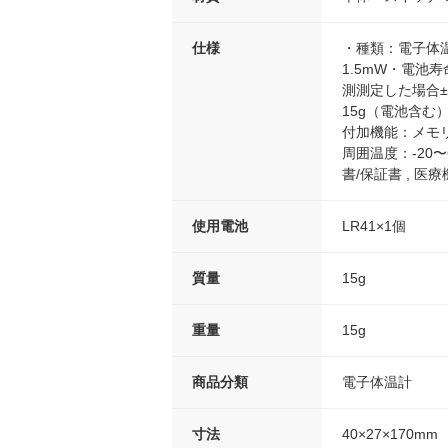
仕様
・種類：電子体温
1.5mW・電池寿
測測定した場合±0.
15g（電池含む）・
付加機能：メモリー
周囲温度：-20〜
書/保証書 , 医
使用電池
LR41×1個
質量
15g
重量
15g
商品分類
電子体温計
寸法
40×27×170mm