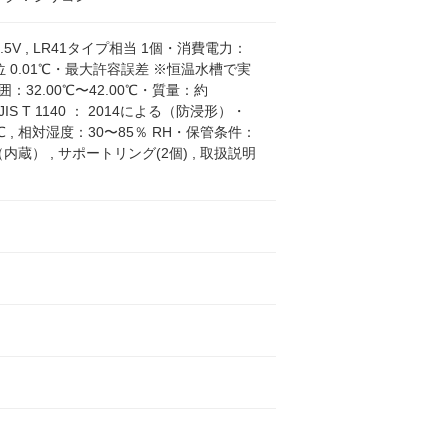
 , LR41タイプ相当 1個・消費電力：
単位 0.01℃・最大許容誤差 ※恒温水槽で実
囲：32.00℃〜42.00℃・質量：約
S T 1140 ： 2014による（防浸形）・
 , 相対湿度：30〜85％ RH・保管条件：
蔵） , サポートリング(2個) , 取扱説明