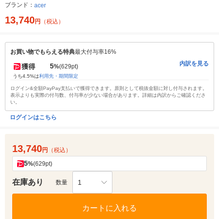
ブランド：
acer
13,740
円
（税込）
お買い物でもらえる特典
最大付与率16%
内訳を見る
5
獲得
%
(629pt)
うち4.5%は
利用先・期間限定
ログイン&全額PayPay支払いで獲得できます。原則として税抜金額に対し付与されます。
表示よりも実際の付与数、付与率が少ない場合があります。詳細は内訳からご確認くださ
い。
ログインはこちら
13,740
円
（税込）
5
%
(629pt)
在庫あり
1
数量
カートに入れる