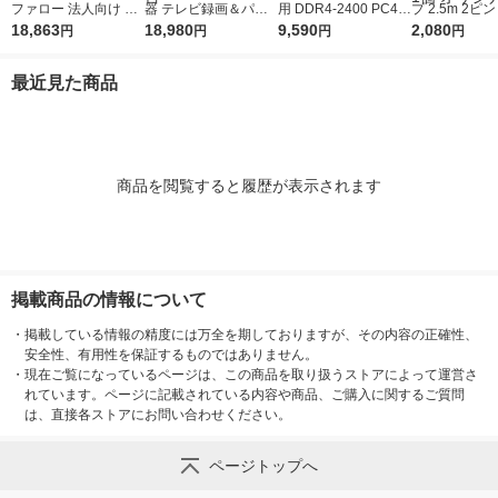
ファロー 法人向け フ
器 テレビ録画＆パソ
用 DDR4-2400 PC4-1
プ 2.5m 2ピ
リースポット導入キッ
18,863
コン両対応 外付けハ
18,980
9200 8GB S.O.DIMM
9,590
スイッチ付 雷
2,080
円
円
円
円
ト FS-S1266 1台
ードディスク 2TB ブ
エレコム 1個
ほこり防止 白 T
ラック HDD-UT2KB 1
-2425WH エ
最近見た商品
台
個 オリジナル
商品を閲覧すると履歴が表示されます
掲載商品の情報について
・
掲載している情報の精度には万全を期しておりますが、その内容の正確性、
安全性、有用性を保証するものではありません。
・
現在ご覧になっているページは、この商品を取り扱うストアによって運営さ
れています。ページに記載されている内容や商品、ご購入に関するご質問
は、直接各ストアにお問い合わせください。
ページトップへ