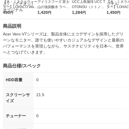
【水・ミネラルウォー
アイリスフーズ 富士
UCC上島珈琲 UCC T
【水・ミネラ
ター】LOHACO Wate
山の強炭酸水 ラベル
OTONOU（トトノ
ター】LOHACO
r（ロハコウォータ
490
レス 500ml 1箱（24
1,420
ウ） by BLACK無糖 5
1,284
r 410ml 1箱
1,450
円
円
円
円
ー）2L ラベルレス 1
本入）
00ml 1セット（6本）
入）ラベルレ
箱（5本入）（イチオ
オシ） オリジ
商品説明
シ） オリジナル
Acer Vero V7シリーズは、製品全体にエコデザインを採用したグリ
ーンなモニター。誰でも使いやすいカジュアルなデザインと最新の
パフォーマンスを実現しながら、サステナビリティを日本へ、世界
へとつなげていきます。
商品仕様/スペック
HDD容量
0
スクリーンサ
21.5
イズ
チューナー
0