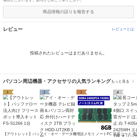
場合がございます。あらかじめご了承ください。
商品情報の誤りを報告する
レビュー
レビューとは
投稿されたレビューはまだありません。
パソコン周辺機器・アクセサリの人気ランキング
もっと見る
1
2
3
4
【アウトレット】バッ
アイ・オー・データ機
増設メモリ ノートPC
延長コード 電