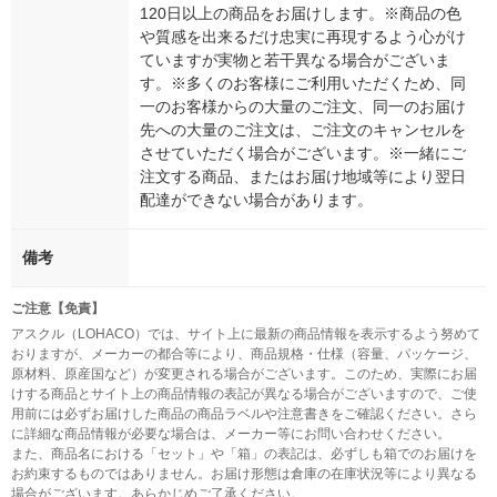
120日以上の商品をお届けします。※商品の色
や質感を出来るだけ忠実に再現するよう心がけ
ていますが実物と若干異なる場合がございま
す。※多くのお客様にご利用いただくため、同
一のお客様からの大量のご注文、同一のお届け
先への大量のご注文は、ご注文のキャンセルを
させていただく場合がございます。※一緒にご
注文する商品、またはお届け地域等により翌日
配達ができない場合があります。
備考
ご注意【免責】
アスクル（LOHACO）では、サイト上に最新の商品情報を表示するよう努めて
おりますが、メーカーの都合等により、商品規格・仕様（容量、パッケージ、
原材料、原産国など）が変更される場合がございます。このため、実際にお届
けする商品とサイト上の商品情報の表記が異なる場合がございますので、ご使
用前には必ずお届けした商品の商品ラベルや注意書きをご確認ください。さら
に詳細な商品情報が必要な場合は、メーカー等にお問い合わせください。
また、商品名における「セット」や「箱」の表記は、必ずしも箱でのお届けを
お約束するものではありません。お届け形態は倉庫の在庫状況等により異なる
場合がございます。あらかじめご了承ください。