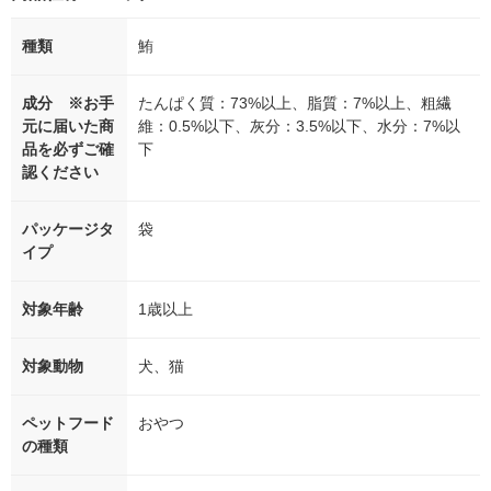
種類
鮪
成分 ※お手
たんぱく質：73%以上、脂質：7%以上、粗繊
元に届いた商
維：0.5%以下、灰分：3.5%以下、水分：7%以
品を必ずご確
下
認ください
パッケージタ
袋
イプ
対象年齢
1歳以上
対象動物
犬、猫
ペットフード
おやつ
の種類