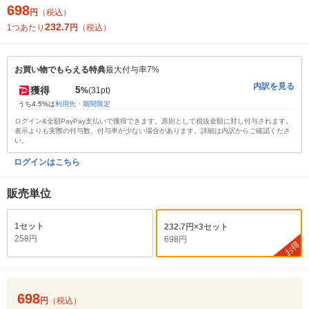
698
円
（税込）
232.7
1つあたり
円
（税込）
お買い物でもらえる特典
最大付与率7%
内訳を見る
5
獲得
%
(31pt)
うち4.5%は
利用先・期間限定
ログイン&全額PayPay支払いで獲得できます。原則として税抜金額に対し付与されます。
表示よりも実際の付与数、付与率が少ない場合があります。詳細は内訳からご確認くださ
い。
ログインはこちら
販売単位
1セット
232.7円×3セット
258円
698円
お得
698
円
（税込）