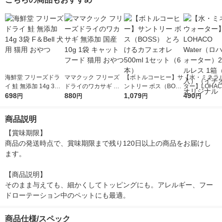
海鮮堂 フリーズドラ
ママクック フリーズ
【ボトルコーヒー】サ
【水・ミネラ
イ 鮭 無添加 14g 3袋
ドライのワカサギ 無
ントリー ボス（BOS
ター】LOHACO
F＆Bell 犬用 猫用 お
698
添加 国産 10g 1袋 キ
880
S） とろけるカフェオ
1,079
r（ロハコウォ
490
円
円
円
円
やつ
ャットフード 猫用 お
レ 500ml 1セット（6
ー）2L ラベル
やつ
本）
箱（5本入）
商品説明
シ） オリジナ
【賞味期限】

商品の発送時点で、賞味期限まで残り120日以上の商品をお届けし
ます。

【商品説明】

そのまま与えても、細かくしてトッピングにも。アレルギー、フー
ドローテーション中のペットにも最適。
商品仕様/スペック