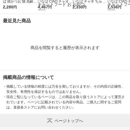
ば 焼かつお 猫 高齢猫
いなば CIAO チャオ
いなば チャオ ちゅー
いなば CIAO
用 海鮮かつお味 10本
2,280
ちゅーる 猫 まぐろバ
4,467
る 猫 まぐろ バラエテ
2,330
ちゅーる 猫 
1,536
円
円
円
円
入 3袋 キャットフー
ラエティ 国産（14g×
ィ 国産 20本 3袋 ち
ラエティ 国産（
ド おやつ
40本）3袋 ちゅ〜る
ゅ〜る チュール キャ
40本）1袋 
最近見た商品
チュール キャットフ
ットフード おすすめ
チュール キャ
ード おやつ
おやつ
ード おやつ
商品を閲覧すると履歴が表示されます
掲載商品の情報について
・
掲載している情報の精度には万全を期しておりますが、その内容の正確性、
安全性、有用性を保証するものではありません。
・
現在ご覧になっているページは、この商品を取り扱うストアによって運営さ
れています。ページに記載されている内容や商品、ご購入に関するご質問
は、直接各ストアにお問い合わせください。
ページトップへ