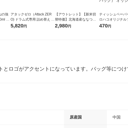
山の強
アタックゼロ（Attack ZER
【アウトレット】【新米切
ティッシュペーパー
ml 1
O) ドラム式専用 詰め替え メ
替特価】北海道産ななつぼ
ロハコオリジナル
ガジャンボ 2300g 1セット
し 無洗米 5kg 1袋 令和7年産
ックティッシュ フ
5,820
2,980
470
円
円
円
（2個入) 洗濯洗剤 花王
米 木徳神糧 オリジナル
リジナル 1セット
5個入×2パック）
ル
トとロゴがアクセントになっています。バッグ等につけ
原産国
中国