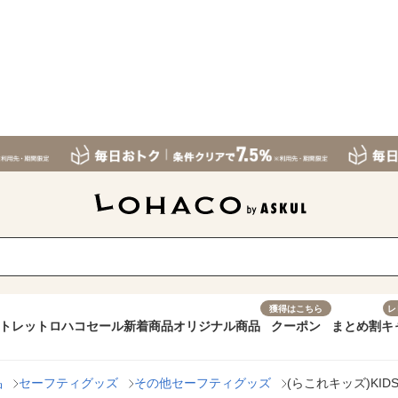
獲得はこちら
レ
トレット
ロハコセール
新着商品
オリジナル商品
クーポン
まとめ割
キ
品
セーフティグッズ
その他セーフティグッズ
(らこれキッズ)KID