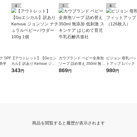
4
5
6
 SPF
【アウトレット】【Goエシ
カウブランド ベビー全身泡
ピジョン 母乳パッ
伊勢半
カル】訳あり Kenvue ジョ
ソープ 詰め替え 350ml 無添
トアップ 1パック（
ンソン ナチュラルベビーパ
加 低刺激 スキンケア はじめ
入）
343
869
980
円
円
円
ウダー 100g 1個
て育児 牛乳石鹸共進社
商品を閲覧すると履歴が表示されます