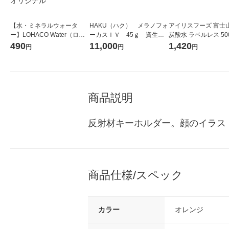
【水・ミネラルウォータ
HAKU（ハク） メラノフォ
アイリスフーズ 富士
ー】LOHACO Water（ロハ
ーカスＩＶ 45ｇ 資生
炭酸水 ラベルレス 500
コウォーター）2L ラベルレ
堂 おまけ付き
箱（24本入）
490
11,000
1,420
円
円
円
ス 1箱（5本入）（イチオ
シ） オリジナル
商品説明
反射材キーホルダー。顔のイラス
商品仕様/スペック
カラー
オレンジ