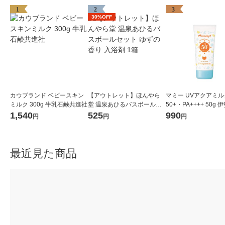
1
2
3
30%OFF
カウブランド ベビースキン
【アウトレット】ほんやら
マミー UVアクアミルク
ミルク 300g 牛乳石鹸共進社
堂 温泉あひるバスボールセ
50+・PA++++ 50g 
ット ゆずの香り 入浴剤 1箱
1,540
525
990
円
円
円
最近見た商品