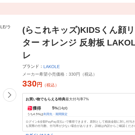
(らこれキッズ)KIDSくん顔
ター オレンジ 反射板 LAKOL
レ
ブランド：
LAKOLE
メーカー希望小売価格：
330円（税込）
330
円
（税込）
お買い物でもらえる特典
最大付与率7%
5
獲得
%
(14pt)
うち4.5%は
利用先・期間限定
ログイン&全額PayPay支払いで獲得できます。原則として税抜金額に対し付与
も実際の付与数、付与率が少ない場合があります。詳細は内訳からご確認くださ