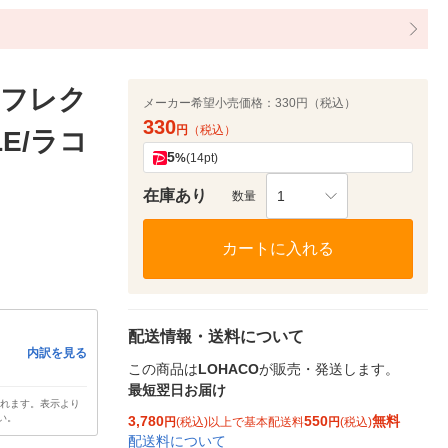
リフレク
メーカー希望小売価格：
330円（税込）
330
円
（税込）
E/ラコ
5
%
(14pt)
在庫あり
1
数量
カートに入れる
配送情報・送料について
内訳を見る
この商品は
LOHACO
が販売・発送します。
最短翌日お届け
されます。表示より
い。
3,780
550
無料
円
(税込)以上で基本配送料
円
(税込)
配送料について