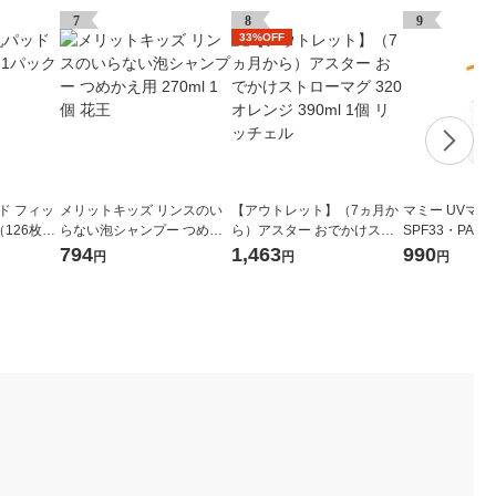
7
8
9
33%OFF
ド フィッ
メリットキッズ リンスのい
【アウトレット】（7ヵ月か
マミー UVマ
126枚
らない泡シャンプー つめか
ら）アスター おでかけスト
SPF33・PA++
え用 270ml 1個 花王
ローマグ 320 オレンジ 390
794
1,463
990
円
円
円
ml 1個 リッチェル