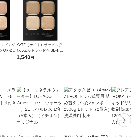
ポッピング
KATE（ケイト）ポッピング
OR-2 コ
シルエットシャドウ BE-1 シ
 カネボウ
ナモンポップ カネボウ アイ
1,540
円
シャドウ
メラノフォ
【水・ミネラルウォータ
アタックゼロ（Attack ZER
フレアフレグラン