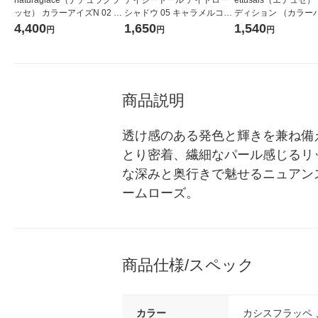
ッセ） カラーアイズN 02 フ
シャドウ 05 キャラメルココ
ディション （カラー
ィグバーガンディー
ア クラブコスメチックス
ト） 02 ピンクブラウン
4,400
1,650
1,540
円
円
円
アイシャドウ
商品説明
透け感のある発色と輝きを兼ね備
とり密着、繊細なパール感じるリッ
な深みと奥行きで魅せるニュアン
ームローズ。
商品仕様/スペック
カラー
カシスフラッペ 