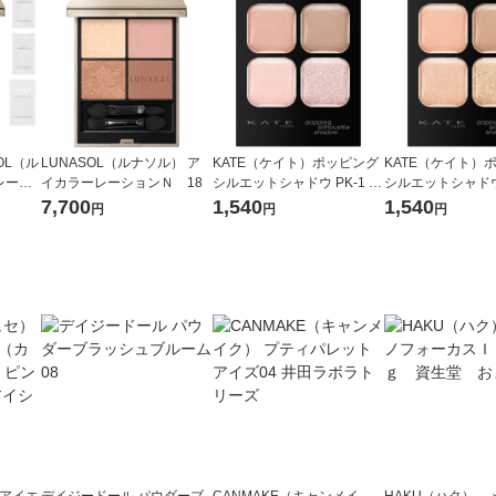
OL（ル
LUNASOL（ルナソル） ア
KATE（ケイト）ポッピング
KATE（ケイト）
レーシ
イカラーレーションＮ 18
シルエットシャドウ PK-1 ラ
シルエットシャドウ 
きセット
ズベリーロゼ ポップカネボ
ーラルロゼポップ
7,700
1,540
1,540
円
円
円
ウ アイシャドウ
アイシャドウ
） アイエ
デイジードール パウダーブ
CANMAKE（キャンメイ
HAKU（ハク） 