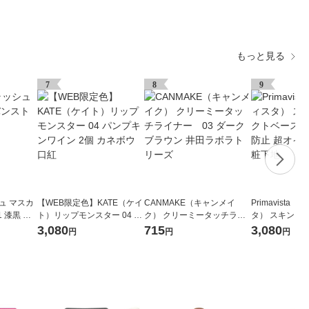
もっと見る
7
8
9
ュ マスカ
【WEB限定色】KATE（ケイ
CANMAKE（キャンメイ
Primavista
 漆黒 イ
ト）リップモンスター 04 パ
ク） クリーミータッチライ
タ） スキンプ
ンプキンワイン 2個 カネボ
ナー 03 ダークブラウン 井
ス 皮脂くずれ
3,080
715
3,080
円
円
円
ウ 口紅
田ラボラトリーズ
ー肌用 化粧下