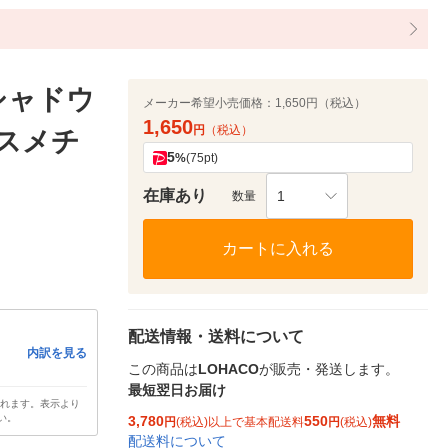
シャドウ
メーカー希望小売価格：
1,650円（税込）
1,650
円
（税込）
コスメチ
5
%
(75pt)
在庫あり
1
数量
カートに入れる
配送情報・送料について
内訳を見る
この商品は
LOHACO
が販売・発送します。
最短翌日お届け
されます。表示より
い。
3,780
550
無料
円
(税込)以上で基本配送料
円
(税込)
配送料について