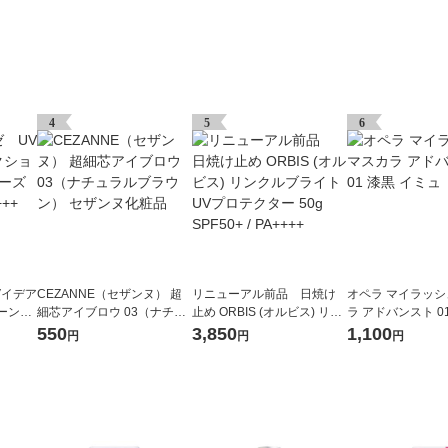
4
5
6
Vイデア
CEZANNE（セザンヌ） 超
リニューアル前品 日焼け
オペラ マイラッシ
ーンア
細芯アイブロウ 03（ナチュ
止め ORBIS (オルビス) リン
ラ アドバンスト 01
+・PA
ラルブラウン） セザンヌ化
クルブライトUVプロテクタ
ミュ
550
3,850
1,100
円
円
円
粧品
ー 50g SPF50+ / PA++++