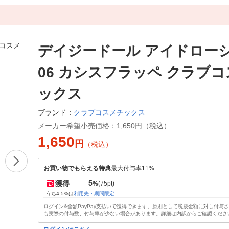
デイジードール アイドロー
06 カシスフラッペ クラブ
ックス
クラブコスメチックス
ブランド：
メーカー希望小売価格：
1,650円（税込）
1,650
円
（税込）
お買い物でもらえる特典
最大付与率11%
5
獲得
%
(75pt)
うち4.5%は
利用先・期間限定
ログイン&全額PayPay支払いで獲得できます。原則として税抜金額に対し付与
も実際の付与数、付与率が少ない場合があります。詳細は内訳からご確認くださ