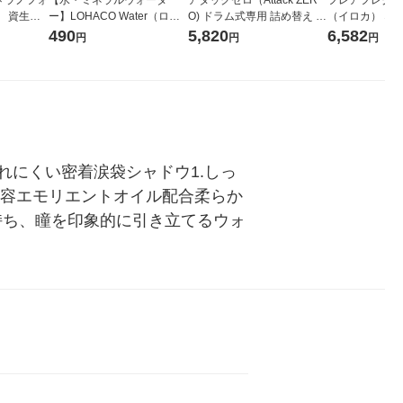
 資生
ー】LOHACO Water（ロハ
O) ドラム式専用 詰め替え メ
（イロカ） ネ
コウォーター）2L ラベルレ
ガジャンボ 2300g 1セット
ーの香り 柔軟剤
490
5,820
6,582
円
円
円
ス 1箱（5本入）（イチオ
（2個入) 洗濯洗剤 花王
特大 1200ml
シ） オリジナル
入) 花王
にくい密着涙袋シャドウ1.しっ
美容エモリエントオイル配合柔らか
持ち、瞳を印象的に引き立てるウォ