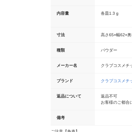
内容量
各皿1.3 g
寸法
高さ65×幅62×奥
種類
パウダー
メーカー名
クラブコスメチ
ブランド
クラブコスメチ
返品について
返品不可
お客様のご都合
備考
ご注意【免責】