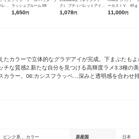
パレッ
ラッシュブルーム 08
ク） プティパレットアイズ0
ーカスＩＶ 45ｇ
 3.8g
4 井田ラボラトリーズ
堂 おまけ付き
1,650
1,078
11,000
円
円
円
えたカラーで立体的なグラデアイが完成。下まぶたもよれ
チな質感2.新たな自分を見つける高輝度ラメ3.3種の
スカラー。06:カシスフラッペ…深みと透明感を合わせ
、ピンク系 、カラー
原産国
日本