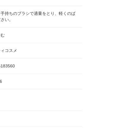
お手持ちのブラシで適量をとり、軽くのば
ださい。
含む
ティコスメ
6183560
6