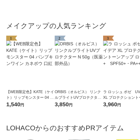
メイクアップの人気ランキング
1
2
3
【WEB限定色】KATE（ケイ
ORBIS（オルビス） リンク
ラ ロッシュ ポゼ U
ト）リップモンスター 04 パ
ルブライトUVプロテクター
XL プロテクショント
ンプキンワイン カネボウ 口
N 50g（医薬部外品）
ップ ローズ+ SPF50
1,540
3,850
3,960
円
円
円
紅
++++
LOHACOからのおすすめPRアイテム