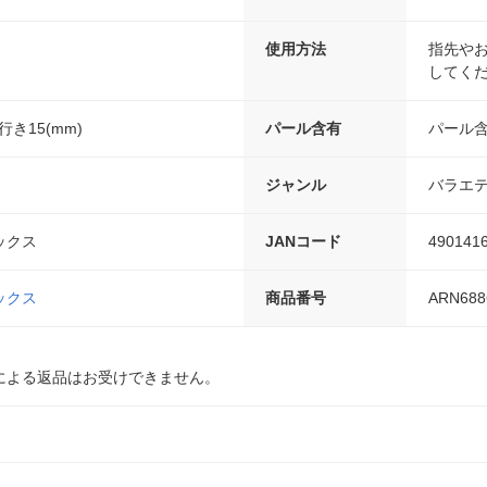
使用方法
指先や
してく
行き15(mm)
パール含有
パール
ジャンル
バラエ
ックス
JANコード
490141
ックス
商品番号
ARN688
による返品はお受けできません。