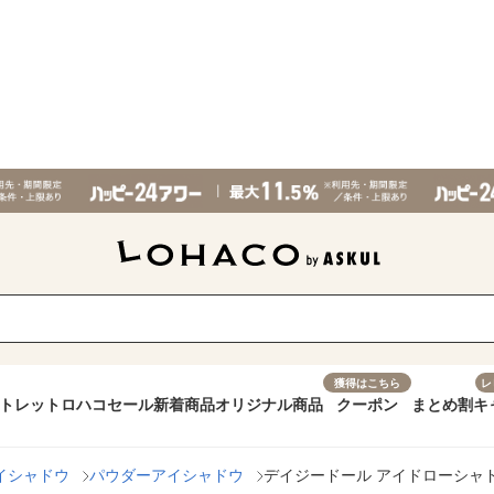
獲得はこちら
レ
トレット
ロハコセール
新着商品
オリジナル商品
クーポン
まとめ割
キ
イシャドウ
パウダーアイシャドウ
デイジードール アイドローシャド