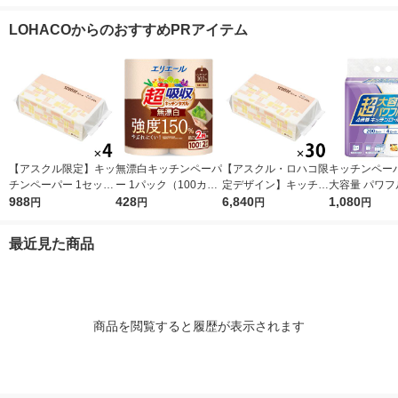
3倍巻きキッチンタオ
ィ サッとサッと タイ
クレハ
（1本×3）ク
ル 日本製紙クレシア
ルデザイン キッチン
LOHACOからのおすすめPRアイテム
タオル 日本製紙クレ
シア 限定
【アスクル限定】キッ
無漂白キッチンペーパ
【アスクル・ロハコ限
キッチンペーパ
チンペーパー 1セット
ー 1パック（100カッ
定デザイン】キッチン
大容量 パワフ
（200組×4）スコッテ
988
ト×2ロール）超吸収
428
ペーパー スコッティ
6,840
巻 キッチンロ
1,080
円
円
円
円
ィ サッとサッと タイ
キッチンタオル エリ
ソフトパック サッと
パック（200
ルデザイン キッチン
エール 大王製紙
サッと タイルデザイ
ロール）
最近見た商品
タオル 日本製紙クレ
ン 200枚×30個 日本
シア 限定
製紙クレシア 限定
商品を閲覧すると履歴が表示されます