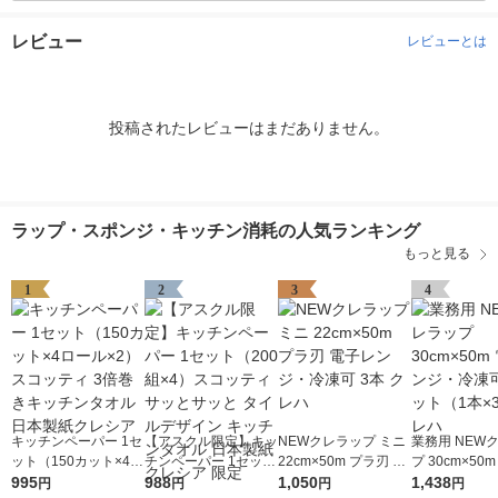
レビュー
レビューとは
投稿されたレビューはまだありません。
ラップ・スポンジ・キッチン消耗の人気ランキング
もっと見る
1
2
3
4
キッチンペーパー 1セ
【アスクル限定】キッ
NEWクレラップ ミニ
業務用 NEW
ット（150カット×4ロ
チンペーパー 1セット
22cm×50m プラ刃 電
プ 30cm×50
ール×2） スコッティ
995
（200組×4）スコッテ
988
子レンジ・冷凍可 3本
1,050
ンジ・冷凍可 
1,438
円
円
円
円