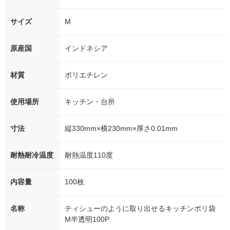
サイズ
M
原産国
インドネシア
材質
ポリエチレン
使用場所
キッチン・台所
寸法
縦330mm×横230mm×厚さ0.01mm
耐熱耐冷温度
耐熱温度110度
内容量
100枚
名称
ティシューのように取り出せるキッチンポリ袋
M半透明100P