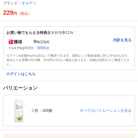
ブランド：
オルディ
229
円
（税込）
お買い物でもらえる特典
最大付与率11%
内訳を見る
5
獲得
%
(10pt)
うち4.5%は
利用先・期間限定
ログイン&全額PayPay支払いで獲得できます。原則として税抜金額に対し付与されます。
表示よりも実際の付与数、付与率が少ない場合があります。詳細は内訳からご確認くださ
い。
ログインはこちら
バリエーション
入数：
100枚
すべてのバリエーションを見る