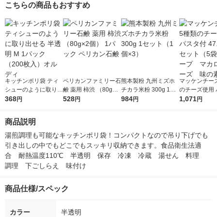
こちらの商品もおすすめ
キッチンポリ袋 ティ
ペリカンファミリー石
熊本製粉 九州ミズホ
マッケンチーズ
シューのように取り出
鹸 薬用 柿渋 （80g×2
チカラ米粉 300g 1セ
のチーズ使用 
せる 半透明 M 1パッ
368
個） 1パック ペリカ
528
ット（1個×3）
984
付 47.5g 1
1,071
円
円
円
円
ク（200枚入）オルデ
ン石鹸
袋） スープ 
ィ
ニチーズ 味
商品説明
湯煎調理も可能なキッチンポリ袋！コンパクトなので吊り下げでも
引き出しの中でもどこでもスッキリ収納できます。食品衛生法適
合　耐熱温度110℃　半透明　保存　冷凍　冷蔵　湯せん　料理　
調理　下ごしらえ　味付け
商品仕様/スペック
カラー
半透明