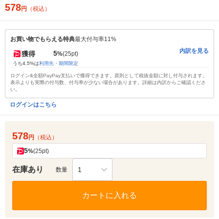
578
円
（税込）
お買い物でもらえる特典
最大付与率11%
内訳を見る
5
獲得
%
(25pt)
うち4.5%は
利用先・期間限定
ログイン&全額PayPay支払いで獲得できます。原則として税抜金額に対し付与されます。
表示よりも実際の付与数、付与率が少ない場合があります。詳細は内訳からご確認くださ
い。
ログインはこちら
578
円
（税込）
5
%
(25pt)
在庫あり
1
数量
カートに入れる