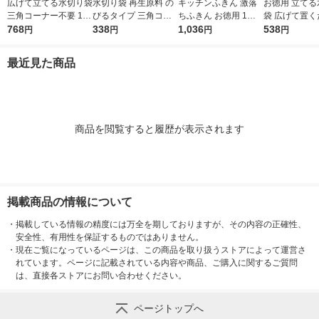
広げて立てる水切り袋
水切り袋 再生原料 の
キッチンふきん 激落
お徳用 立てる
三角コーナー不要 100
びるタイプ 三角コー
ちふきん お徳用 1セ
袋 広げて置く
枚入 1箱 レック
768
ナー・排水口 兼用 1
338
ット（5枚入×2パッ
1,036
角コーナー不要
538
円
円
円
円
袋（50枚入）レック
ク） レック
入 1袋 レック
最近見た商品
商品を閲覧すると履歴が表示されます
掲載商品の情報について
・
掲載している情報の精度には万全を期しておりますが、その内容の正確性、
安全性、有用性を保証するものではありません。
・
現在ご覧になっているページは、この商品を取り扱うストアによって運営さ
れています。ページに記載されている内容や商品、ご購入に関するご質問
は、直接各ストアにお問い合わせください。
ページトップへ