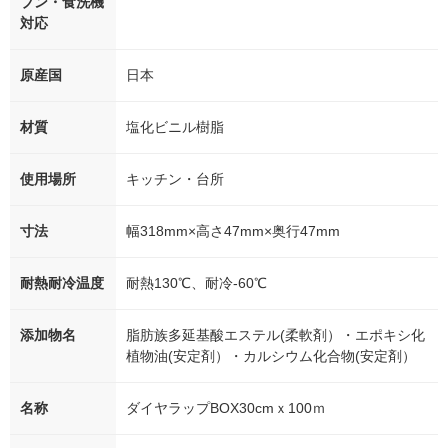
ブン・食洗機
対応
原産国
日本
材質
塩化ビニル樹脂
使用場所
キッチン・台所
寸法
幅318mm×高さ47mm×奥行47mm
耐熱耐冷温度
耐熱130℃、耐冷-60℃
添加物名
脂肪族多延基酸エステル(柔軟剤）・エポキシ化
植物油(安定剤）・カルシウム化合物(安定剤）
名称
ダイヤラップBOX30cmｘ100ｍ