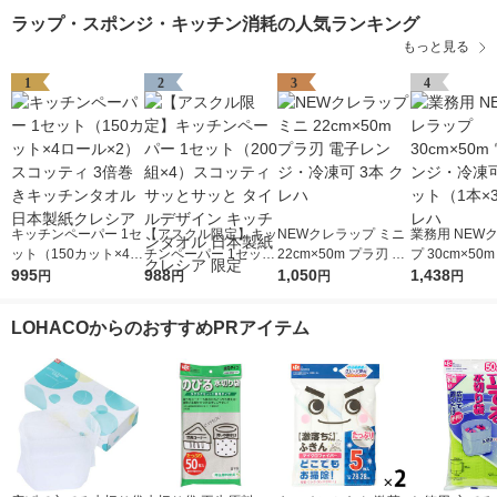
ラップ・スポンジ・キッチン消耗の人気ランキング
もっと見る
1
2
3
4
キッチンペーパー 1セ
【アスクル限定】キッ
NEWクレラップ ミニ
業務用 NEW
ット（150カット×4ロ
チンペーパー 1セット
22cm×50m プラ刃 電
プ 30cm×50
ール×2） スコッティ
995
（200組×4）スコッテ
988
子レンジ・冷凍可 3本
1,050
ンジ・冷凍可 
1,438
円
円
円
円
3倍巻きキッチンタオ
ィ サッとサッと タイ
クレハ
（1本×3）ク
ル 日本製紙クレシア
ルデザイン キッチン
LOHACOからのおすすめPRアイテム
タオル 日本製紙クレ
シア 限定