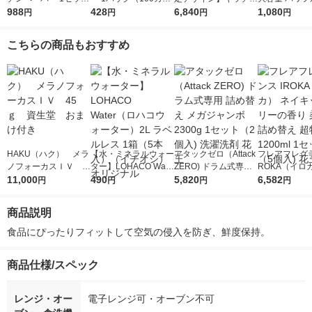
（200組×4）スコッテ
988
ト×2ロール）超吸収
428
ペーパー スコッティ
6,840
巻 キッチンロ
1,080
円
円
円
円
ィ サッとサッと タイ
キッチンタオル エリ
ソフトパック サッと
パック（200
ルデザイン キッチン
エール 大王製紙
サッと タイルデザイ
ロール）
こちらの商品もおすすめ
タオル 日本製紙クレ
ン 200枚×30個 日本
シア 限定
製紙クレシア 限定
HAKU（ハク） メラ
【水・ミネラルウォー
アタックゼロ（Attack
フレアフレグラ
ノフォーカスＩＶ 4
ター】LOHACO Wate
ZERO) ドラム式専用
ROKA（イロ
5ｇ 資生堂 おまけ
11,000
r（ロハコウォータ
490
詰め替え メガジャン
5,820
イキッドリリ
6,582
円
円
円
円
付き
ー）2L ラベルレス 1
ボ 2300g 1セット（2
柔軟剤 詰め替
箱（5本入）（イチオ
個入) 洗濯洗剤 花王
大 1200ml 
商品説明
シ） オリジナル
（5個入) 花王
食品にぴったりフィットして空気の侵入を防ぎ、鮮度保持。
商品仕様/スペック
レンジ・オー
電子レンジ可・オーブン不可