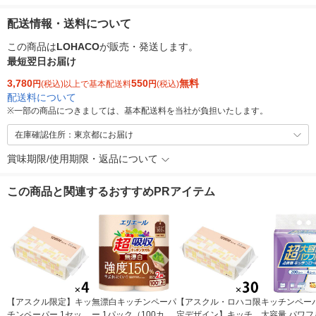
配送情報・送料について
この商品は
LOHACO
が販売・発送します。
最短翌日お届け
3,780
550
無料
円
(税込)以上で基本配送料
円
(税込)
配送料について
※
一部の商品につきましては、基本配送料を当社が負担いたします。
在庫確認住所：東京都にお届け
賞味期限/使用期限・返品について
この商品と関連するおすすめPRアイテム
【アスクル限定】キッ
無漂白キッチンペーパ
【アスクル・ロハコ限
キッチンペーパ
チンペーパー 1セット
ー 1パック（100カッ
定デザイン】キッチン
大容量 パワフ