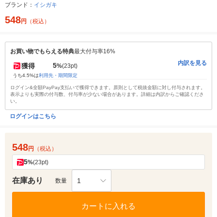
ブランド：
イシガキ
548
円
（税込）
お買い物でもらえる特典
最大付与率16%
内訳を見る
5
獲得
%
(23pt)
うち4.5%は
利用先・期間限定
ログイン&全額PayPay支払いで獲得できます。原則として税抜金額に対し付与されます。
表示よりも実際の付与数、付与率が少ない場合があります。詳細は内訳からご確認くださ
い。
ログインはこちら
548
円
（税込）
5
%
(23pt)
在庫あり
1
数量
カートに入れる