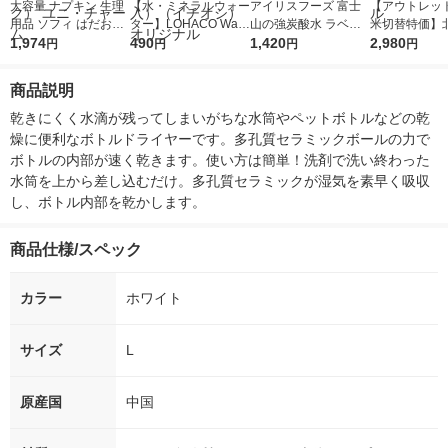
大容量 ナプキン 生理
【水・ミネラルウォー
アイリスフーズ 富士
【アウトレッ
用品 ソフィ はだおも
ター】LOHACO Wate
山の強炭酸水 ラベル
米切替特価】
い 多い夜用 羽つき
1,974
r（ロハコウォータ
490
レス 500ml 1箱（24
1,420
ななつぼし 無洗
2,980
円
円
円
円
（290/29cm） 1セッ
ー）2L ラベルレス 1
本入）
g 1袋 令和7年
ト （16枚×3パック）
箱（5本入）（イチオ
徳神糧 オリジ
商品説明
ユニ・チャーム
シ） オリジナル
乾きにくく水滴が残ってしまいがちな水筒やペットボトルなどの乾
燥に便利なボトルドライヤーです。多孔質セラミックボールの力で
ボトルの内部が速く乾きます。使い方は簡単！洗剤で洗い終わった
水筒を上から差し込むだけ。多孔質セラミックが湿気を素早く吸収
し、ボトル内部を乾かします。
商品仕様/スペック
カラー
ホワイト
サイズ
L
原産国
中国