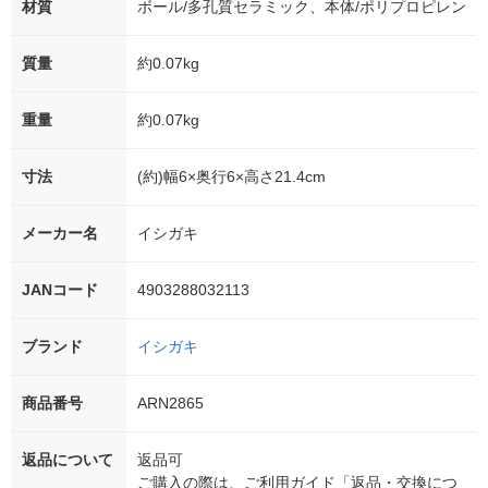
材質
ボール/多孔質セラミック、本体/ポリプロピレン
質量
約0.07kg
重量
約0.07kg
寸法
(約)幅6×奥行6×高さ21.4cm
メーカー名
イシガキ
JANコード
4903288032113
ブランド
イシガキ
商品番号
ARN2865
返品について
返品可
ご購入の際は、ご利用ガイド「返品・交換につ