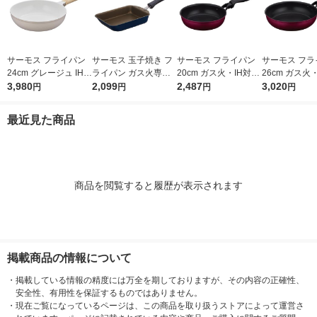
サーモス フライパン
サーモス 玉子焼き フ
サーモス フライパン
サーモス フラ
24cm グレージュ IH/
ライパン ガス火専用
20cm ガス火・IH対応
26cm ガス火
ガス火対応 KFO-024
3,980
ネイビー KFI-013E N
2,099
レッド KFM-020 R1個
2,487
レッド KFM-0
3,020
円
円
円
円
GG 1個 深型設計 軽量
VY 1個
フッ素化合物不使用
最近見た商品
商品を閲覧すると履歴が表示されます
掲載商品の情報について
・
掲載している情報の精度には万全を期しておりますが、その内容の正確性、
安全性、有用性を保証するものではありません。
・
現在ご覧になっているページは、この商品を取り扱うストアによって運営さ