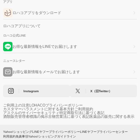
アプリ
ロハコアプリをダウンロード
ロハコアプリについて
ロハコ公式LINE
お得な最新情報をLINEでお届けします
ニュースレター
お得な最新情報をメールでお届けします
Instagram
X（旧Twitter）
ご利用上の注意
LOHACOプライバシーポリシー
カスタマーハラスメントに対する基本方針
ご利用規約
アスクルのサイバーセキュリティ
特定商取引法に基づく表記
酒類販売管理者標識の掲示
古物営業法に基づく表記
医薬品の販売に関する表示
Yahoo!ショッピング
LINEヤフープライバシーポリシー
LINEヤフープライバシーセンター
利用規約
免責事項
Yahoo!ショッピングガイドライン