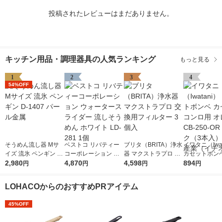
投稿されたレビューはまだありません。
キッチン用品・調理器具の人気ランキング
もっと見る
1
2
3
4
54%OFF
そうめん流し器 Mサ
ベストコ リバティー
ブリタ（BRITA）浄水
イワタニ（Iwat
イズ 流氷 ペンギン D-
コーポレーション ウ
器 マクストラプロ 交
カセットボンベ
1407 パール金属
2,980
ォータースライダー
4,870
換用フィルター 3個入
4,598
ットコンロ用 
894
円
円
円
円
流しそうめん ホワイ
ジ CB-250-O
ト LD-281 1個
ク（3本入） 
LOHACOからのおすすめPRアイテム
（イチオシ）
45%OFF