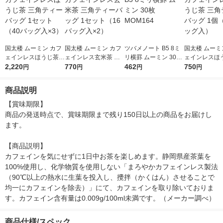
国太楼 ムーミン カフ
国太楼 ムーミン カフ
ツバメノート B5 8ミ
国太楼 ムーミ
ェインレスほうじ茶
ェインレス玄米茶 三
リ横罫 ムーミン 30枚
ェインレスほ
三角ティーバッグ 1セ
2,220
角ティーバッグ 1セッ
770
MOM164
462
三角ティーバッ
750
円
円
円
円
ット（40バッグ入×
ト（16バッグ入×2）
（40バッグ入
3）
商品説明
【賞味期限】

商品の発送時点で、賞味期限まで残り150日以上の商品をお届けし
ます。

【商品説明】

カフェインを気にせずに1日中お茶を楽しめます。静岡県産茶葉を
100%使用し、化学物質を使用しない「まろやかカフェインレス製法
（90℃以上の熱水に生葉を投入し、攪拌（かくはん）させることで
均一にカフェインを除去）」にて、カフェインを取り除いておりま
す。カフェイン含有量は0.009g/100ml未満です。（メーカー調べ）
商品仕様/スペック