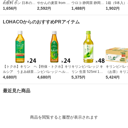
め飲料 ポン 日本の麦
やかんの麦茶 from 爽
ウロコ 静岡茶 静岡県
1箱（9本入）
茶 600ml 1箱（2
1,656
健美茶 ラベルレス 65
2,592
産茶葉100％使用 500
1,488
表示食品
1,902
円
円
円
円
4本入） ペットボト
0ml 1箱（24本入）
ml 1箱（24本入）
ル飲料 ノンカフェイ
LOHACOからのおすすめPRアイテム
ン
【トクホ】キリン ヘ
【特保・トクホ】キリ
キリンビバレッジ キ
キリンビバレ
ルシア うまみ緑茶
ンビバレッジ ヘルシ
リン 生茶 525ml 1セ
（お茶）キリ
５００ｍｌＰＥＴ 1箱
4,680
ア 緑茶 350ml スリム
4,680
ット（48本） お茶 緑
5,375
ッジ 生茶 ラ
5,424
円
円
円
円
（24本入）
1箱（24本入）
茶 ペットボトル
525ml×24本 3
1セット(48本)
最近見た商品
商品を閲覧すると履歴が表示されます