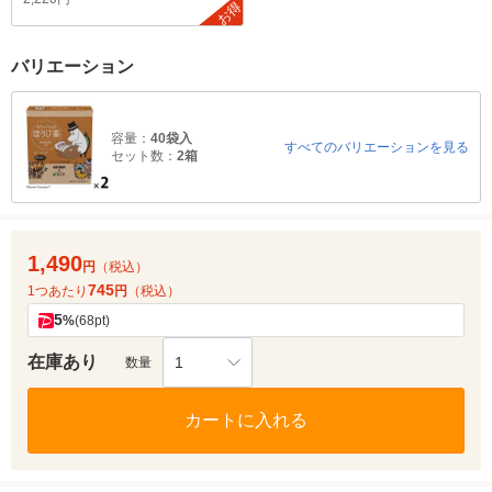
お得
バリエーション
容量：
40袋入
すべてのバリエーションを見る
セット数：
2箱
1,490
円
（税込）
745
1つあたり
円
（税込）
5
%
(68pt)
在庫あり
1
数量
カートに入れる