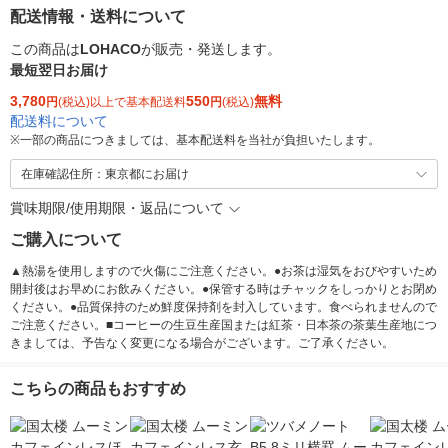
配送情報・送料について
この商品は
LOHACO
が販売・発送します。
最短翌日お届け
3,780
550
無料
円
(税込)以上で基本配送料
円
(税込)
配送料について
※
一部の商品につきましては、基本配送料を当社が負担いたします。
在庫確認住所：東京都にお届け
賞味期限/使用期限・返品について
ご購入について
▲熱湯を使用しますので火傷にご注意ください。●お茶は湿気をおびやすいため
開封後はお早めにお飲みください。●保管する時はチャックをしっかりとお閉め
ください。●品質保持のため鮮度保持剤を封入しています。食べられませんので
ご注意ください。■コーヒーの生豆生産国または紅茶・日本茶の茶葉生産地につ
きましては、予告なく変更になる場合がございます。ご了承ください。
こちらの商品もおすすめ