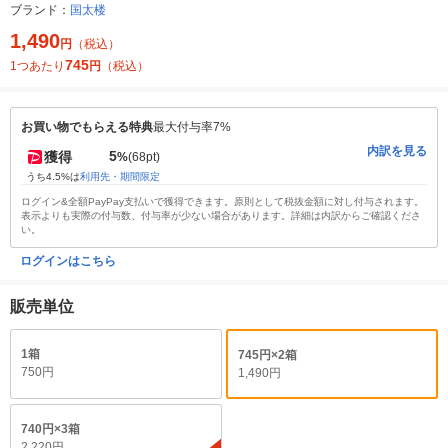
ブランド：
国太楼
1,490
円
（税込）
745
1つあたり
円
（税込）
お買い物でもらえる特典
最大付与率7%
内訳を見る
5
獲得
%
(68pt)
うち4.5%は
利用先・期間限定
ログイン&全額PayPay支払いで獲得できます。原則として税抜金額に対し付与されます。
表示よりも実際の付与数、付与率が少ない場合があります。詳細は内訳からご確認くださ
い。
ログインはこちら
販売単位
1箱
745円×2箱
750円
1,490円
740円×3箱
2,220円