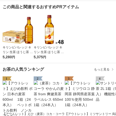
この商品と関連するおすすめPRアイテム
キリンビバレッジ キ
キリンビバレッジ キ
リン 生茶 ほうじ茶 ラ
リン 生茶 ほうじ茶 52
ベルレス 525ml 1セッ
5,280
5ml 1セット（48本）
5,375
円
円
ト（48本） お茶 ペッ
お茶 ペットボトル
トボトル
お茶の人気ランキング
もっと見る
1
2
3
4
【アウトレット】えひ
（麦茶）コカ・コーラ
【アウトレット】ミツ
サントリー 烏龍