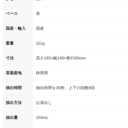
ベース
茶
国産・輸入
国産
重量
111g
寸法
高さ165×幅140×奥行60mm
茶葉産地
静岡県
抽出時間
抽出時間を30秒、上下の回数8回
抽出方法
お湯出し
抽出量
150mL