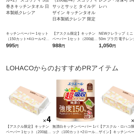
キッチンペーパー 1セット
【アスクル限定】キッチン
NEWクレラップ ミニ 
（150カット×4ロール×2）
ペーパー 1セット（200組×
50m プラ刃 電子レ
スコッティ 3倍巻きキッチン
4）スコッティ サッとサッと
凍可 3本 クレハ
995
988
1,050
円
円
円
タオル 日本製紙クレシア
タイルデザイン キッチンタ
オル 日本製紙クレシア 限定
LOHACOからのおすすめPRアイテム
【アスクル限定】キッチン
無漂白キッチンペーパー 1パ
【アスクル・ロハコ
ペーパー 1セット（200組×
ック（100カット×2ロール）
ザイン】キッチンペ