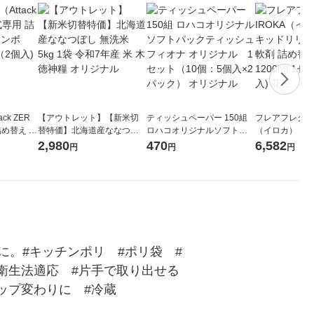
ck ZER
【アウトレット】【新米切
ティッシュペーパー 150組
フレアフレグラン
詰め替え メ
替特価】北海道産ななつぼ
ロハコオリジナルソフトパ
（イロカ） ネ
 1セット
し 無洗米 5kg 1袋 令和7年産
ックティッシュ フィオナ オ
ーの香り 柔軟剤
2,980
470
6,582
円
円
円
 花王
米 木徳神糧 オリジナル
リジナル 1セット（10個：
特大 1200ml
5個入×2パック） オリジナ
入) 花王
ル
。#キッチンポリ　#ポリ袋　#
品衛生法適応　#片手で取り出せる　
ップ変わりに　#冷蔵