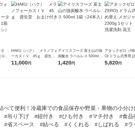
ータ
HAKU（ハク） メラノフォ
アイリスフーズ 富士山の強
アタックゼロ（Atta
r（ロハ
ーカスＩＶ 45ｇ 資生
炭酸水 ラベルレス 500ml 1
O) ドラム式専用 
ベルレ
堂 おまけ付き
箱（24本入）
ガジャンボ 2300g
11,000
1,420
5,820
円
円
円
チオ
（2個入) 洗濯洗剤
結べて便利！冷蔵庫での食品保存や野菜・果物の小分けに
　#吊り下げ　#紐付き　#ひも付き　#マチ付き　#食
　#省スペース　#結べる　#くくれる　#しばれる　#ラ