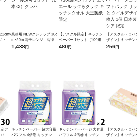
22cm×
業務用 NEWクレラップ 30c
【アスクル限定】キッチン
【アスクル・ロハ
ンジ・冷
m×50m 電子レンジ・冷凍可
ペーパー 1セット（100組×3
ザイン】キッチン
1セット（1本×3）クレハ
パック）エリエール ラクら
スコッティ ソフト
1,438
480
256
円
円
円
クック キッチンタオル 大王
ッとサッと タイ
製紙 限定
200枚入 1個 日
ア 限定
限定デ
キッチンペーパー 超大容量
キッチンペーパー 超大容量
【アスクル・ロハ
ーパー
パワフル 4倍巻 キッチンロ
パワフル 4倍巻 キッチンロ
ザイン】キッチン