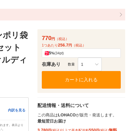
ンポリ袋
770
円
（税込）
256.7
1セット
1つあたり
円
（税込）
5
%
(34pt)
オルディ
在庫あり
1
数量
カートに入れる
配送情報・送料について
内訳を見る
この商品は
LOHACO
が販売・発送します。
最短翌日お届け
されます。表示より
い。
3,780
550
無料
円
(税込)以上で基本配送料
円
(税込)