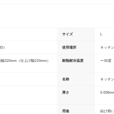
サイズ
L
D）
使用場所
キッチ
×総幅320mm（仕上げ幅220mm）
耐熱耐冷温度
ー30度
名称
キッチ
厚さ
0.008m
用途
結び易