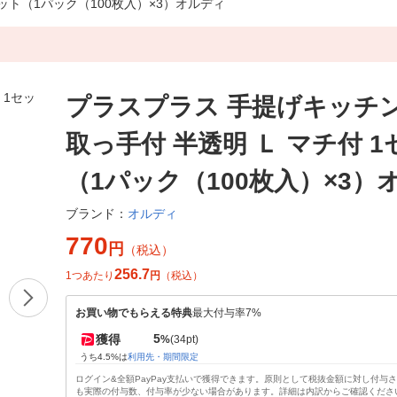
ット（1パック（100枚入）×3）オルディ
プラスプラス 手提げキッチ
取っ手付 半透明 Ｌ マチ付 
（1パック（100枚入）×3）
オルディ
ブランド：
770
円
（税込）
256.7
1つあたり
円
（税込）
お買い物でもらえる特典
最大付与率7%
5
獲得
%
(34pt)
うち4.5%は
利用先・期間限定
ログイン&全額PayPay支払いで獲得できます。原則として税抜金額に対し付与
も実際の付与数、付与率が少ない場合があります。詳細は内訳からご確認くださ