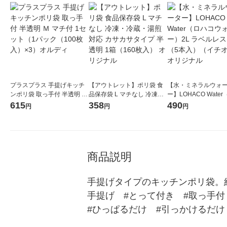
プラスプラス 手提げキッチ
【アウトレット】ポリ袋 食
【水・ミネラルウォ
ンポリ袋 取っ手付 半透明 Ｍ
品保存袋 L マチなし 冷凍・
ー】LOHACO Wate
マチ付 1セット（1パック
冷蔵・湯煎対応 カサカサタ
コウォーター）2L ラ
615
358
490
円
円
円
（100枚入）×3）オルディ
イプ 半透明 1箱（160枚入）
ス 1箱（5本入）（イ
オリジナル
シ） オリジナル
商品説明
手提げタイプのキッチンポリ袋。
手提げ　#とって付き　#取っ手付
#ひっぱるだけ　#引っかけるだけ