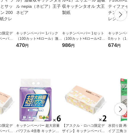
コ限定デ
キッチンペーパー 1パック
キッチンペーパー 1セット
キッチンペーパー
ペーパー
（100カット×4ロール）激吸
（100カット×4ロール×2）
0カット（1カット
パック サ
収キッチンタオル nepia（ネ
エリエール 超吸収キッチン
m） スコッティ
470
986
674
円
円
円
ルデザイン
ピア）王子ネピア
タオル 大王製紙
巻キッチンタオ
本製紙クレシ
クレシア
コ限定デ
キッチンペーパー 超大容量
【アスクル・ロハコ限定デ
水切り袋 再生
ペーパー
パワフル 4倍巻 キッチンロ
ザイン】キッチンペーパー
イプ 三角コー