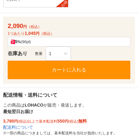
お得
2,090
円
（税込）
1,045
1つあたり
円
（税込）
5
%
(96pt)
在庫あり
1
数量
カートに入れる
配送情報・送料について
この商品は
LOHACO
が販売・発送します。
最短翌日お届け
3,780
550
無料
円
(税込)以上で基本配送料
円
(税込)
配送料について
※
一部の商品につきましては、基本配送料を当社が負担いたします。