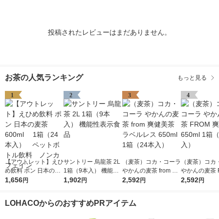
投稿されたレビューはまだありません。
お茶の人気ランキング
もっと見る
1
2
3
4
【アウトレット】えひ
サントリー 烏龍茶 2L
（麦茶）コカ・コーラ
（麦茶）コカ
め飲料 ポン 日本の麦
1箱（9本入） 機能性
やかんの麦茶 from 爽
やかんの麦茶 
茶 600ml 1箱（2
1,656
表示食品
1,902
健美茶 ラベルレス 65
2,592
爽健美茶 650m
2,592
円
円
円
円
4本入） ペットボト
0ml 1箱（24本入）
（24本入）
ル飲料 ノンカフェイ
LOHACOからのおすすめPRアイテム
ン