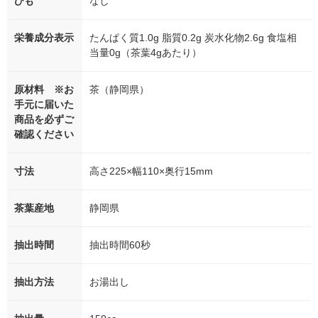
ひも
なし
栄養成分表示
たんぱく質1.0g 脂質0.2g 炭水化物2.6g 食塩相
当量0g（茶葉4gあたり）
原材料 ※お
茶（静岡県）
手元に届いた
商品を必ずご
確認ください
寸法
高さ225×幅110×奥行15mm
茶葉産地
静岡県
抽出時間
抽出時間60秒
抽出方法
お湯出し