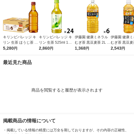
キリンビバレッジ キ
キリンビバレッジ キ
伊藤園 健康ミネラル
伊藤園 健康ミ
リン 生茶 ほうじ茶 ラ
リン 生茶 525ml 1箱
むぎ茶 黒豆麦茶 2L 1
むぎ茶 黒豆麦茶
ベルレス 525ml 1セッ
5,280
（24本入） お茶 緑茶
2,860
箱（6本入）
1,368
ml 1箱（24
2,543
円
円
円
円
ト（48本） お茶 ペッ
ペットボトル
トボトル
最近見た商品
商品を閲覧すると履歴が表示されます
掲載商品の情報について
・
掲載している情報の精度には万全を期しておりますが、その内容の正確性、