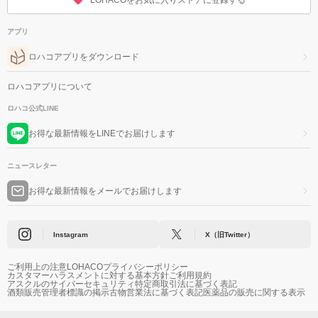
LOHACOをお気に入りストアに登録する
アプリ
ロハコアプリをダウンロード
ロハコアプリについて
ロハコ公式LINE
お得な最新情報をLINEでお届けします
ニュースレター
お得な最新情報をメールでお届けします
Instagram
X（旧Twitter）
ご利用上の注意
LOHACOプライバシーポリシー
カスタマーハラスメントに対する基本方針
ご利用規約
アスクルのサイバーセキュリティ
特定商取引法に基づく表記
酒類販売管理者標識の掲示
古物営業法に基づく表記
医薬品の販売に関する表示