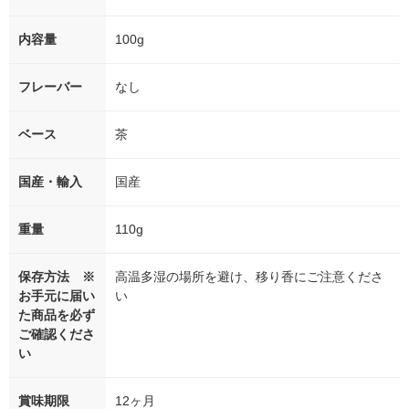
内容量
100g
フレーバー
なし
ベース
茶
国産・輸入
国産
重量
110g
保存方法 ※
高温多湿の場所を避け、移り香にご注意くださ
お手元に届い
い
た商品を必ず
ご確認くださ
い
賞味期限
12ヶ月