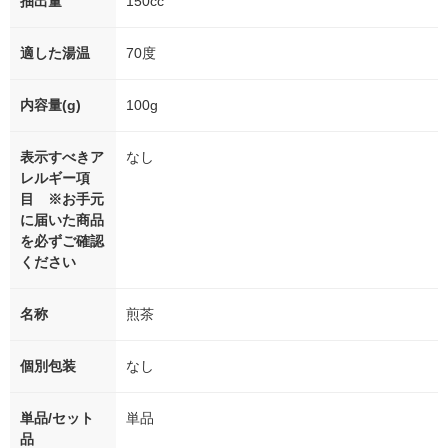
抽出量
150cc
適した湯温
70度
内容量(g)
100g
表示すべきア
なし
レルギー項
目 ※お手元
に届いた商品
を必ずご確認
ください
名称
煎茶
個別包装
なし
単品/セット
単品
品