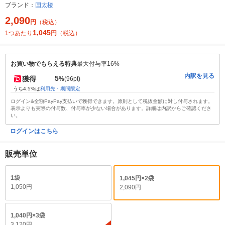
ブランド：
国太楼
2,090
円
（税込）
1,045
1つあたり
円
（税込）
お買い物でもらえる特典
最大付与率16%
内訳を見る
5
獲得
%
(96pt)
うち4.5%は
利用先・期間限定
ログイン&全額PayPay支払いで獲得できます。原則として税抜金額に対し付与されます。
表示よりも実際の付与数、付与率が少ない場合があります。詳細は内訳からご確認くださ
い。
ログインはこちら
販売単位
1袋
1,045円×2袋
1,050円
2,090円
1,040円×3袋
3,120円