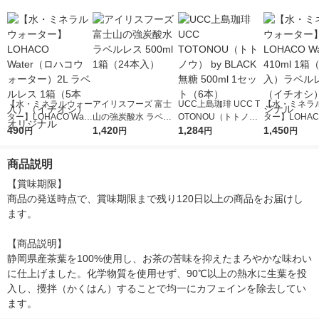
【水・ミネラルウォー
アイリスフーズ 富士
UCC上島珈琲 UCC T
【水・ミネラ
ター】LOHACO Wate
山の強炭酸水 ラベル
OTONOU（トトノ
ター】LOHACO
r（ロハコウォータ
490
レス 500ml 1箱（24
1,420
ウ） by BLACK無糖 5
1,284
r 410ml 1箱
1,450
円
円
円
円
ー）2L ラベルレス 1
本入）
00ml 1セット（6本）
入）ラベルレ
箱（5本入）（イチオ
オシ） オリジ
商品説明
シ） オリジナル
【賞味期限】

商品の発送時点で、賞味期限まで残り120日以上の商品をお届けし
ます。

【商品説明】

静岡県産茶葉を100%使用し、お茶の苦味を抑えたまろやかな味わい
に仕上げました。化学物質を使用せず、90℃以上の熱水に生葉を投
入し、攪拌（かくはん）することで均一にカフェインを除去してい
ます。