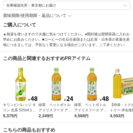
在庫確認住所：東京都にお届け
賞味期限/使用期限・返品について
ご購入について
▲熱湯を使いますので火傷に気をつけてください。●開封後は密閉容器に入れお
早めにお飲みください。■コーヒーの生豆生産国または紅茶・日本茶の茶葉生産
地につきましては、予告なく変更になる場合がございます。ご了承ください。
この商品と関連するおすすめPRアイテム
キリンビバレッジ キ
緑茶 ペットボトル
緑茶 ペットボトル
【特保・トク
リン 生茶 525ml 1セ
アイリスフーズ アイ
アイリスフーズ アイ
トリー 伊右衛
ット（48本） お茶 緑
5,375
リスのお茶 500ml 1箱
2,349
リスのお茶 500ml 1セ
4,568
ラベルレス 500
4,503
円
円
円
円
茶 ペットボトル
（24本入）
ット（48本）
（24本入）
こちらの商品もおすすめ