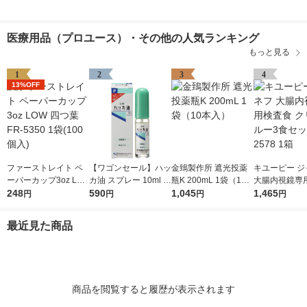
医療用品（プロユース）・その他の人気ランキング
もっと見る
1
2
3
4
13%OFF
ファーストレイト ペ
【ワゴンセール】ハッ
金鵄製作所 遮光投薬
キユーピー ジ
ーパーカップ3oz LO
カ油 スプレー 10ml ア
瓶K 200mL 1袋（10
大腸内視鏡専
W 四つ葉 FR-5350 1
248
ロマ お風呂 虫よけ マ
590
本入）
1,045
クリアスルー
1,465
円
円
円
円
袋(100個入)
スク 食品添加物 健栄
ト 2578 1箱
製薬
最近見た商品
商品を閲覧すると履歴が表示されます