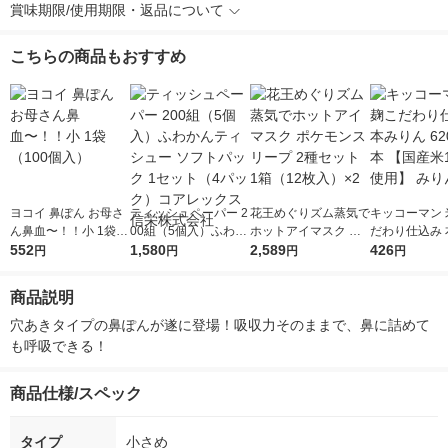
賞味期限/使用期限・返品について
こちらの商品もおすすめ
ヨコイ 鼻ぽん お母さ
ティッシュペーパー 2
花王めぐりズム蒸気で
キッコーマン 
ん鼻血〜！！小 1袋
00組（5個入）ふわか
ホットアイマスク ポ
だわり仕込み 
（100個入）
552
んティシュー ソフト
1,580
ケモンスリープ 2種セ
2,589
ん 620ml 1
426
円
円
円
円
パック 1セット（4パ
ット 1箱（12枚入）×
米100％使用
ック）コアレックス信
2
商品説明
栄株式会社
穴あきタイプの鼻ぽんが遂に登場！吸収力そのままで、鼻に詰めて
も呼吸できる！
商品仕様/スペック
タイプ
小さめ