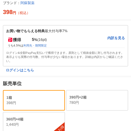
ブランド：
阿蘇製薬
398
円
（税込）
お買い物でもらえる特典
最大付与率7%
内訳を見る
5
獲得
%
(16pt)
うち4.5%は
利用先・期間限定
ログイン&全額PayPay支払いで獲得できます。原則として税抜金額に対し付与されます。
表示よりも実際の付与数、付与率が少ない場合があります。詳細は内訳からご確認くださ
い。
ログインはこちら
販売単位
390円×2箱
1箱
780円
398円
360円×4箱
1,440円
お得