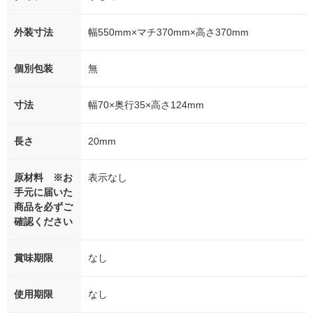
外装寸法
幅550mm×マチ370mm×高さ370mm
個別包装
無
寸法
幅70×奥行35×高さ124mm
長さ
20mm
原材料 ※お
表示なし
手元に届いた
商品を必ずご
確認ください
賞味期限
なし
使用期限
なし