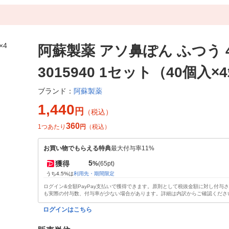
阿蘇製薬 アソ鼻ぽん ふつう 4
3015940 1セット（40個入×
阿蘇製薬
ブランド：
1,440
円
（税込）
360
1つあたり
円
（税込）
お買い物でもらえる特典
最大付与率11%
5
獲得
%
(65pt)
うち4.5%は
利用先・期間限定
ログイン&全額PayPay支払いで獲得できます。原則として税抜金額に対し付与
も実際の付与数、付与率が少ない場合があります。詳細は内訳からご確認くださ
ログインはこちら