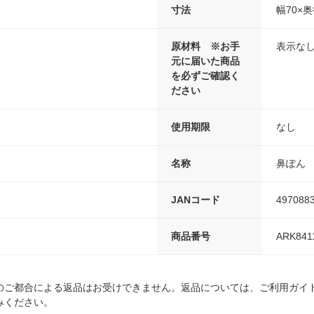
寸法
幅70×奥
原材料 ※お手
表示な
元に届いた商品
を必ずご確認く
ださい
使用期限
なし
名称
鼻ぽん
JANコード
497088
商品番号
ARK841
のご都合による返品はお受けできません。返品については、ご利用ガイ
みください。