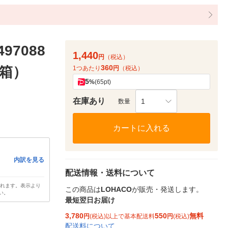
97088
1,440
円
（税込）
360
4箱）
1つあたり
円
（税込）
5
%
(65pt)
在庫あり
1
数量
カートに入れる
内訳を見る
配送情報・送料について
されます。表示より
この商品は
LOHACO
が販売・発送します。
い。
最短翌日お届け
3,780
550
無料
円
(税込)以上で基本配送料
円
(税込)
配送料について