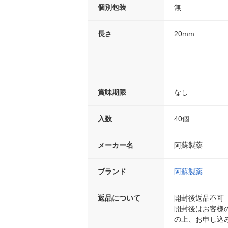
個別包装
無
長さ
20mm
賞味期限
なし
入数
40個
メーカー名
阿蘇製薬
ブランド
阿蘇製薬
返品について
開封後返品不可
開封後はお客様
の上、お申し込