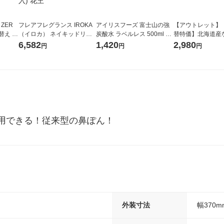
 ZER
フレアフレグランス IROKA
アイリスフーズ 富士山の強
【アウトレット】
替え メ
（イロカ） ネイキッドリリ
炭酸水 ラベルレス 500ml 1
替特価】北海道産
セット
ーの香り 柔軟剤 詰め替え 超
箱（24本入）
し 無洗米 5kg 1
6,582
1,420
2,980
円
円
円
王
特大 1200ml 1セット（5個
米 木徳神糧 オリ
入) 花王
用できる！従来型の鼻ぽん！
外装寸法
幅370m