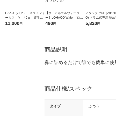
HAKU（ハク） メラノフォ
【水・ミネラルウォータ
アタックゼロ（Attack
ーカスＩＶ 45ｇ 資生
ー】LOHACO Water（ロハ
O) ドラム式専用 詰め
堂 おまけ付き
コウォーター）2L ラベルレ
ガジャンボ 2300g 1
11,000
490
5,820
円
円
円
ス 1箱（5本入）（イチオ
（2個入) 洗濯洗剤 花
シ） オリジナル
商品説明
鼻に詰めるだけで誰でも簡単に使
商品仕様/スペック
タイプ
ふつう