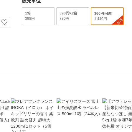
販売単位
1箱
390円×2箱
360円×4箱
398円
780円
1,440円
お得