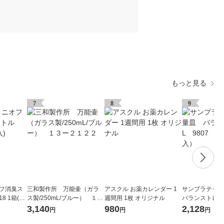
もっと見る
7
8
9
オフ消臭ス
三和製作所 万能壷（ガラ
アスクル お薬カレンダー 1
サンプラテッ
8 1箱(1
ス製/250mL/ブルー） １３
週間用 1枚 オリジナル
バランストレー
ー２１２２
1袋（50枚入）
3,140
980
2,128
円
円
円