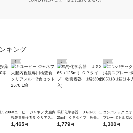
ンキング
4
5
6
 200
キユーピー ジャネフ 大腸内
馬野化学容器 ＵＧ3-66（1
コンバテック ニ
視鏡専用検査食 クリアスル
25ml）ＣＰタイプ 軟膏容
プレー ボトル 0501
ー3食セット 2578 1箱
器 1袋(30個入)
本入)
1,465
1,779
1,300
円
円
円