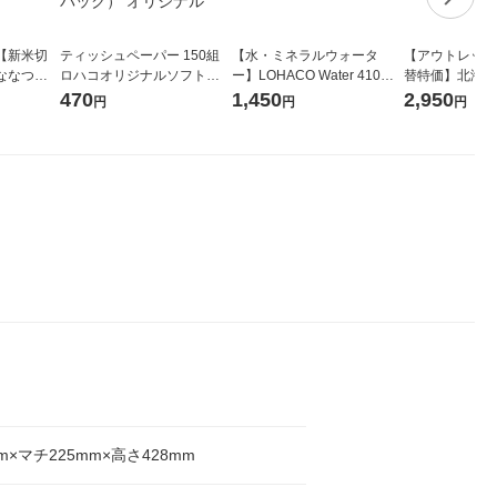
【新米切
ティッシュペーパー 150組
【水・ミネラルウォータ
【アウトレット
ななつぼ
ロハコオリジナルソフトパ
ー】LOHACO Water 410ml
替特価】北海道
袋 令和7年産
ックティッシュ フィオナ オ
1箱（20本入）ラベルレス
し 精白米 5kg
470
1,450
2,950
円
円
円
ジナル
リジナル 1セット（10個：
（イチオシ） オリジナル
米 木徳神糧 オ
5個入×2パック） オリジナ
ル
m×マチ225mm×高さ428mm