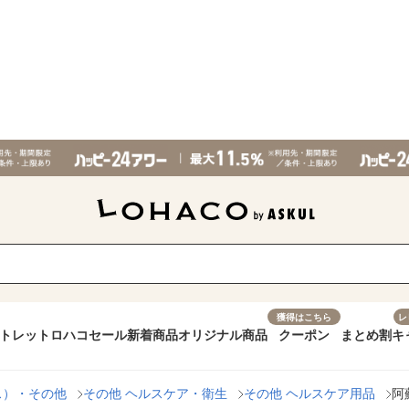
獲得はこちら
レ
トレット
ロハコセール
新着商品
オリジナル商品
クーポン
まとめ割
キ
ス）・その他
その他 ヘルスケア・衛生
その他 ヘルスケア用品
阿