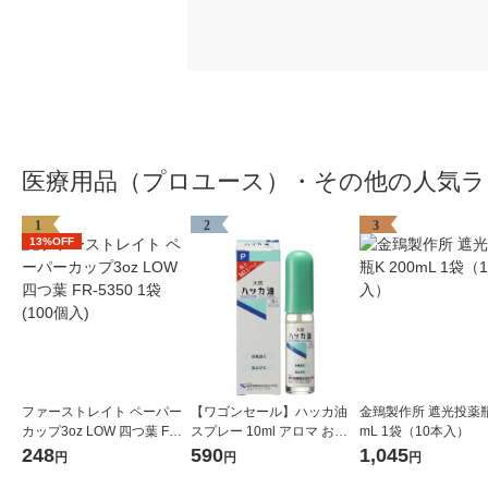
医療用品（プロユース）・その他の人気ラ
1
2
3
13%OFF
ファーストレイト ペーパー
【ワゴンセール】ハッカ油
金鵄製作所 遮光投薬瓶K
カップ3oz LOW 四つ葉 FR-5
スプレー 10ml アロマ お風
mL 1袋（10本入）
350 1袋(100個入)
呂 虫よけ マスク 食品添加物
248
590
1,045
円
円
円
健栄製薬