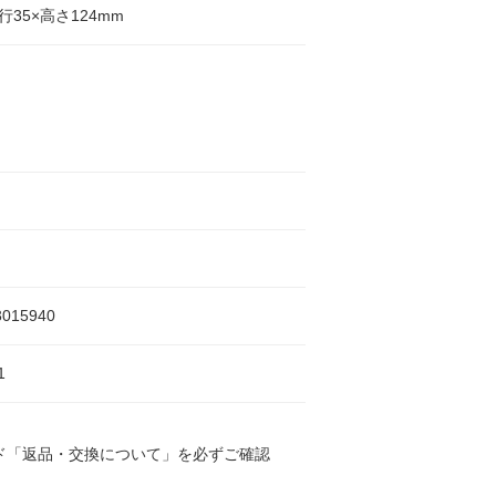
行35×高さ124mm
し
3015940
1
ド「返品・交換について」を必ずご確認