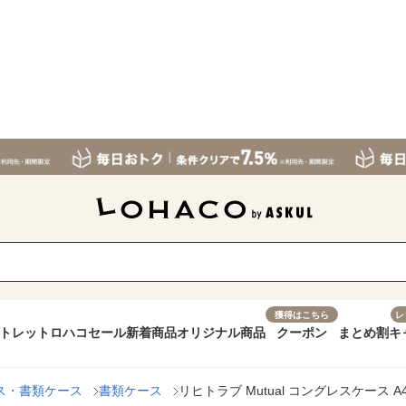
獲得はこちら
レ
トレット
ロハコセール
新着商品
オリジナル商品
クーポン
まとめ割
キ
ス・書類ケース
書類ケース
リヒトラブ Mutual コングレスケース A4