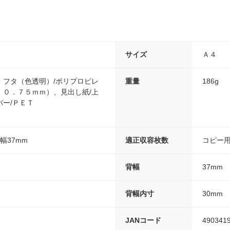
サイズ
Ａ４
・フタ（色透明）/ポリプロピレ
重量
186g
：０．７５ｍｍ）、見出し紙/上
ー/ＰＥＴ
背幅37mm
適正収容枚数
コピー
背幅
37mm
背幅内寸
30mm
JANコード
490341