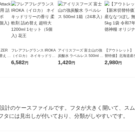
 ZER
フレアフレグランス IROKA
アイリスフーズ 富士山の強
【アウトレット】
替え メ
（イロカ） ネイキッドリリ
炭酸水 ラベルレス 500ml 1
替特価】北海道産
セット
ーの香り 柔軟剤 詰め替え 超
箱（24本入）
し 無洗米 5kg 1
6,582
1,420
2,980
円
円
円
王
特大 1200ml 1セット（5個
米 木徳神糧 オリ
入) 花王
ズ設計のケースファイルです。フタが大きく開いて、ス
フタには見出しが付いており、分類がしやすいです。