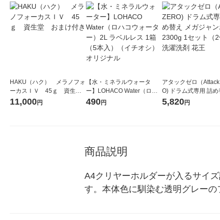
HAKU（ハク） メラノフォ
【水・ミネラルウォータ
アタックゼロ（Attack
ーカスＩＶ 45ｇ 資生
ー】LOHACO Water（ロハ
O) ドラム式専用 詰め
堂 おまけ付き
コウォーター）2L ラベルレ
ガジャンボ 2300g 1
11,000
490
5,820
円
円
円
ス 1箱（5本入）（イチオ
（2個入) 洗濯洗剤 花
シ） オリジナル
商品説明
A4クリヤーホルダーが入るサイ
す。本体色に馴染む透明グレーの