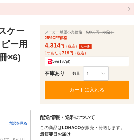
レスケー
メーカー希望小売価格：
5,808円（税込）
25%OFF価格
コピー用
4,314
円
（税込）
セール
719
1つあたり
円
（税込）
冊×6)
5
%
(197pt)
在庫あり
1
数量
カートに入れる
配送情報・送料について
内訳を見る
この商品は
LOHACO
が販売・発送します。
最短翌日お届け
されます。表示より