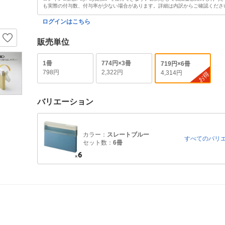
も実際の付与数、付与率が少ない場合があります。詳細は内訳からご確認くださ
ログインはこちら
販売単位
1冊
774円×3冊
719円×6冊
798円
2,322円
4,314円
お得
バリエーション
カラー：
スレートブルー
すべてのバリ
セット数：
6冊