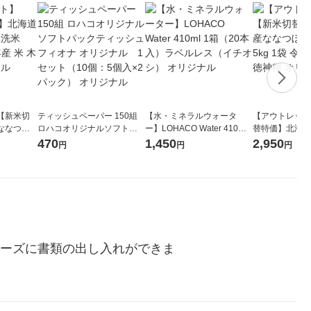
【新米切
ティッシュペーパー 150組
【水・ミネラルウォータ
【アウトレット
ななつぼ
ロハコオリジナルソフトパ
ー】LOHACO Water 410ml
替特価】北海道
袋 令和7年産
ックティッシュ フィオナ オ
1箱（20本入）ラベルレス
し 精白米 5kg
470
1,450
2,950
円
円
円
ジナル
リジナル 1セット（10個：
（イチオシ） オリジナル
米 木徳神糧 オ
5個入×2パック） オリジナ
ル
ムーズに書類の出し入れができま