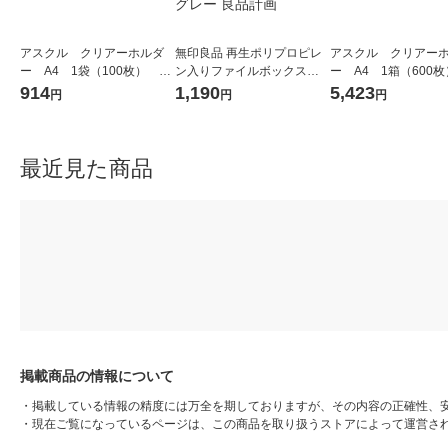
アスクル クリアーホルダ
無印良品 再生ポリプロピレ
アスクル クリアー
ー A4 1袋（100枚） ス
ン入りファイルボックスス
ー A4 1箱（600
タンダード ファイル（イ
タンダード Ａ４用 約幅２５
タンダード ファイ
914
1,190
5,423
円
円
円
チオシ） オリジナル
×奥行３２×高さ２４ｃｍ ホ
チオシ） オリジナル
ワイトグレー 良品計画
最近見た商品
掲載商品の情報について
・
掲載している情報の精度には万全を期しておりますが、その内容の正確性、
・
現在ご覧になっているページは、この商品を取り扱うストアによって運営さ