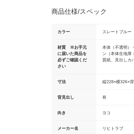
商品仕様/スペック
カラー
スレートブルー
材質 ※お手元
本体（不透明）
に届いた商品を
ン（本体生地厚
必ずご確認くだ
質紙、見出しカバ
さい
寸法
縦228×横326×
背見出し
有
向き
ヨコ
メーカー名
リヒトラブ