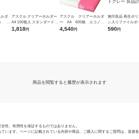
ホルダ
アスクル クリアーホルダー
アスクル クリアーホルダ
無印良品 再生ポ
枚） ス
A4 100枚入 スタンダード フ
ー A4 600枚 エコノミ
ン入りファイルボ
ル（イ
ァイル 1セット（100枚×2
ースリム ファイル オリジ
タンダード用キャ
1,818
4,540
590
円
円
円
袋）（イチオシ） オリジナ
ナル
つけられるフタ 
ル
用 ホワイトグレー
商品を閲覧すると履歴が表示されます
安全性、有用性を保証するものではありません。
れています。ページに記載されている内容や商品、ご購入に関するご質問は、直接各