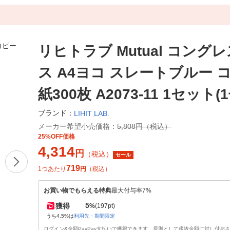
リヒトラブ Mutual コング
ス A4ヨコ スレートブルー 
紙300枚 A2073-11 1セット(1
ブランド：
LIHIT LAB.
メーカー希望小売価格：
5,808円（税込）
25%OFF価格
4,314
円
（税込）
セール
719
1つあたり
円
（税込）
お買い物でもらえる特典
最大付与率7%
5
獲得
%
(197pt)
うち4.5%は
利用先・期間限定
ログイン&全額PayPay支払いで獲得できます。原則として税抜金額に対し付与