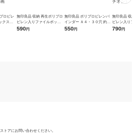
リプロピレ
無印良品 収納 再生ポリプロ
無印良品 ポリプロピレンバ
無印良品 収納
ックスス
ピレン入りファイルボック
インダー Ａ４・３０穴 約縦
ピレン入りファ
スターも
ス スタンダードタイプ ホワ
３１５×横２６５×背幅２７
ス スタンダー
590
550
790
円
円
円
幅２５ｃｍ
イトグレー 良品計画
ｍｍ 良品計画
ド ホワイトグ
 良品計画
（イチオシ）
ストアにお問い合わせください。