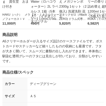
HAKU（ハク） メラ
【水・ミネラルウォー
アタックゼロ（Attack
フレアフレグラ
ノフォーカスＩＶ 4
ター】LOHACO Wate
ZERO) ドラム式専用
ROKA（イロ
5ｇ 資生堂 おまけ
11,000
r（ロハコウォータ
490
詰め替え メガジャン
5,820
イキッドリリ
6,582
円
円
円
円
付き
ー）2L ラベルレス 1
ボ 2300g 1セット（2
柔軟剤 詰め替
箱（5本入）（イチオ
個入) 洗濯洗剤 花王
大 1200ml 
商品説明
シ） オリジナル
（5個入) 花王
A5クリヤーホルダーが入るサイズ設計のケースファイルです。ポス
トカードやステッカーなど細々したものの収納にも最適です。フタ
が大きく開いて、スムーズに書類の出し入れができます。本体色に
馴染む透明グレーのフタには見出しが付いており、分類がしやすい
です。
商品仕様/スペック
カラー
ディープグリーン
サイズ
Ａ５