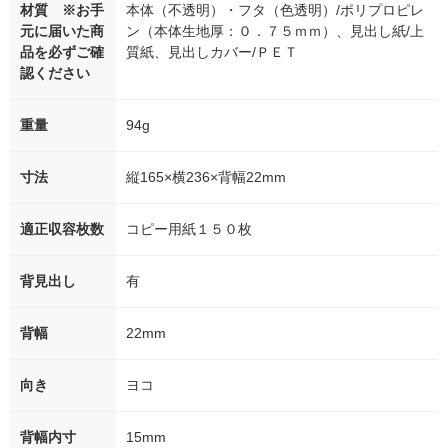
材質 ※お手
本体（不透明）・フタ（色透明）/ポリプロピレ
元に届いた商
ン（本体生地厚：０．７５ｍｍ）、見出し紙/上
品を必ずご確
質紙、見出しカバー/ＰＥＴ
認ください
重量
94g
寸法
縦165×横236×背幅22mm
適正収容枚数
コピー用紙１５０枚
背見出し
有
背幅
22mm
向き
ヨコ
背幅内寸
15mm