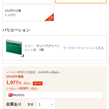
612円×10冊
6,120円
お得
バリエーション
カラー：
ディープグリーン
すべてのバリエーションを見る
セット数：
3冊
メーカー希望小売価格：
2,475円（税込）
20%OFF価格
1,977
円
（税込）
セール
659
1つあたり
円
（税込）
5
%
(88pt)
在庫あり
1
数量