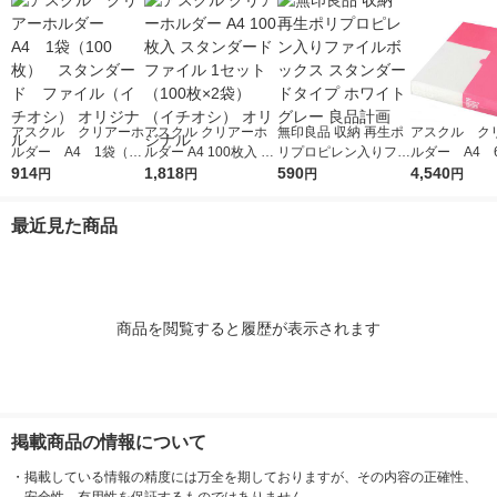
アスクル クリアーホ
アスクル クリアーホ
無印良品 収納 再生ポ
アスクル ク
ルダー A4 1袋（10
ルダー A4 100枚入 ス
リプロピレン入りファ
ルダー A4 
0枚） スタンダー
914
タンダード ファイル
1,818
イルボックス スタン
590
エコノミース
4,540
円
円
円
円
ド ファイル（イチオ
1セット（100枚×2
ダードタイプ ホワイ
ァイル オ
シ） オリジナル
袋）（イチオシ） オ
トグレー 良品計画
最近見た商品
リジナル
商品を閲覧すると履歴が表示されます
掲載商品の情報について
・
掲載している情報の精度には万全を期しておりますが、その内容の正確性、