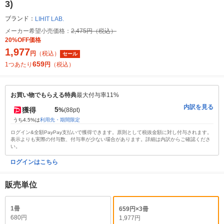
3)
ブランド：
LIHIT LAB.
メーカー希望小売価格：
2,475円（税込）
20%OFF価格
1,977
円
（税込）
セール
659
1つあたり
円
（税込）
お買い物でもらえる特典
最大付与率11%
内訳を見る
5
獲得
%
(88pt)
うち4.5%は
利用先・期間限定
ログイン&全額PayPay支払いで獲得できます。原則として税抜金額に対し付与されます。
表示よりも実際の付与数、付与率が少ない場合があります。詳細は内訳からご確認くださ
い。
ログインはこちら
販売単位
1冊
659円×3冊
680円
1,977円