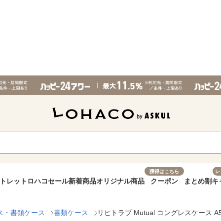
獲得はこちら
レ
トレット
ロハコセール
新着商品
オリジナル商品
クーポン
まとめ割
キ
ス・書類ケース
書類ケース
リヒトラブ Mutual コングレスケース A