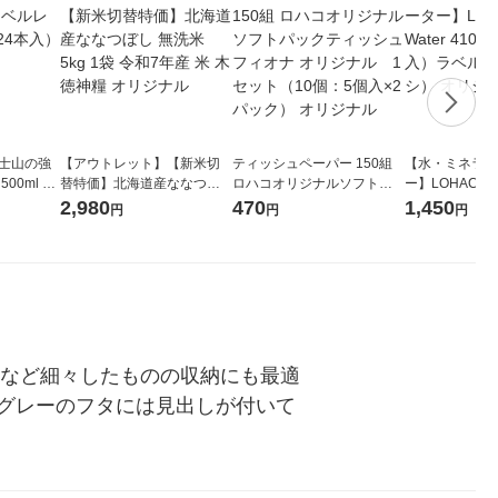
富士山の強
【アウトレット】【新米切
ティッシュペーパー 150組
【水・ミネラル
00ml 1
替特価】北海道産ななつぼ
ロハコオリジナルソフトパ
ー】LOHACO Wa
し 無洗米 5kg 1袋 令和7年産
ックティッシュ フィオナ オ
1箱（20本入
2,980
470
1,450
円
円
円
米 木徳神糧 オリジナル
リジナル 1セット（10個：
（イチオシ） 
5個入×2パック） オリジナ
ル
ーなど細々したものの収納にも最適
グレーのフタには見出しが付いて