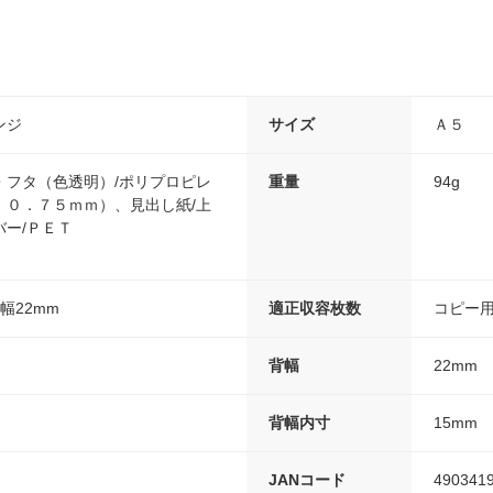
ンジ
サイズ
Ａ５
・フタ（色透明）/ポリプロピレ
重量
94g
：０．７５ｍｍ）、見出し紙/上
ー/ＰＥＴ
背幅22mm
適正収容枚数
コピー
背幅
22mm
背幅内寸
15mm
JANコード
490341