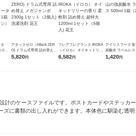
ータ
アタックゼロ（Attack ZER
フレアフレグランス IROKA
アイリスフーズ 
r（ロハ
O) ドラム式専用 詰め替え メ
（イロカ） ネイキッドリリ
炭酸水 ラベルレス 5
ベルレ
ガジャンボ 2300g 1セット
ーの香り 柔軟剤 詰め替え 超
箱（24本入）
5,820
6,582
1,420
円
円
円
チオ
（2個入) 洗濯洗剤 花王
特大 1200ml 1セット（5個
入) 花王
ズ設計のケースファイルです。ポストカードやステッカ
ーズに書類の出し入れができます。本体色に馴染む透明