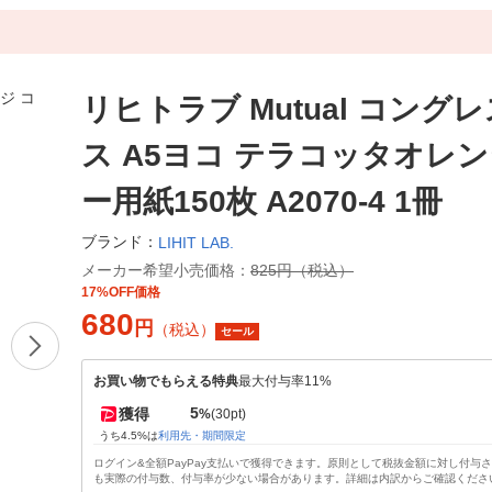
リヒトラブ Mutual コング
ス A5ヨコ テラコッタオレン
ー用紙150枚 A2070-4 1冊
ブランド：
LIHIT LAB.
メーカー希望小売価格：
825円（税込）
17%OFF価格
680
円
（税込）
セール
お買い物でもらえる特典
最大付与率11%
5
獲得
%
(30pt)
うち4.5%は
利用先・期間限定
ログイン&全額PayPay支払いで獲得できます。原則として税抜金額に対し付与
も実際の付与数、付与率が少ない場合があります。詳細は内訳からご確認くださ