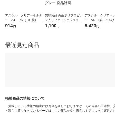
アスクル クリアーホルダ
無印良品 再生ポリプロピレ
アスクル クリアー
ー A4 1袋（100枚） ス
ン入りファイルボックスス
ー A4 1箱（600
タンダード ファイル（イ
タンダード Ａ４用 約幅２５
タンダード ファイ
914
1,190
5,423
円
円
円
チオシ） オリジナル
×奥行３２×高さ２４ｃｍ ホ
チオシ） オリジナル
ワイトグレー 良品計画
最近見た商品
掲載商品の情報について
・
掲載している情報の精度には万全を期しておりますが、その内容の正確性、
・
現在ご覧になっているページは、この商品を取り扱うストアによって運営さ