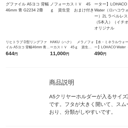
リヒトラブ D型リングファ
HAKU（ハク） メラノフォ
【水・ミネラルウォ
イル A5ヨコ 背幅46mm 青 G
ーカスＩＶ 45ｇ 資生
ー】LOHACO Wate
2234 2冊
堂 おまけ付き
コウォーター）2L ラ
644
11,000
490
円
円
円
ス 1箱（5本入）（イ
シ） オリジナル
商品説明
A5クリヤーホルダーが入るサイ
です。フタが大きく開いて、スム
おり、分類がしやすいです。