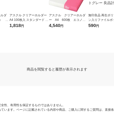
ホルダ
アスクル クリアーホルダー
アスクル クリアーホルダ
無印良品 再生ポ
枚） ス
A4 100枚入 スタンダード フ
ー A4 600枚 エコノミ
ン入りファイルボ
ル（イ
ァイル 1セット（100枚×2
ースリム ファイル オリジ
タンダード用キャ
1,818
4,540
590
円
円
円
袋）（イチオシ） オリジナ
ナル
つけられるフタ 
ル
用 ホワイトグレー
商品を閲覧すると履歴が表示されます
安全性、有用性を保証するものではありません。
れています。ページに記載されている内容や商品、ご購入に関するご質問は、直接各