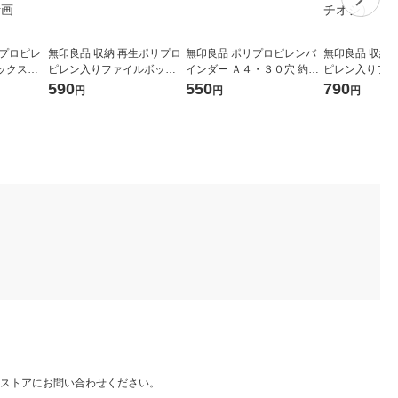
リプロピレ
無印良品 収納 再生ポリプロ
無印良品 ポリプロピレンバ
無印良品 収納
ックスス
ピレン入りファイルボック
インダー Ａ４・３０穴 約縦
ピレン入りファ
スターも
ス スタンダードタイプ ホワ
３１５×横２６５×背幅２７
ス スタンダー
590
550
790
円
円
円
幅２５ｃｍ
イトグレー 良品計画
ｍｍ 良品計画
ド ホワイトグ
 良品計画
（イチオシ）
ストアにお問い合わせください。