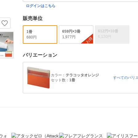
ログインはこちら
販売単位
612円×10冊
659円×3冊
1冊
6,120円
1,977円
680円
お得
バリエーション
カラー：
テラコッタオレンジ
すべてのバリ
セット数：
1冊