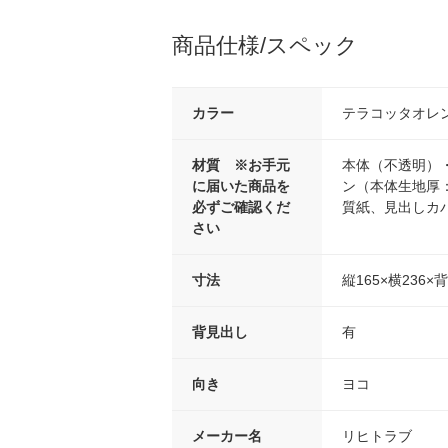
商品仕様/スペック
カラー
テラコッタオレ
材質 ※お手元
本体（不透明）
に届いた商品を
ン（本体生地厚
必ずご確認くだ
質紙、見出しカバ
さい
寸法
縦165×横236×
背見出し
有
向き
ヨコ
メーカー名
リヒトラブ