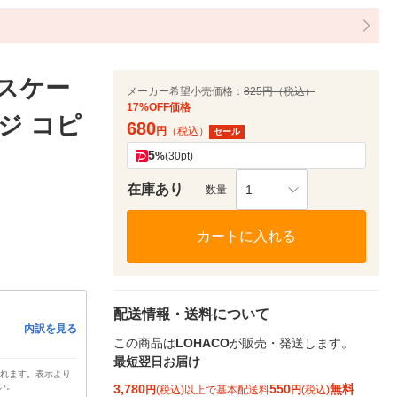
レスケー
メーカー希望小売価格：
825円（税込）
17%OFF価格
ジ コピ
680
円
（税込）
セール
5
%
(30pt)
在庫あり
1
数量
カートに入れる
配送情報・送料について
内訳を見る
この商品は
LOHACO
が販売・発送します。
最短翌日お届け
されます。表示より
い。
3,780
550
無料
円
(税込)以上で基本配送料
円
(税込)