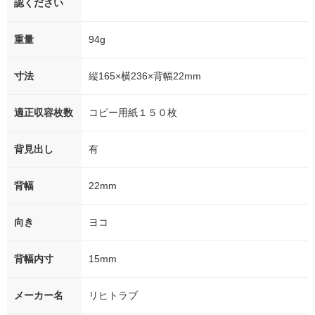
認ください
重量
94g
寸法
縦165×横236×背幅22mm
適正収容枚数
コピー用紙１５０枚
背見出し
有
背幅
22mm
向き
ヨコ
背幅内寸
15mm
メーカー名
リヒトラブ