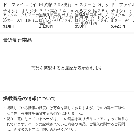
アスクル クリアーホ
無印良品 再生ポリプ
無印良品 再生ポリプ
アスクル ク
ルダー A4 1袋（10
ロピレン入りファイル
ロピレン入りファイル
ルダー A4 
0枚） スタンダー
914
ボックススタンダード
1,190
ボックススタンダード
590
0枚） スタ
5,423
円
円
円
円
ド ファイル（イチオ
Ａ４用 約幅２５×奥行
用キャスターもつけら
ド ファイル
シ） オリジナル
３２×高さ２４ｃｍ ホ
れるフタ 幅２５ｃｍ
シ） オリジナ
最近見た商品
ワイトグレー 良品計
用 ホワイトグレー 良
画
品計画
商品を閲覧すると履歴が表示されます
掲載商品の情報について
・
掲載している情報の精度には万全を期しておりますが、その内容の正確性、
安全性、有用性を保証するものではありません。
・
現在ご覧になっているページは、この商品を取り扱うストアによって運営さ
れています。ページに記載されている内容や商品、ご購入に関するご質問
は、直接各ストアにお問い合わせください。