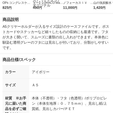
OPs コングレスケー
ター】LOHACO Wate
ノフォーカスＩＶ 4
山の強炭酸水 
ス A5024-1 1冊
825
r（ロハコウォータ
490
5ｇ 資生堂 おまけ
11,000
レス 500ml 1
1,420
円
円
円
円
ー）2L ラベルレス 1
付き
本入）
箱（5本入）（イチオ
商品説明
シ） オリジナル
A5クリヤーホルダーが入るサイズ設計のケースファイルです。ポス
トカードやステッカーなど細々したものの収納にも最適です。フタ
が大きく開いて、スムーズに書類の出し入れができます。本体色に
馴染む透明グレーのフタには見出しが付いており、分類がしやすい
です。
商品仕様/スペック
カラー
アイボリー
サイズ
Ａ５
材質 ※お手
本体（不透明）・フタ（色透明）/ポリプロピレ
元に届いた商
ン（本体生地厚：０．７５ｍｍ）、見出し紙/上
品を必ずご確
質紙、見出しカバー/ＰＥＴ