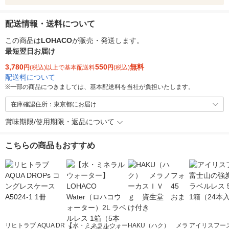
配送情報・送料について
この商品は
LOHACO
が販売・発送します。
最短翌日お届け
3,780
550
無料
円
(税込)以上で基本配送料
円
(税込)
配送料について
※
一部の商品につきましては、基本配送料を当社が負担いたします。
在庫確認住所：東京都にお届け
賞味期限/使用期限・返品について
こちらの商品もおすすめ
リヒトラブ AQUA DR
【水・ミネラルウォー
HAKU（ハク） メラ
アイリスフーズ