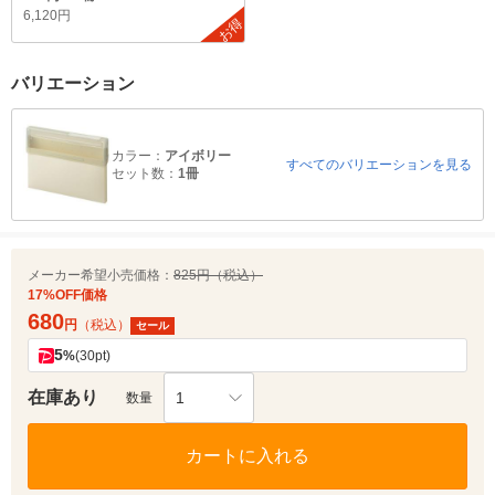
6,120円
お得
バリエーション
カラー：
アイボリー
すべてのバリエーションを見る
セット数：
1冊
メーカー希望小売価格：
825円（税込）
17%OFF価格
680
円
（税込）
セール
5
%
(30pt)
在庫あり
1
数量
カートに入れる