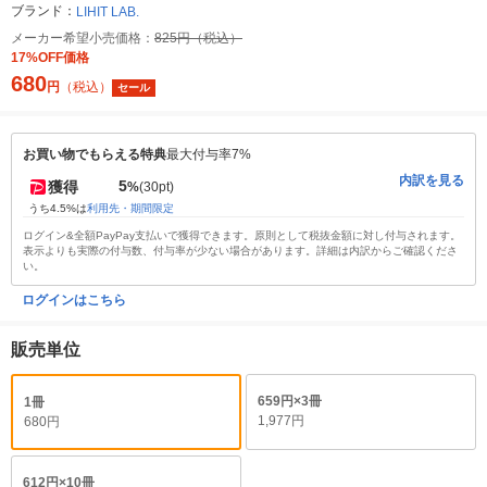
ブランド：
LIHIT LAB.
メーカー希望小売価格：
825円（税込）
17%OFF価格
680
円
（税込）
セール
お買い物でもらえる特典
最大付与率7%
内訳を見る
5
獲得
%
(30pt)
うち4.5%は
利用先・期間限定
ログイン&全額PayPay支払いで獲得できます。原則として税抜金額に対し付与されます。
表示よりも実際の付与数、付与率が少ない場合があります。詳細は内訳からご確認くださ
い。
ログインはこちら
販売単位
659円×3冊
1冊
1,977円
680円
612円×10冊