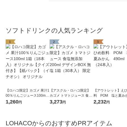
ソフトドリンクの人気ランキング
1
2
3
【ロハコ限定】カゴメ 果汁1
【アスクル・ロハコ限定】
【アウトレット】え
00％りんごジュース100ml 1
カゴメ トマトジュース 食塩
料 POM 塩と夏み
箱（18本入）オリジナル
無添加 200ml デザインBOX
90ml 1箱（24本入
1,260
3,273
2,232
円
円
円
【クイズ付き】【紙パッ
無塩 1箱（30本入） 限定
ク】（イチオシ） オリジナ
ル
LOHACOからのおすすめPRアイテム