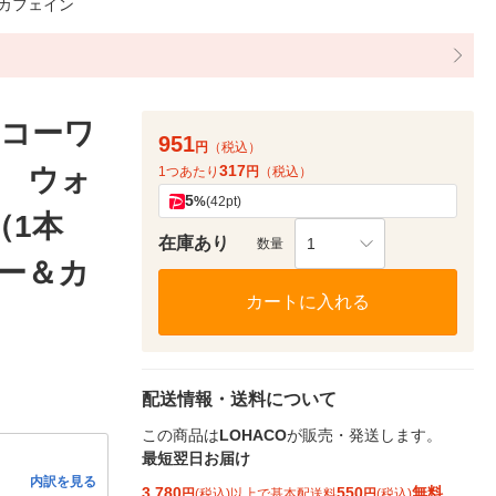
＆カフェイン
コーワ
951
円
（税込）
317
 ウォ
1つあたり
円
（税込）
5
%
(42pt)
（1本
在庫あり
1
数量
ガー＆カ
カートに入れる
配送情報・送料について
この商品は
LOHACO
が販売・発送します。
最短翌日お届け
内訳を見る
3,780
550
無料
円
(税込)以上で基本配送料
円
(税込)