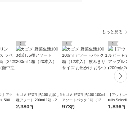
もっと見る
7
8
9
ク】アク
カゴメ 野菜生活100 お試し5
カゴメ 野菜生活100 100ml
【アウトレット
 500ml
種アソート 200ml 1箱（20
アソートパック 1箱（12本
ruits Selecti
凍兼用)
本入）
入） 飲みきりサイズ お出か
52 1箱(200ml
2,380
973
1,836
円
円
円
け おやつ