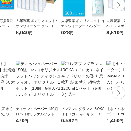
期応援飲料
大塚製薬 ポカリスエットイ
大塚製薬 ポカリスエット イ
大塚製薬 ポカ
ター レモ
オンウォーター ラベルレス
オンウォーター パウダー ス
ベルレスボトル 5
） 500m
ボトル 500ml 1セット（48
ティックタイプ 500ml用 1箱
ト（48本）
8,040
628
8,810
円
円
円
食品
本）
（7本入）
【新米切
ティッシュペーパー 150組
フレアフレグランス IROKA
【水・ミネラル
ななつぼ
ロハコオリジナルソフトパ
（イロカ） ネイキッドリリ
ー】LOHACO Wa
袋 令和7年産
ックティッシュ フィオナ オ
ーの香り 柔軟剤 詰め替え 超
1箱（20本入
470
6,582
1,450
円
円
円
ジナル
リジナル 1セット（10個：
特大 1200ml 1セット（5個
（イチオシ） 
5個入×2パック） オリジナ
入) 花王