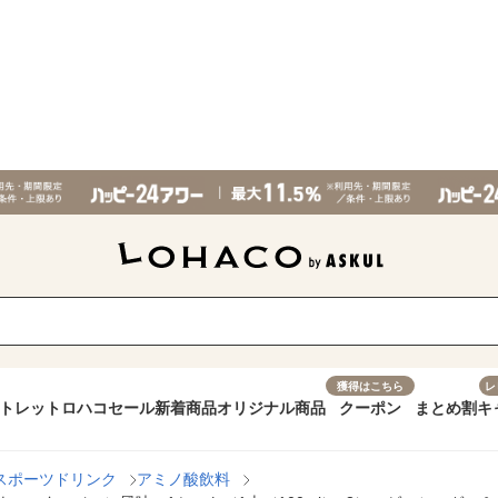
獲得はこちら
レ
トレット
ロハコセール
新着商品
オリジナル商品
クーポン
まとめ割
キ
スポーツドリンク
アミノ酸飲料