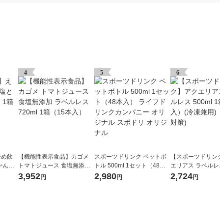
4
5
6
ひめ飲
【機能性表示食品】カゴメ
スポーツドリンク ペットボ
【スポーツドリン
かん 4
トマトジュース 食塩無添加
トル 500ml 1セット（48本
エリアス ラベルレス
）
ラベルレス 720ml 1箱（15
入） ライフドリンクカンパ
1箱（24本入）(冷
3,952
2,980
2,724
円
円
円
本入）
ニー オリジナル スポドリ オ
（熱中症対策)
リジナル