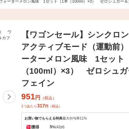
ォーターメロン風味 1セット（1本（100ml）×3） ゼロシュガー
【ワゴンセール】シンクロン
アクティブモード（運動前）
ーターメロン風味 1セット
（100ml）×3） ゼロシュ
フェイン
951
円
（税込）
317
1つあたり
円
（税込）
お買い物でもらえる特典
最大付与率11%
5
獲得
%
(42pt)