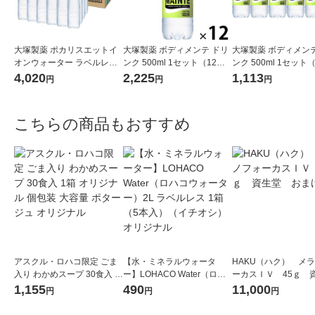
大塚製薬 ポカリスエットイ
大塚製薬 ボディメンテ ドリ
大塚製薬 ボディメンテ
オンウォーター ラベルレス
ンク 500ml 1セット（12
ンク 500ml 1セット
ボトル 500ml 1箱（24本
本）
4,020
2,225
1,113
円
円
円
入）
こちらの商品もおすすめ
アスクル・ロハコ限定 ごま
【水・ミネラルウォータ
HAKU（ハク） メ
入り わかめスープ 30食入 1
ー】LOHACO Water（ロハ
ーカスＩＶ 45ｇ 
箱 オリジナル 個包装 大容量
コウォーター）2L ラベルレ
堂 おまけ付き
1,155
490
11,000
円
円
円
ポタージュ オリジナル
ス 1箱（5本入）（イチオ
シ） オリジナル