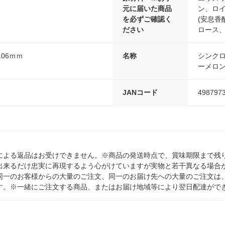
元に届いた商品
ン、ロ
を必ずご確認く
(安息香
ださい
ロース、
106ｍｍ
名称
シンク
ーメロ
JANコード
498797
による返品はお受けできません。※商品の発送時点で、賞味期限まで残り
出来るだけ忠実に再現するよう心がけていますが実物と若干異なる場合
同一のお客様からの大量のご注文、同一のお届け先への大量のご注文は
す。※一緒にご注文する商品、またはお届け地域等により翌日配達がで