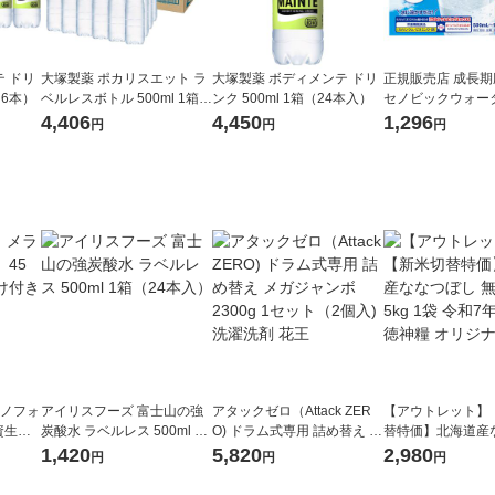
 ドリ
大塚製薬 ポカリスエット ラ
大塚製薬 ボディメンテ ドリ
正規販売店 成長
（6本）
ベルレスボトル 500ml 1箱
ンク 500ml 1箱（24本入）
セノビックウォー
（24本入）
ン風味 1箱（8袋入
4,406
4,450
1,296
円
円
円
l〜1L用 栄養機能
ラノフォ
アイリスフーズ 富士山の強
アタックゼロ（Attack ZER
【アウトレット】
資生
炭酸水 ラベルレス 500ml 1
O) ドラム式専用 詰め替え メ
替特価】北海道産
箱（24本入）
ガジャンボ 2300g 1セット
し 無洗米 5kg 1
1,420
5,820
2,980
円
円
円
（2個入) 洗濯洗剤 花王
米 木徳神糧 オリ