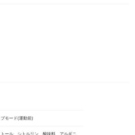
ル
ブモード(運動前)
リトール、シトルリン、酸味料、アルギニ