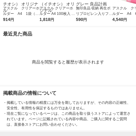
アスクル クリアーホ
アスクル クリアーホ
無印良品 収納 再生ポ
アスクル ク
ルダー A4 1袋（10
ルダー A4 100枚入 ス
リプロピレン入りファ
ルダー A4 
0枚） スタンダー
914
タンダード ファイル
1,818
イルボックス スタン
590
エコノミース
4,540
円
円
円
円
ド ファイル（イチオ
1セット（100枚×2
ダードタイプ ホワイ
ァイル オ
シ） オリジナル
袋）（イチオシ） オ
トグレー 良品計画
最近見た商品
リジナル
商品を閲覧すると履歴が表示されます
掲載商品の情報について
・
掲載している情報の精度には万全を期しておりますが、その内容の正確性、
安全性、有用性を保証するものではありません。
・
現在ご覧になっているページは、この商品を取り扱うストアによって運営さ
れています。ページに記載されている内容や商品、ご購入に関するご質問
は、直接各ストアにお問い合わせください。