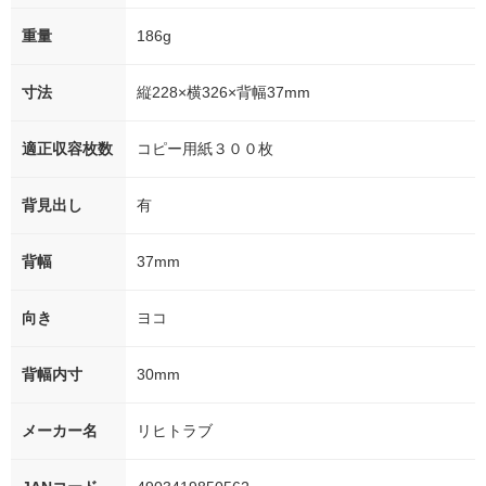
重量
186g
寸法
縦228×横326×背幅37mm
適正収容枚数
コピー用紙３００枚
背見出し
有
背幅
37mm
向き
ヨコ
背幅内寸
30mm
メーカー名
リヒトラブ