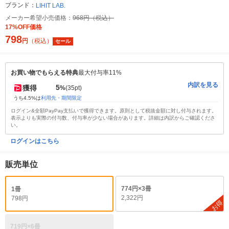
ブランド：
LIHIT LAB.
メーカー希望小売価格：
968円（税込）
17%OFF価格
798
円
（税込）
セール
お買い物でもらえる特典
最大付与率11%
内訳を見る
5
獲得
%
(35pt)
うち4.5%は
利用先・期間限定
ログイン&全額PayPay支払いで獲得できます。原則として税抜金額に対し付与されます。
表示よりも実際の付与数、付与率が少ない場合があります。詳細は内訳からご確認くださ
い。
ログインはこちら
販売単位
774円×3冊
1冊
2,322円
798円
お得
719円×6冊