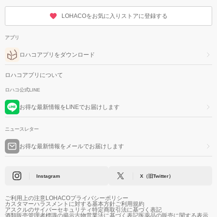
LOHACOをお気に入りストアに登録する
アプリ
ロハコアプリをダウンロード
ロハコアプリについて
ロハコ公式LINE
お得な最新情報をLINEでお届けします
ニュースレター
お得な最新情報をメールでお届けします
Instagram
X（旧Twitter）
ご利用上の注意
LOHACOプライバシーポリシー
カスタマーハラスメントに対する基本方針
ご利用規約
アスクルのサイバーセキュリティ
特定商取引法に基づく表記
酒類販売管理者標識の掲示
古物営業法に基づく表記
医薬品の販売に関する表示