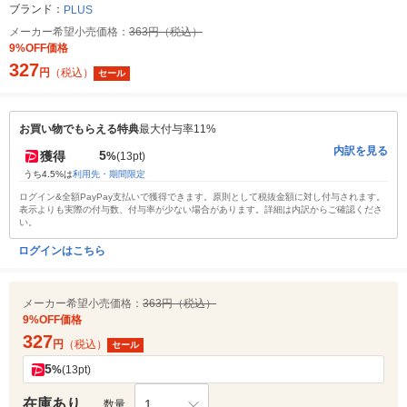
ブランド：
PLUS
メーカー希望小売価格：
363円（税込）
9%OFF価格
327
円
（税込）
セール
お買い物でもらえる特典
最大付与率11%
内訳を見る
5
獲得
%
(13pt)
うち4.5%は
利用先・期間限定
ログイン&全額PayPay支払いで獲得できます。原則として税抜金額に対し付与されます。
表示よりも実際の付与数、付与率が少ない場合があります。詳細は内訳からご確認くださ
い。
ログインはこちら
メーカー希望小売価格：
363円（税込）
9%OFF価格
327
円
（税込）
セール
5
%
(13pt)
在庫あり
1
数量