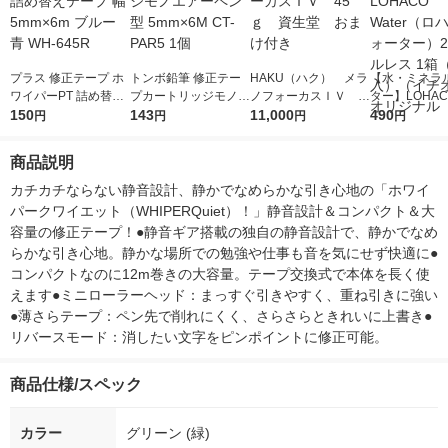
プラス 修正テープ ホ
トンボ鉛筆 修正テー
HAKU（ハク） メラ
【水・ミネラ
ワイパーPT 詰め替え
プカートリッジモノエ
ノフォーカスＩＶ 4
ター】LOHACO
テープ 幅5mm×6m ブ
150
アーペン型 5mm×6M
143
5ｇ 資生堂 おまけ
11,000
r（ロハコウォ
490
円
円
円
円
ルー 青 WH-645R
CT-PAR5 1個
付き
ー）2L ラベル
箱（5本入）
商品説明
シ） オリジナ
カチカチならない静音設計、静かでなめらかな引き心地の「ホワイ
パークワイエット（WHIPERQuiet）！」静音設計＆コンパクト＆大
容量の修正テープ！●静音ギア搭載の独自の静音設計で、静かでなめ
らかな引き心地。静かな場所での勉強や仕事も音を気にせず快適に●
コンパクトなのに12m巻きの大容量。テープ交換式で本体を長く使
えます●ミニローラーヘッド：まっすぐ引きやすく、重ね引きに強い
●薄さらテープ：ペン先で削れにくく、さらさらときれいに上書き●
リバースモード：消したい文字をピンポイントに修正可能。
商品仕様/スペック
カラー
グリーン (緑)