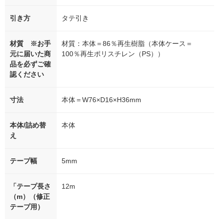
引き方
タテ引き
材質 ※お手
材質：本体＝86％再生樹脂（本体ケース＝
元に届いた商
100％再生ポリスチレン（PS））
品を必ずご確
認ください
寸法
本体＝W76×D16×H36mm
本体/詰め替
本体
え
テープ幅
5mm
「テープ長さ
12m
（m）（修正
テープ用）