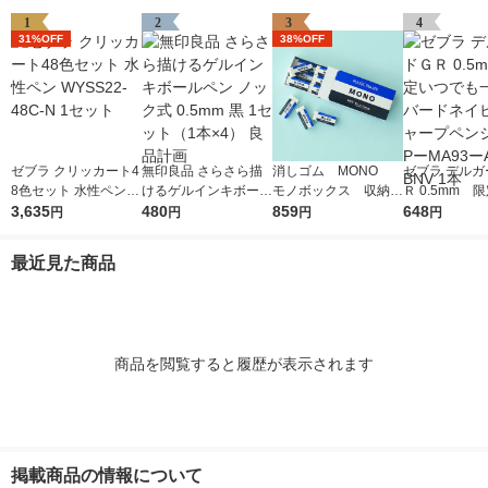
1
2
3
4
31%OFF
38%OFF
ゼブラ クリッカート4
無印良品 さらさら描
消しゴム MONO
ゼブラ デルガ
8色セット 水性ペン W
けるゲルインキボール
モノボックス 収納B
Ｒ 0.5mm 
YSS22-48C-N 1セッ
3,635
ペン ノック式 0.5mm
480
OX付 JHA-061 1個
859
でも一緒 バ
648
円
円
円
円
ト
黒 1セット（1本×4）
（小サイズ18個入）
ビー シャープ
良品計画
トンボ鉛筆
ル PーMA93
最近見た商品
ーBNV 1本
商品を閲覧すると履歴が表示されます
掲載商品の情報について