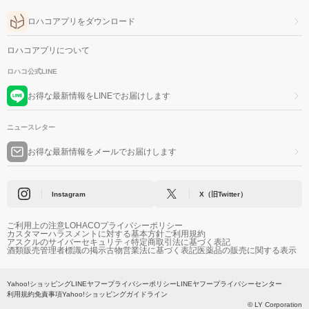
ロハコアプリをダウンロード
ロハコアプリについて
ロハコ公式LINE
お得な最新情報をLINEでお届けします
ニュースレター
お得な最新情報をメールでお届けします
Instagram
X（旧Twitter）
ご利用上の注意
LOHACOプライバシーポリシー
カスタマーハラスメントに対する基本方針
ご利用規約
アスクルのサイバーセキュリティ
特定商取引法に基づく表記
酒類販売管理者標識の掲示
古物営業法に基づく表記
医薬品の販売に関する表示
Yahoo!ショッピング
LINEヤフープライバシーポリシー
LINEヤフープライバシーセンター
利用規約
免責事項
Yahoo!ショッピングガイドライン
© LY Corporation