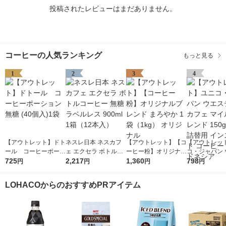
投稿されたレビューはまだありません。
コーヒーの人気ランキング
もっと見る
1
2
3
4
【アウトレット】ドト
ネスレ日本 ネスカフ
【アウトレット】【コ
【アウトレッ
ール コーヒーポーシ
ェ エクセラ ボトルコ
ーヒー粉】オリジナル
コ・ジャパン 
ョン 無糖 (40個入)1袋
725
ーヒー 無糖 ラベルレ
2,217
ブレンド まろやか 1
1,360
ティンカフェ 
798
円
円
円
円
ス 900ml 1箱（12本
袋（1kg） オリジナル
ドブレンド 15
入）
詰替用 インス
LOHACOからのおすすめPRアイテム
コーヒー イ
ア