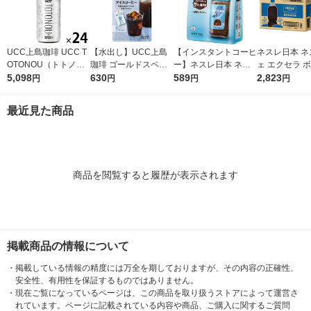
UCC上島珈琲 UCC T
【水出し】UCC上島
【インスタントコーヒ
ネスレ日本 ネ
OTONOU（トトノ
珈琲 ゴールドスペシ
ー】ネスレ日本 ネス
ェ エクセラ 
ウ） by BLACK無糖 5
5,098
ャル 水淹れアイスコ
630
カフェ アイスブレン
589
ーヒー 甘さひ
2,823
円
円
円
円
00ml 1箱（24本入）
ーヒー 1袋（4バッグ
ド 1袋（50g）
ラベルレス 900
入）
（12本入）
最近見た商品
商品を閲覧すると履歴が表示されます
掲載商品の情報について
・
掲載している情報の精度には万全を期しておりますが、その内容の正確性、
安全性、有用性を保証するものではありません。
・
現在ご覧になっているページは、この商品を取り扱うストアによって運営さ
れています。ページに記載されている内容や商品、ご購入に関するご質問