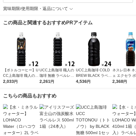
賞味期限/使用期限・返品について
この商品と関連するおすすめPRアイテム
【ボトルコーヒー】U
UCC上島珈琲 職人の
UCC上島珈琲 COLD
ネスレ日本 ネ
CC上島珈琲 職人の珈
珈琲 無糖 ラベルレス
BREW BLACK ラベル
ェ エクセラ 
琲 無糖 900ml 1箱（1
2,033
ボトル 900ml 1箱（1
2,261
レスボトル 500ml 1箱
4,536
ーヒー 900ml
2,368
円
円
円
円
2本入）
2本入）
（24本入）
控えめ 1箱（
こちらの商品もおすすめ