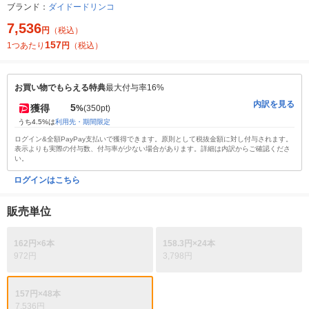
ブランド：
ダイドードリンコ
7,536
円
（税込）
157
1つあたり
円
（税込）
お買い物でもらえる特典
最大付与率16%
内訳を見る
5
獲得
%
(350pt)
うち4.5%は
利用先・期間限定
ログイン&全額PayPay支払いで獲得できます。原則として税抜金額に対し付与されます。
表示よりも実際の付与数、付与率が少ない場合があります。詳細は内訳からご確認くださ
い。
ログインはこちら
販売単位
162円×6本
158.3円×24本
972円
3,798円
157円×48本
7,536円