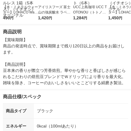
【水・ミネラルウォー
アイリスフーズ 富士
UCC上島珈琲 UCC T
【水・ミネラ
ター】LOHACO Wate
山の強炭酸水 ラベル
OTONOU（トトノ
ター】LOHACO
r（ロハコウォータ
490
レス 500ml 1箱（24
1,420
ウ） by BLACK無糖 5
1,284
r 410ml 1箱
1,450
円
円
円
円
ー）2L ラベルレス 1
本入）
00ml 1セット（6本）
入）ラベルレ
箱（5本入）（イチオ
オシ） オリジ
商品説明
シ） オリジナル
【賞味期限】

商品の発送時点で、賞味期限まで残り120日以上の商品をお届けし
ます。

【商品説明】

豆本来の香りが際立つ芳香焙煎。華やかな香りと香ばしさが感じら
れるこだわりの焙煎豆ブレンドでＷドリップにより香りを最大化。
雑味を除き、コーヒーのおいしさをいいとこどりする絹磨き製法。
商品仕様/スペック
商品タイプ
ブラック
エネルギー
0kcal（100mlあたり）