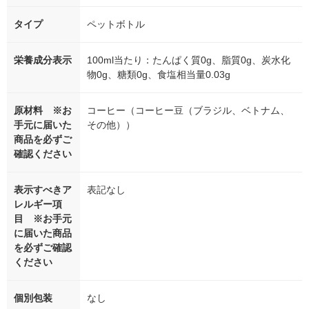
タイプ
ペットボトル
栄養成分表示
100ml当たり：たんぱく質0g、脂質0g、炭水化
物0g、糖類0g、食塩相当量0.03g
原材料 ※お
コーヒー（コーヒー豆（ブラジル、ベトナム、
手元に届いた
その他））
商品を必ずご
確認ください
表示すべきア
表記なし
レルギー項
目 ※お手元
に届いた商品
を必ずご確認
ください
個別包装
なし