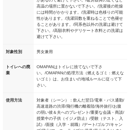
があるので避けて下さい。/暖房器具の近くなど
高温の場所に置かないで下さい。/洗濯後の乾燥
には時間がかかります。/洗濯時は色移りの可能
性があります。/洗濯回数を重ねることで色褪せ
ることがあります。/同系色以外の洗濯は避けて
下さい。/高額衣料やデリケート衣料との洗濯は
避けて下さい。
対象性別
男女兼用
トイレへの廃
OMAPANはトイレに捨てないで下さ
棄
い。/OMAPANの処理方法（燃えるゴミ：燃えな
いゴミ）は、お住まいの地域ルールに従って下
さい。
使用方法
対象者（シーン）：飲んだ翌日/電車・バス通勤/
高速道路の渋滞/飛行機の離着陸/海外旅行/お腹
の弱い彼＆夫へのプレゼント/重要な会議・商談/
授業中の子供（イジメ防止）/受験（テスト、入
試）/面接（入学・就職）/デート/ゴルフ/キャン