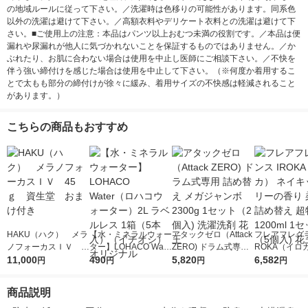
の地域ルールに従って下さい。／洗濯時は色移りの可能性があります。同系色
以外の洗濯は避けて下さい。／高額衣料やデリケート衣料との洗濯は避けて下
さい。■ご使用上の注意：本品はパンツ以上おむつ未満の役割です。／本品は便
漏れや尿漏れが他人に気づかれないことを保証するものではありません。／か
ぶれたり、お肌に合わない場合は使用を中止し医師にご相談下さい。／不快を
伴う強い締付けを感じた場合は使用を中止して下さい。（※何度か着用するこ
とで太もも部分の締付けが徐々に緩み、着用サイズの不快感は軽減されること
があります。）
こちらの商品もおすすめ
HAKU（ハク） メラ
【水・ミネラルウォー
アタックゼロ（Attack
フレアフレグラ
ノフォーカスＩＶ 4
ター】LOHACO Wate
ZERO) ドラム式専用
ROKA（イロ
5ｇ 資生堂 おまけ
11,000
r（ロハコウォータ
490
詰め替え メガジャン
5,820
イキッドリリ
6,582
円
円
円
円
付き
ー）2L ラベルレス 1
ボ 2300g 1セット（2
柔軟剤 詰め替
箱（5本入）（イチオ
個入) 洗濯洗剤 花王
大 1200ml 
商品説明
シ） オリジナル
（5個入) 花王