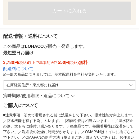
カートに入れる
配送情報・送料について
この商品は
LOHACO
が販売・発送します。
最短翌日お届け
3,780
550
無料
円
(税込)以上で基本配送料
円
(税込)
配送料について
※
一部の商品につきましては、基本配送料を当社が負担いたします。
在庫確認住所：東京都にお届け
賞味期限/使用期限・返品について
ご購入について
■注意事項：初めて着用される前に洗濯をして下さい。吸水性能が向上します。
／防水機能を有する為、ムレます。（梅雨や夏は相当ムレます。）／漏水防止
の為、太ももに締付け感があります。／衛生品です。毎回着用後は洗濯をして
下さい。／洗濯後の乾燥に時間がかかります。／OMAPANはトイレに捨てない
で下さい。／OMAPANの処理方法（燃えるごみ／燃えないごみ）は、お住まい