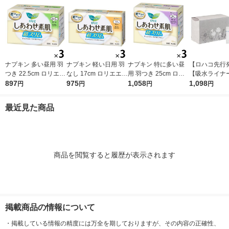
ナプキン 多い昼用 羽
ナプキン 軽い日用 羽
ナプキン 特に多い昼
【ロハコ先行
つき 22.5cm ロリエエ
なし 17cm ロリエエフ
用 羽つき 25cm ロリ
【吸水ライナー
フ しあわせ素肌 超ス
897
しあわせ素肌 超スリ
975
エエフ しあわせ素肌
1,058
イズ 10cc 17.
1,098
円
円
円
円
リム 1セット（20枚×
ム 1セット（32枚×3
超スリム 1セット（17
香料 さらさら
3個） 花王
個） 花王
枚×3個） 花王
セット(90枚入
最近見た商品
入×3パック) 
商品を閲覧すると履歴が表示されます
掲載商品の情報について
・
掲載している情報の精度には万全を期しておりますが、その内容の正確性、