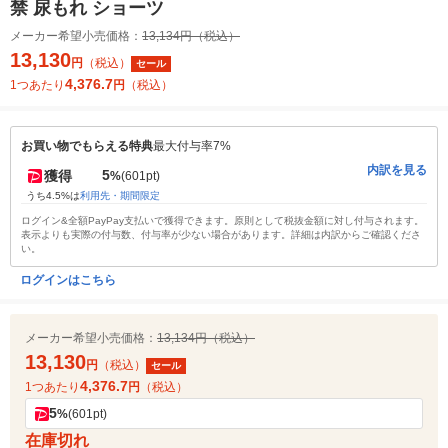
禁 尿もれ ショーツ
メーカー希望小売価格：
13,134円（税込）
13,130
円
（税込）
セール
4,376.7
1つあたり
円
（税込）
お買い物でもらえる特典
最大付与率7%
内訳を見る
5
獲得
%
(601pt)
うち4.5%は
利用先・期間限定
ログイン&全額PayPay支払いで獲得できます。原則として税抜金額に対し付与されます。
表示よりも実際の付与数、付与率が少ない場合があります。詳細は内訳からご確認くださ
い。
ログインはこちら
メーカー希望小売価格：
13,134円（税込）
13,130
円
（税込）
セール
4,376.7
1つあたり
円
（税込）
5
%
(601pt)
在庫切れ