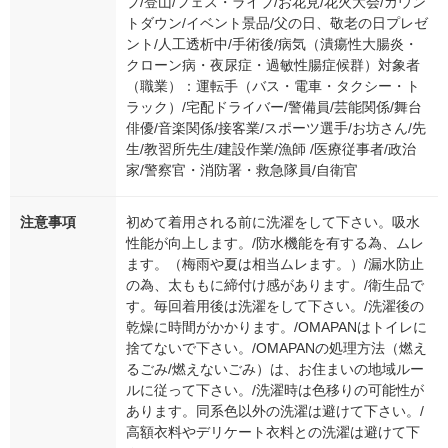
プ/登山/フェス・ライブ/お花見/花火大会/カウン
トダウン/イベント景品/父の日、敬老の日プレゼ
ント/人工透析中/手術後/病気（潰瘍性大腸炎・
クローン病・夜尿症・過敏性腸症候群）対象者
（職業）：運転手（バス・電車・タクシー・ト
ラック）/宅配ドライバー/警備員/芸能関係/舞台
俳優/音楽関係/接客業/スポーツ選手/お坊さん/先
生/教習所先生/建設作業/漁師 /医療従事者/政治
家/警察官・消防署・救急隊員/自衛官
注意事項
初めて着用される前に洗濯をして下さい。吸水
性能が向上します。/防水機能を有する為、ムレ
ます。（梅雨や夏は相当ムレます。）/漏水防止
の為、太ももに締付け感があります。/衛生品で
す。毎回着用後は洗濯をして下さい。/洗濯後の
乾燥に時間がかかります。/OMAPANはトイレに
捨てないで下さい。/OMAPANの処理方法（燃え
るごみ/燃えないごみ）は、お住まいの地域ルー
ルに従って下さい。/洗濯時は色移りの可能性が
あります。同系色以外の洗濯は避けて下さい。/
高額衣料やデリケート衣料との洗濯は避けて下