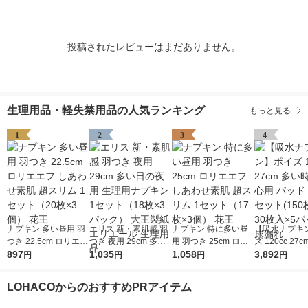
投稿されたレビューはまだありません。
生理用品・軽失禁用品の人気ランキング
もっと見る
1
2
3
4
ナプキン 多い昼用 羽
エリス 新・素肌感 羽
ナプキン 特に多い昼
【吸水ナプキ
つき 22.5cm ロリエエ
つき 夜用 29cm 多い
用 羽つき 25cm ロリ
ズ 120cc 27
フ しあわせ素肌 超ス
897
日の夜用 生理用ナプ
1,035
エエフ しあわせ素肌
1,058
も安心用 パッ
3,892
円
円
円
円
リム 1セット（20枚×
キン 1セット（18枚×
超スリム 1セット（17
1セット(150
3個） 花王
3パック） 大王製紙
枚×3個） 花王
枚入×5パック)
LOHACOからのおすすめPRアイテム
エリエール 生理用品