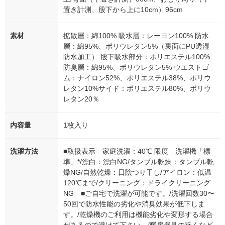
置き計測、股下から上に10cm）96cm
素材
拡散層：綿100% 吸水層：レーヨン100% 防水
層：綿95%、ポリウレタン5%（裏面にPU透湿
防水加工） 股下吸水部分：ポリエステル100%
防臭層：綿95%、ポリウレタン5% ウエストゴ
ム：ナイロン52%、ポリエステル38%、ポリウ
レタン10%サイド：ポリエステル80%、ポリウ
レタン20％
内容量
1枚入り
洗濯方法
■取扱表示 家庭洗濯：40℃ 限度 洗濯機「標
準」*/漂白：漂白NG/タンブル乾燥：タンブル乾
燥NG/自然乾燥：日陰つり干し/アイロン：低温
120℃まで/クリーニング：ドライクリーニング
NG ■ご自宅で洗濯が可能です。/洗濯回数30〜
50回で防水性能の劣化や消臭効果が低下しま
す。/乾燥機のご利用は機能劣化や変形する場合