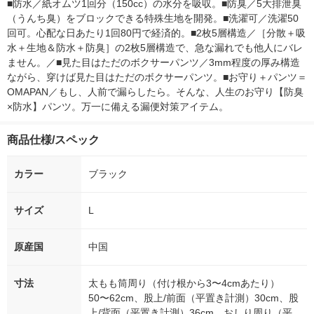
■防水／紙オムツ1回分（150cc）の水分を吸収。■防臭／5大排泄臭
（うんち臭）をブロックできる特殊生地を開発。■洗濯可／洗濯50
回可。心配な日あたり1回80円で経済的。■2枚5層構造／［分散＋吸
水＋生地＆防水＋防臭］の2枚5層構造で、急な漏れでも他人にバレ
ません。／■見た目はただのボクサーパンツ／3mm程度の厚み構造
ながら、穿けば見た目はただのボクサーパンツ。■お守り＋パンツ＝
OMAPAN／もし、人前で漏らしたら。そんな、人生のお守り【防臭
×防水】パンツ。万一に備える漏便対策アイテム。
商品仕様/スペック
カラー
ブラック
サイズ
L
原産国
中国
寸法
太もも筒周り（付け根から3〜4cmあたり）
50〜62cm、股上/前面（平置き計測）30cm、股
上/背面（平置き計測）36cm、おしり周り（平