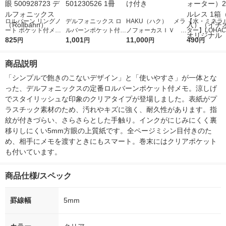
ロルバーン リングノ
デルフォニックス ロ
HAKU（ハク） メラ
【水・ミネラ
ート ポケット付メモ
ルバーンポケット付メ
ノフォーカスＩＶ 4
ター】LOHACO
クリア M クリアピン
825
モスコラL ベビーピン
1,001
5ｇ 資生堂 おまけ
11,000
r（ロハコウォ
490
円
円
円
円
ク 5mm方眼 5009287
ク 501230526 1冊
付き
ー）2L ラベル
23 デルフォニックス
箱（5本入）
商品説明
（Rollbahn）
シ） オリジナ
「シンプルで飽きのこないデザイン」と「使いやすさ」が一体とな
った、デルフォニックスの定番ロルバーンポケット付メモ。涼しげ
でスタイリッシュな印象のクリアタイプが登場しました。表紙がプ
ラスチック素材のため、汚れやキズに強く、耐久性があります。指
紋が付きづらい、さらさらとした手触り。インクがにじみにくく裏
移りしにくい5mm方眼の上質紙です。全ページミシン目付きのた
め、相手にメモを渡すときにもスマート。巻末にはクリアポケット
も付いています。
商品仕様/スペック
罫線幅
5mm