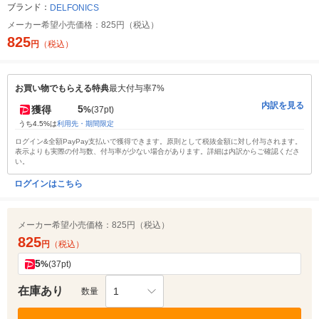
ブランド：
DELFONICS
メーカー希望小売価格：
825円（税込）
825
円
（税込）
お買い物でもらえる特典
最大付与率7%
内訳を見る
5
獲得
%
(37pt)
うち4.5%は
利用先・期間限定
ログイン&全額PayPay支払いで獲得できます。原則として税抜金額に対し付与されます。
表示よりも実際の付与数、付与率が少ない場合があります。詳細は内訳からご確認くださ
い。
ログインはこちら
メーカー希望小売価格：
825円（税込）
825
円
（税込）
5
%
(37pt)
在庫あり
1
数量