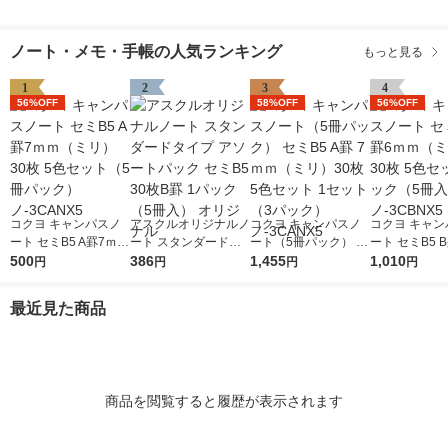
ノート・メモ・手帳の人気ランキング
もっと見る
1
2
3
4
56%OFF
58%OFF
56%OFF
コクヨ キャンパスノ
アスクルオリジナルノ
コクヨ キャンパスノ
コクヨ キャン
ート セミB5 A罫7ｍｍ
ート スタンダードタ
ート（5冊パック） セ
ート セミB5 
（ミリ） 30枚 5色セ
500
イプ アソートパック
386
ミB5 A罫 7ｍｍ（ミ
1,455
（ミリ） 30枚
1,010
円
円
円
円
ット（5冊パック）
セミB5 30枚B罫 1パ
リ）30枚 5色セット 1
ット2パック（
ノ-3CANX5
ック（5冊入） オリジ
セット（3パック）ノ-
2） ノ-3CBN
最近見た商品
ナル
3CANX5
商品を閲覧すると履歴が表示されます