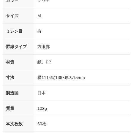
カラー
クリア
サイズ
M
ミシン目
有
罫線タイプ
方眼罫
材質
紙、PP
寸法
横111×縦138×厚み15mm
製造国
日本
質量
102g
本文枚数
60枚