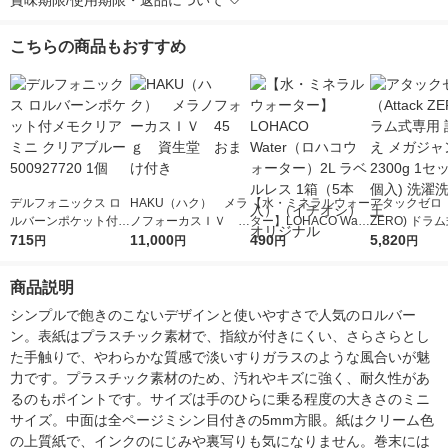
賞味期限/使用期限・返品について
こちらの商品もおすすめ
デルフォニックス ロ
HAKU（ハク） メラ
【水・ミネラルウォー
アタックゼロ（A
ルバーンポケット付メ
ノフォーカスＩＶ 4
ター】LOHACO Wate
ZERO) ドラ
モクリアミニ クリア
715
5ｇ 資生堂 おまけ
11,000
r（ロハコウォータ
490
詰め替え メガ
5,820
円
円
円
円
ブルー 500927720 1
付き
ー）2L ラベルレス 1
ボ 2300g 1
個
箱（5本入）（イチオ
個入) 洗濯洗剤
商品説明
シ） オリジナル
シンプルで飽きのこないデザインと使いやすさで人気のロルバー
ン。表紙はプラスチック素材で、指紋が付きにくい、さらさらとし
た手触りで、やわらかな質感で淡いすりガラスのような風合いが魅
力です。プラスチック素材のため、汚れやキズに強く、耐久性があ
るのもポイントです。サイズは手のひらに乗る程度の大きさのミニ
サイズ。中面は全ページミシン目付きの5mm方眼。紙はクリーム色
の上質紙で、インクのにじみや裏写りも気になりません。巻末には