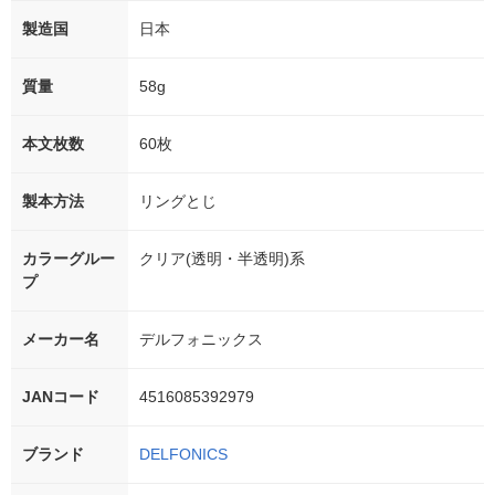
製造国
日本
質量
58g
本文枚数
60枚
製本方法
リングとじ
カラーグルー
クリア(透明・半透明)系
プ
メーカー名
デルフォニックス
JANコード
4516085392979
ブランド
DELFONICS