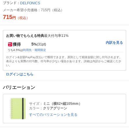
ブランド：
DELFONICS
メーカー希望小売価格：
715円（税込）
715
円
（税込）
お買い物でもらえる特典
最大付与率11%
内訳を見る
5
獲得
%
(31pt)
うち4.5%は
利用先・期間限定
ログイン&全額PayPay支払いで獲得できます。原則として税抜金額に対し付与されます。
表示よりも実際の付与数、付与率が少ない場合があります。詳細は内訳からご確認くださ
い。
ログインはこちら
バリエーション
サイズ：
ミニ（横82×縦105mm）
カラー：
クリアグリーン
すべてのバリエーションを見る