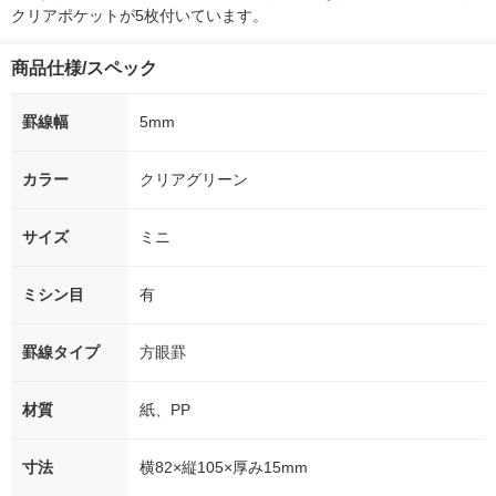
クリアポケットが5枚付いています。
商品仕様/スペック
罫線幅
5mm
カラー
クリアグリーン
サイズ
ミニ
ミシン目
有
罫線タイプ
方眼罫
材質
紙、PP
寸法
横82×縦105×厚み15mm