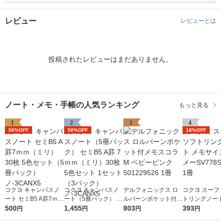
レビュー
レビューとは
投稿されたレビューはまだありません。
ノート・メモ・手帳の人気ランキング
もっと見る
1
2
3
4
56%OFF
58%OFF
18%OFF
コクヨ キャンパスノ
コクヨ キャンパスノ
デルフォニックス ロ
コクヨ スーフ
ート セミB5 A罫7ｍｍ
ート（5冊パック） セ
ルバーンポケット付メ
トリングノート
（ミリ） 30枚 5色セ
500
ミB5 A罫 7ｍｍ（ミ
1,455
モスコラM ベビーピ
803
サイズ 青 メー
393
円
円
円
円
ット（5冊パック）
リ）30枚 5色セット 1
ンク 501229526 1冊
S4ーLB 1冊