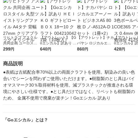
リヒトラブ アスクル
【アウトレット】【G
【アウトレット】ナカ
【アウトレッ
共同企画 ユーロスタ
oエシカル】訳あり Ｈ
バヤシ ロジカルエア
oエシカル】訳
イル 丸型ツイストリ
299
ＥＩＫＯ ギフトピロ
640
ーノート ビジネスA5
860
ラス 3色ボー
428
円
円
円
円
ングファイル A4タテ
ーＢＯＸ 18ー10 クラ
80枚 D ノ-A512A-D 1
OE365 アイプ
背幅27mm クリアブ
フト 004210042 1袋
セット（1冊×2）
4mm 休日の勉
商品説明
ラック オリジナル
（10枚入）
252 1本
●表紙は古紙配合率70%以上の両面クラフトを使用。馴染みの良い色
合いでシーンを問わずご使用いただけます。●樹脂製のとじ具はバイ
オマスマーク30％取得材料を使用。減プラスチックが推進される環
境にやさしい仕様です。●とじ具だけではなく、リベットも樹脂製の
ため、 金属不使用で廃棄が楽チン！Goエシカル 訳あり
「Goエシカル」とは？