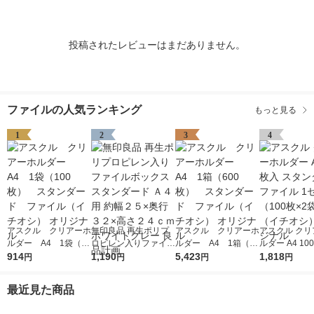
投稿されたレビューはまだありません。
ファイルの人気ランキング
もっと見る
1
2
3
4
アスクル クリアーホ
無印良品 再生ポリプ
アスクル クリアーホ
アスクル クリ
ルダー A4 1袋（10
ロピレン入りファイル
ルダー A4 1箱（60
ルダー A4 10
0枚） スタンダー
914
ボックススタンダード
1,190
0枚） スタンダー
5,423
タンダード フ
1,818
円
円
円
円
ド ファイル（イチオ
Ａ４用 約幅２５×奥行
ド ファイル（イチオ
1セット（100
シ） オリジナル
３２×高さ２４ｃｍ ホ
シ） オリジナル
袋）（イチオシ
最近見た商品
ワイトグレー 良品計
リジナル
画