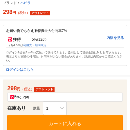
ブランド：
ハピラ
298
円
（税込）
アウトレット
お買い物でもらえる特典
最大付与率7%
内訳を見る
5
獲得
%
(12pt)
うち4.5%は
利用先・期間限定
ログイン&全額PayPay支払いで獲得できます。原則として税抜金額に対し付与されます。
表示よりも実際の付与数、付与率が少ない場合があります。詳細は内訳からご確認くださ
い。
ログインはこちら
298
円
（税込）
アウトレット
5
%
(12pt)
在庫あり
1
数量
カートに入れる