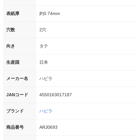
表紙厚
約0.74mm
穴数
2穴
向き
タテ
生産国
日本
メーカー名
ハピラ
JANコード
4550163017187
ブランド
ハピラ
商品番号
ARJ0693