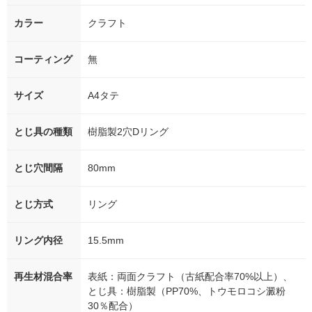
カラー
クラフト
コーティング
無
サイズ
A4タテ
とじ具の種類
樹脂製2穴Dリング
とじ穴間隔
80mm
とじ方式
リング
リング内径
15.5mm
再生材混合率
表紙：両面クラフト（古紙配合率70%以上）、
とじ具：樹脂製（PP70%、トウモロコシ澱粉
30％配合）