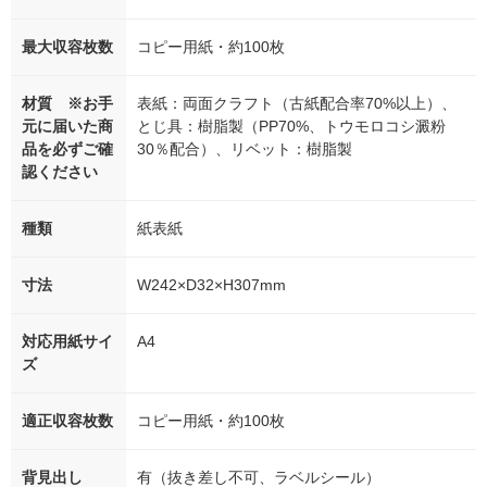
最大収容枚数
コピー用紙・約100枚
材質 ※お手
表紙：両面クラフト（古紙配合率70%以上）、
元に届いた商
とじ具：樹脂製（PP70%、トウモロコシ澱粉
品を必ずご確
30％配合）、リベット：樹脂製
認ください
種類
紙表紙
寸法
W242×D32×H307mm
対応用紙サイ
A4
ズ
適正収容枚数
コピー用紙・約100枚
背見出し
有（抜き差し不可、ラベルシール）