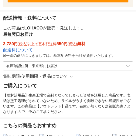
配送情報・送料について
この商品は
LOHACO
が販売・発送します。
最短翌日お届け
3,780
550
無料
円
(税込)以上で基本配送料
円
(税込)
配送料について
※
一部の商品につきましては、基本配送料を当社が負担いたします。
在庫確認住所：東京都にお届け
賞味期限/使用期限・返品について
ご購入について
【端材活用品】生産工場で余剰となってしまった資材を活用した商品です。表
紙は塗工処理がされていないため、ラベルがうまく剥離できない可能性がござ
います。この商品は【アウトレット】品です。在庫が無くなり次第販売終了と
なりますので、予めご了承ください。
こちらの商品もおすすめ