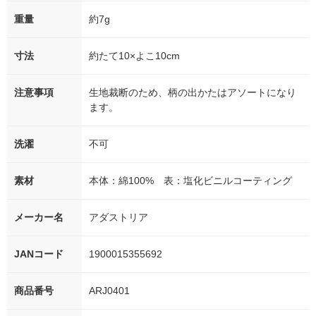
重量
約7g
寸法
約たて10×よこ10cm
注意事項
生地裁断のため、柄の出かたはアソートになり
ます。
洗濯
不可
素材
本体：綿100% 表：塩化ビニルコーティング
メーカー名
アダストリア
JANコード
1900015355692
商品番号
ARJ0401