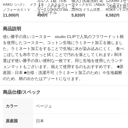
HAKU（ハク） メラ
【水・ミネラルウォー
アタックゼロ（Attack
フレアフレグラ
ノフォーカスＩＶ 4
ター】LOHACO Wate
ZERO) ドラム式専用
ROKA（イロ
5ｇ 資生堂 おまけ
11,000
r（ロハコウォータ
490
詰め替え メガジャン
5,820
イキッドリリ
6,582
円
円
円
円
付き
ー）2L ラベルレス 1
ボ 2300g 1セット（2
柔軟剤 詰め替
箱（5本入）（イチオ
個入) 洗濯洗剤 花王
大 1200ml 
商品説明
シ） オリジナル
（5個入) 花王
使い勝手の良いコースター　studio CLIPで人気のフラワードット柄
を使用したコースター。コットン生地にラミネート加工を施しまし
た。ラミネート加工をすることで生地に水が染み込みにくく、 食べ
こぼしても布巾でさっと拭くことで汚れを落としてくれます♪ 和洋
選ばず使い勝手の良い便利な一枚です。同じ生地を使用したランチ
ョンマットもございます。揃えて使用するのもおすすめです。  ■原
産国：日本 ■仕様：洗濯不可（ラミネート加工のため）※生地裁断
のため、柄の出かたはアソートになります。
商品仕様/スペック
カラー
ベージュ
原産国
日本