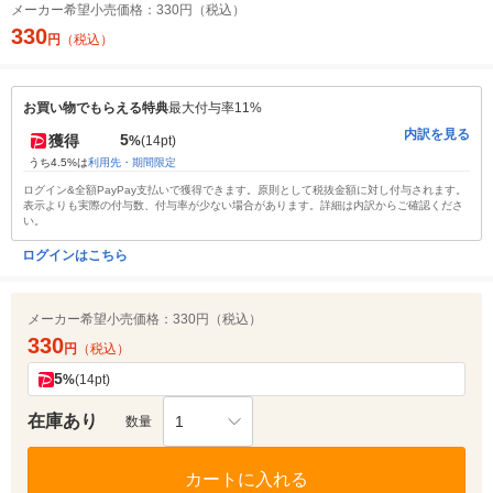
メーカー希望小売価格：
330円（税込）
330
円
（税込）
お買い物でもらえる特典
最大付与率11%
内訳を見る
5
獲得
%
(14pt)
うち4.5%は
利用先・期間限定
ログイン&全額PayPay支払いで獲得できます。原則として税抜金額に対し付与されます。
表示よりも実際の付与数、付与率が少ない場合があります。詳細は内訳からご確認くださ
い。
ログインはこちら
メーカー希望小売価格：
330円（税込）
330
円
（税込）
5
%
(14pt)
在庫あり
1
数量
カートに入れる