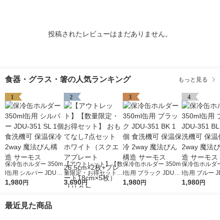
投稿されたレビューはまだありません。
食器・グラス・箸の人気ランキング
もっと見る
1
2
3
4
保冷缶ホルダー 350m
【アウトレット】【数
保冷缶ホルダー 350m
保冷缶ホルダー
l缶用 シルバー JDU-3
量限定・お得セット】
l缶用 ブラック JDU-3
l缶用 ブルー J
51 SL 1個 食洗機可 保
1,980
おもてなし7点セット
3,690
51 BK 1個 食洗機可
1,980
BL 1個 食洗
1,980
円
円
円
円
温保冷 2way 魔法びん
ホワイト（スクエアプ
保温保冷 2way 魔法び
保冷 2way 
構造 サーモス
レート26.5cm×2枚
ん構造 サーモス
造 サーモス
最近見た商品
+プレート18cm×5
枚） ノリタケ