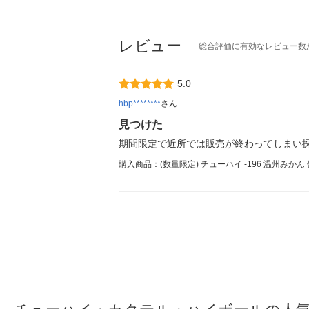
レビュー
総合評価に有効なレビュー数
5.0
hbp********
さん
見つけた
期間限定で近所では販売が終わってしまい探
購入商品：(数量限定) チューハイ -196 温州みかん 缶 