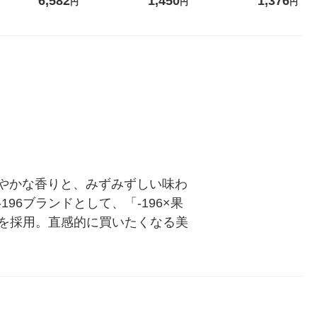
6,582
1,450
1,376
円
円
円
（10個：
特大 1200ml 1セット（5個
（イチオシ） オリジナル
パック 1セット
 オリジナ
入) 花王
ロール入）花の
華やかな香りと、みずみずしい味わ
6ブランドとして、「-196×果
を採用。直感的に買いたくなる美