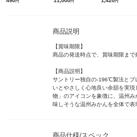
490
11,000
1,420
円
円
円
ス 1箱（5本入）（イチオ
シ） オリジナル
商品説明
【賞味期限】

商品の発送時点で、賞味期限まで残
【商品説明】

サントリー独自の-196℃製法
いとやさしく心地良い余韻を実現し
物」のアイコンを象徴に、温州み
味しそうな温州みかんを全体で表
商品仕様/スペック