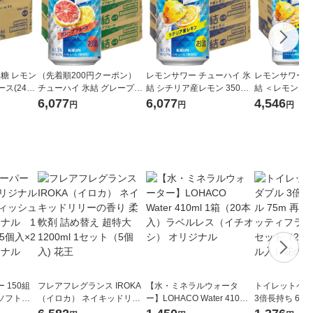
無糖 レモン
（先着順200円クーポン）
レモンサワー チューハイ 氷
レモンサワー 
ケース(24本
チューハイ 氷結 グレープフ
結 シチリア産レモン 350ml
結 ＜レモン＞ 5
酎ハイ KB
ルーツ 350ml 48本 缶チュー
2ケース (48本) 送料無料
6,077
6,077
4,546
円
円
円
ハイ サワー
 150組
フレアフレグランス IROKA
【水・ミネラルウォータ
トイレットペー
ソフトパ
（イロカ） ネイキッドリリ
ー】LOHACO Water 410ml
3倍長持ち 6ロール 75
ィオナ オ
ーの香り 柔軟剤 詰め替え 超
1箱（20本入）ラベルレス
紙配合 スコッ