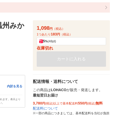
 温州みか
1,098
円
（税込）
183
1つあたり
円
（税込）
5
%
(48pt)
在庫切れ
カートに入れる
配送情報・送料について
内訳を見る
この商品は
LOHACO
が販売・発送します。
最短翌日お届け
されます。表示より
3,780
550
無料
い。
円
(税込)以上で基本配送料
円
(税込)
配送料について
※
一部の商品につきましては、基本配送料を当社が負担