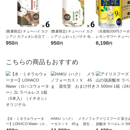
(数量限定) チューハイ カク
(数量限定) チューハイ カク
（先着順200円クー
シアジ カフェオレ仕立て 缶
シアジ ふわっとバナナ 缶 35
レモンサワー チューハ
350ml 6本
0ml 6本
麟特製 レモン ALC.9％
950
950
6,198
円
円
円
ml 48本
こちらの商品もおすすめ
【水・ミネラルウォータ
HAKU（ハク） メラノフォ
アイリスフーズ 富士
ー】LOHACO Water（ロハ
ーカスＩＶ 45ｇ 資生
炭酸水 ラベルレス 500
コウォーター）2L ラベルレ
堂 おまけ付き
箱（24本入）