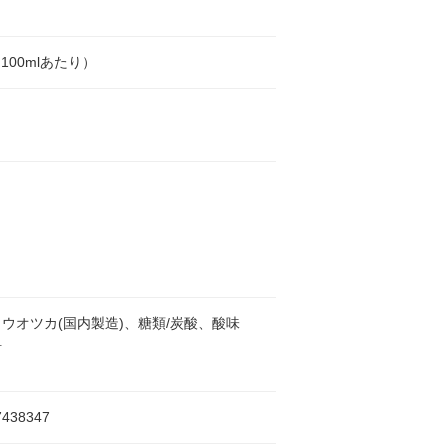
l（100mlあたり）
ウオツカ(国内製造)、糖類/炭酸、酸味
料
7438347