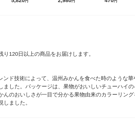
5,820
2,980
470
円
円
円
（2個入) 洗濯洗剤 花王
米 木徳神糧 オリジナル
リジナル 1セット
5個入×2パック）
ル
り120日以上の商品をお届けします。

とブレンド技術によって、温州みかんを食べた時のような
ました。パッケージは、果物がおいしいチューハイの-19
かんのおいしさが一目で分かる果物由来のカラーリング
現しました。