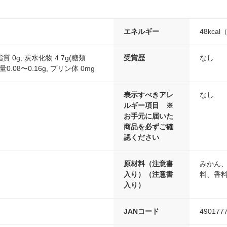
エネルギー
48kca
質 0g, 炭水化物 4.7g(糖類
受賞歴
なし
当量0.08〜0.16g, プリン体 0mg
表示すべきアレ
なし
ルギー項目 ※
お手元に届いた
商品を必ずご確
認ください
原材料（注意書
みかん、
入り）（注意書
料、香
入り）
JANコード
490177