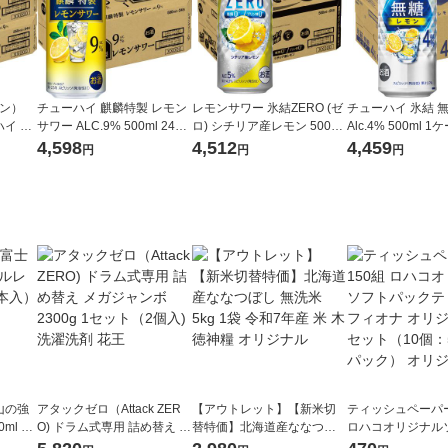
ポン）
チューハイ 麒麟特製 レモン
レモンサワー 氷結ZERO (ゼ
チューハイ 氷結 
イ 麒
サワー ALC.9% 500ml 24本
ロ) シチリア産レモン 500ml
Alc.4% 500ml 1
 350
キリン 酎ハイ
１ケース(24本) チューハイ
入) レモンサワー 
4,598
4,512
4,459
円
円
円
サワー（イチオシ）
23A
山の強
アタックゼロ（Attack ZER
【アウトレット】【新米切
ティッシュペーパー
ml 1
O) ドラム式専用 詰め替え メ
替特価】北海道産ななつぼ
ロハコオリジナル
ガジャンボ 2300g 1セット
し 無洗米 5kg 1袋 令和7年産
ックティッシュ フ