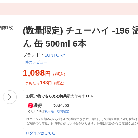
(数量限定) チューハイ -196
ん 缶 500ml 6本
ブランド：
SUNTORY
1件のレビュー
1,098
円
（税込）
183
1つあたり
円
（税込）
お買い物でもらえる特典
最大付与率11%
5
獲得
%
(48pt)
うち4.5%は
利用先・期間限定
ログイン&全額PayPay支払いで獲得できます。原則として税抜金額に対し付与
も実際の付与数、付与率が少ない場合があります。詳細は内訳からご確認くださ
ログインはこちら