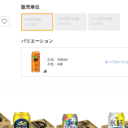
販売単位
178.4円×24本
177.1円×48本
183円×6本
4,280円
8,498円
1,098円
バリエーション
容量：
500ml
すべてのバリ
本数：
6本