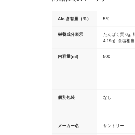
Alc.含有量（％）
5％
栄養成分表示
たんぱく質 0g, 脂
4.19g), 食塩相
内容量(ml)
500
個別包装
なし
メーカー名
サントリー