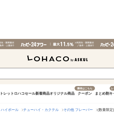
獲得はこちら
レ
トレット
ロハコセール
新着商品
オリジナル商品
クーポン
まとめ割
キ
・ハイボール
チューハイ・カクテル
その他 フレーバー
(数量限定)