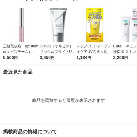
正規取扱店 epistem
ORBIS（オルビス）
メラノCCディープデ
Curel（キュ
e(エピステーム） パ
リンクルブライトUV
イケアUV乳液＜朝用
浸保湿 スキン
ワライズラッシュセラ
5,500
プロテクター N 50g
3,850
日焼け止め乳液＞50g
1,184
ＵＶセラム 60
2,200
円
円
円
円
ム 4.5ml まつげ美容
（医薬部外品）
SPF50+・PA++++ロ
液
ート製薬
最近見た商品
商品を閲覧すると履歴が表示されます
掲載商品の情報について