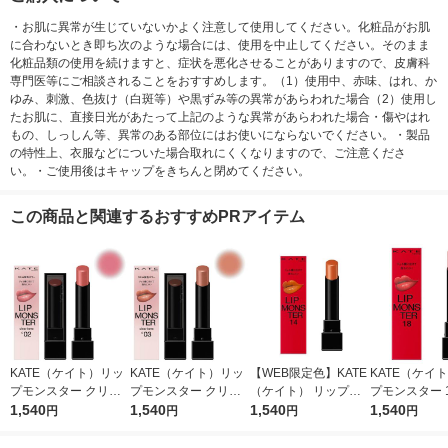
・お肌に異常が生じていないかよく注意して使用してください。化粧品がお肌
に合わないとき即ち次のような場合には、使用を中止してください。そのまま
化粧品類の使用を続けますと、症状を悪化させることがありますので、皮膚科
専門医等にご相談されることをおすすめします。（1）使用中、赤味、はれ、か
ゆみ、刺激、色抜け（白斑等）や黒ずみ等の異常があらわれた場合（2）使用し
たお肌に、直接日光があたって上記のような異常があらわれた場合・傷やはれ
もの、しっしん等、異常のある部位にはお使いにならないでください。・製品
の特性上、衣服などについた場合取れにくくなりますので、ご注意くださ
い。・ご使用後はキャップをきちんと閉めてください。
この商品と関連するおすすめPRアイテム
KATE（ケイト）リッ
KATE（ケイト）リッ
【WEB限定色】KATE
KATE（ケイ
プモンスター クリア
プモンスター クリア
（ケイト） リップモ
プモンスター 1
トーン C02 肉色モン
1,540
トーン C03 枝化モン
1,540
ンスター 14 憧れの日
1,540
け落ちる密桃 
1,540
円
円
円
円
スター カネボウ 口紅
スター カネボウ 口紅
光浴 カネボウ 口紅
ウ 口紅