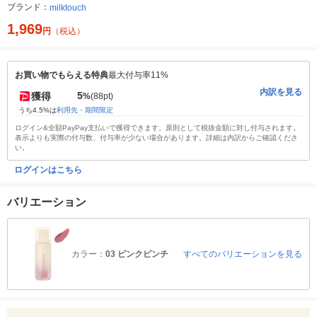
ブランド：
milktouch
1,969
円
（税込）
お買い物でもらえる特典
最大付与率11%
内訳を見る
5
獲得
%
(88pt)
うち4.5%は
利用先・期間限定
ログイン&全額PayPay支払いで獲得できます。原則として税抜金額に対し付与されます。
表示よりも実際の付与数、付与率が少ない場合があります。詳細は内訳からご確認くださ
い。
ログインはこちら
バリエーション
カラー：
03 ピンクピンチ
すべてのバリエーションを見る