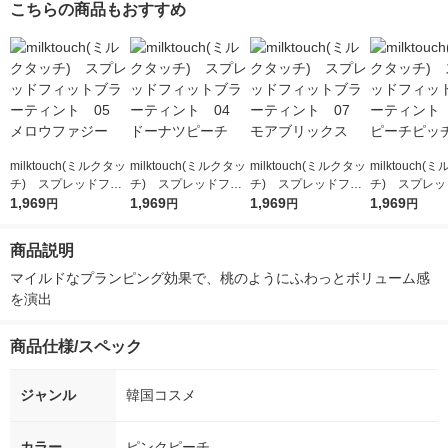
こちらの商品もおすすめ
milktouch(ミルクタッ
milktouch(ミルクタッ
milktouch(ミルクタッ
milktouch(
チ) スプレッドフィ
チ) スプレッドフィ
チ) スプレッドフィ
チ) スプレ
ットブラーティント
1,969
ットブラーティント
1,969
ットブラーティント
1,969
ットブラー
1,969
円
円
円
円
05 メロウファジー
04 ドーナツピーチ
07 モアブリックス
06 ピーチピ
商品説明
マイルドなプランピング効果で、桃のようにふわっとボリューム感
を演出
商品仕様/スペック
ジャンル
韓国コスメ
カラー
ピンクピーチ