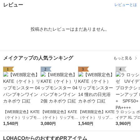
レビュー
レビューとは
投稿されたレビューはまだありません。
メイクアップの人気ランキング
もっと見る
1
2
3
4
【WEB限定色】KATE
【WEB限定色】KATE
【WEB限定色】KATE
ラ ロッシュ 
（ケイト）リップモン
（ケイト）リップモン
（ケイト） リップモ
イデア XL プ
スター 04 パンプキン
1,540
スター 04 パンプキン
3,080
ンスター 14 憧れの日
1,540
ョントーンアッ
3,960
円
円
円
円
ワイン カネボウ 口紅
ワイン 2個 カネボウ
光浴 カネボウ 口紅
ーズ+ SPF5
口紅
++++
LOHACOからのおすすめPRアイテム