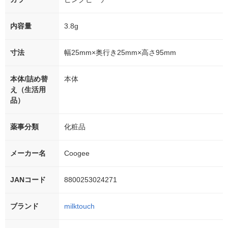
内容量
3.8g
寸法
幅25mm×奥行き25mm×高さ95mm
本体/詰め替
本体
え（生活用
品）
薬事分類
化粧品
メーカー名
Coogee
JANコード
8800253024271
ブランド
milktouch