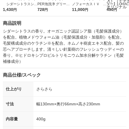
シダーシトラスシャ
PER泡洗浄 グリーン
ノフォーカスＩＶ 4
ター】LOHACO
ンプー 詰め替え 400
1,430
ハーブの香り 詰め替
728
5ｇ 資生堂 おまけ
11,000
r（ロハコウォ
490
円
円
円
円
mL ホーユー
え 超特大 1200ml 1個
付き
ー）2L ラベル
花王
箱（5本入）
商品説明
シ） オリジナ
シダーシトラスの香り。オーガニック認証シア脂（毛髪保護成分）
を配合。植物メドウフォーム油（毛髪保護成分・加脂剤）を配合。
毛髪構成成分のケラチン※を配合。ネムノキ樹皮エキス配合。髪の
芯へアプローチします。清々しい針葉樹のフレッシュウッディーの
香り。※ヒドロキシプロピルトリモニウム加水分解ケラチン（毛髪
補修成分）
商品仕様/スペック
仕上がり
さらさら
寸法
幅130mm×奥行66mm×高さ230mm
内容量
400g