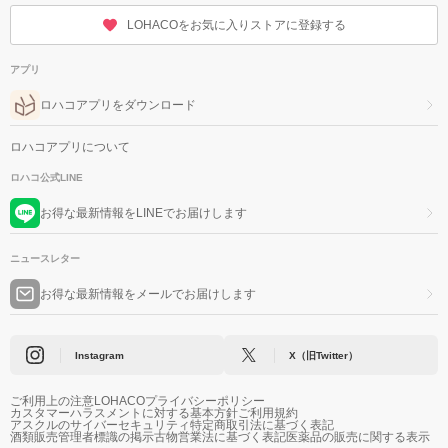
LOHACOをお気に入りストアに登録する
アプリ
ロハコアプリをダウンロード
ロハコアプリについて
ロハコ公式LINE
お得な最新情報をLINEでお届けします
ニュースレター
お得な最新情報をメールでお届けします
Instagram
X（旧Twitter）
ご利用上の注意
LOHACOプライバシーポリシー
カスタマーハラスメントに対する基本方針
ご利用規約
アスクルのサイバーセキュリティ
特定商取引法に基づく表記
酒類販売管理者標識の掲示
古物営業法に基づく表記
医薬品の販売に関する表示