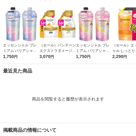
870g ユニリーバ
エッセンシャル プレ
（セール）パンテーン
エッセンシャル プレ
（セール）エ
ミアム バリアシャン
エクストラダメージリ
ミアム バリアシャン
ャル しっとり
プー + コンディショ
1,750
ペア シャンプー + コ
3,070
プー + コンディショ
1,750
る シャンプー
2,290
円
円
円
円
ナー グロウ 詰替セッ
ンディショナー 超特
ナー シルキー 詰替セ
え 大容量 1080
ト 各340ml
大1.7L 2個セット P＆
ット 各340ml
花王
最近見た商品
G
商品を閲覧すると履歴が表示されます
掲載商品の情報について