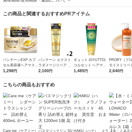
賞味期限/使用期限・返品について
この商品と関連するおすすめPRアイテム
パンテーンEXP カプ
パンテーン エクスト
ギュット (GYUTTO)
PRORY（プ
セル美容液ヘアマスク
ラダメージリペア 洗
コルセット ヘアマス
モイストリペア
170g P＆G
1,298
い流すトリートメント
2,100
ク トリートメント
1,485
ートメント 45
2,640
円
円
円
円
特大サイズ 300g しっ
ロート製薬
ねり ツヤ）
とり 2個 P＆G
こちらの商品もおすすめ
Care me（ケアミー）
バスマジックリン SU
HAKU（ハク） メラ
【水・ミネラ