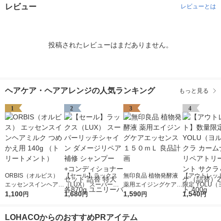
レビュー
レビューとは
投稿されたレビューはまだありません。
ヘアケア・ヘアアレンジの人気ランキング
もっと見る
1
2
3
4
ORBIS（オルビス）
【セール】ラックス
無印良品 植物発酵液
【アウトレッ
エッセンスインヘアミ
（LUX） スーパーリ
薬用エイジングケアエ
限定 YOLU
ルク つめかえ用 140g
1,100
ッチシャイン ダメー
1,680
ッセンス １５０ｍＬ
1,590
サクラ カーム
1,540
円
円
円
円
（トリートメント）
ジリペア 補修 シャン
良品計画
リペアトリー
プー+コンディショナ
サクラ＆ミュ
LOHACOからのおすすめPRアイテム
ー セット 詰替 特大 各
替）2個セット 