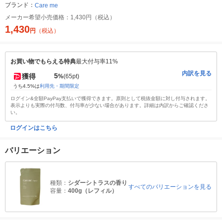
ブランド：
Care me
メーカー希望小売価格：
1,430円（税込）
1,430
円
（税込）
お買い物でもらえる特典
最大付与率11%
内訳を見る
5
獲得
%
(65pt)
うち4.5%は
利用先・期間限定
ログイン&全額PayPay支払いで獲得できます。原則として税抜金額に対し付与されます。
表示よりも実際の付与数、付与率が少ない場合があります。詳細は内訳からご確認くださ
い。
ログインはこちら
バリエーション
種類：
シダーシトラスの香り
すべてのバリエーションを見る
容量：
400g（レフィル）