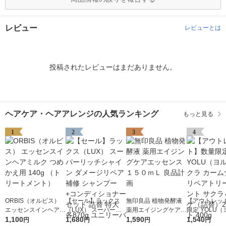
レビュー
レビューとは
投稿されたレビューはまだありません。
ヘアケア・ヘアアレンジの人気ランキング
もっと見る
1
2
3
4
ORBIS（オルビス）
【セール】ラックス
無印良品 植物発酵液
【アウトレッ
エッセンスインヘアミ
（LUX） スーパーリ
薬用エイジングケアエ
限定 YOLU
ルク つめかえ用 140g
1,100
ッチシャイン ダメー
1,680
ッセンス １５０ｍＬ
1,590
サクラ カーム
1,540
円
円
円
円