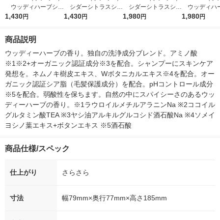
ウッディハーブシャ
シダーシトラスシャ
シダーシトラスシャ
ウッディハ
ンプー 詰め替え 400
1,430
ンプー 詰め替え 400
1,430
ンプー 450mL ホーユ
1,980
ートメント 45
1,980
円
円
円
円
mL ホーユー
mL ホーユー
ー
ユー
商品説明
ウッディーハーブの香り。独自の洗浄成分ブレンド。アミノ酸
※1※2+オーガニック認証成分※3を配合。シャンプーにスキンケア
発想を。ネムノキ樹皮エキス、Wボタニカルエキス※4を配合。オー
ガニック認証シア脂（毛髪保護成分）を配合。pHコントロール成分
※5を配合。弱酸性を保ちます。自然の中にスパイシーさのあるウッ
ディーハーブの香り。※1ラウロイルメチルアラニンNa ※2ココイル
グルタミン酸TEA ※3ヤシ油アルキルグルコシド酒石酸Na ※4ソメイ
ヨシノ葉エキス+ボタンエキス ※5酒石酸
商品仕様/スペック
仕上がり
さらさら
寸法
幅79mm×奥行77mm×高さ185mm