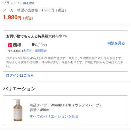
ブランド：
Care me
メーカー希望小売価格：
1,980円（税込）
1,980
円
（税込）
お買い物でもらえる特典
最大付与率7%
内訳を見る
5
獲得
%
(90pt)
うち4.5%は
利用先・期間限定
ログイン&全額PayPay支払いで獲得できます。原則として税抜金額に対し付与されます。
表示よりも実際の付与数、付与率が少ない場合があります。詳細は内訳からご確認くださ
い。
ログインはこちら
バリエーション
商品タイプ：
Woody Herb（ウッディハーブ）
容量：
450ml
すべてのバリエーションを見る