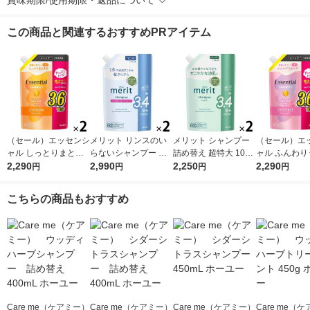
賞味期限/使用期限・返品について
この商品と関連するおすすめPRアイテム
（セール）エッセンシ
メリット リンスのい
メリット シャンプー
（セール）エ
ャル しっとりまとま
らないシャンプー 詰
詰め替え 超特大 1080
ャル ふんわり
る シャンプー 詰め替
2,290
め替え 超特大 1080ml
2,990
ml 2個 花王
2,250
ヤ シャンプー
2,290
円
円
円
円
え 大容量 1080ml 2個
2個 花王
え 大容量 1080
花王
花王
こちらの商品もおすすめ
Care me（ケアミー）
Care me（ケアミー）
Care me（ケアミー）
Care me（