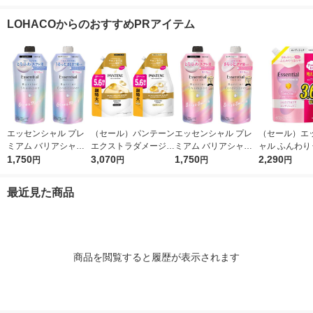
（トリートメント）
ジリペア 補修 シャン
良品計画
リペアトリー
プー+コンディショナ
サクラ＆ミュ
LOHACOからのおすすめPRアイテム
ー セット 詰替 特大 各
替）2個セット 
870g ユニリーバ
エッセンシャル プレ
（セール）パンテーン
エッセンシャル プレ
（セール）エ
ミアム バリアシャン
エクストラダメージリ
ミアム バリアシャン
ャル ふんわり
プー + コンディショ
1,750
ペア シャンプー + コ
3,070
プー + コンディショ
1,750
ヤ コンディシ
2,290
円
円
円
円
ナー グロウ 詰替セッ
ンディショナー 超特
ナー シルキー 詰替セ
詰替 大容量 108
ト 各340ml
大1.7L 2個セット P＆
ット 各340ml
個 花王
最近見た商品
G
商品を閲覧すると履歴が表示されます