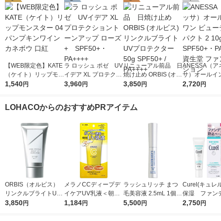
【WEB限定色】KATE
ラ ロッシュ ポゼ UV
リニューアル前品 日
ANESSA（ア
（ケイト）リップモン
イデア XL プロテクシ
焼け止め ORBIS (オル
サ）オールイ
スター 04 パンプキン
1,540
ョントーンアップ ロ
3,960
ビス) リンクルブライ
3,850
ビューティーパ
2,720
円
円
円
円
ワイン カネボウ 口紅
ーズ+ SPF50+・PA
トUVプロテクター 50
10g SPF50+
++++
g SPF50+ / PA++++
資生堂 ファン
LOHACOからのおすすめPRアイテム
ョン
ORBIS（オルビス）
メラノCCディープデ
ラッシュリッチ まつ
Curel(キュレ
リンクルブライトUV
イケアUV乳液＜朝用
毛美容液 2.5mL 1個
保湿 ファン
プロテクター N 50g
3,850
日焼け止め乳液＞50g
1,184
ロート製薬
5,500
止ベース 30
2,750
円
円
円
円
（医薬部外品）
SPF50+・PA++++ロ
ート製薬