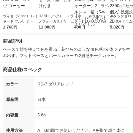
ヴィセ（Visee） レイ
HAKU（ハク） メラ
【水・ミネラルウォー
アタックゼロ（A
ヤード フルリ チーク
ノフォーカスＩＶ 4
ター】LOHACO Wate
ZERO) ドラ
RO-3 ローズモーヴ コ
1,760
5ｇ 資生堂 おまけ
11,000
r（ロハコウォータ
490
詰め替え メガ
5,820
円
円
円
円
ーセー
付き
ー）2L ラベルレス 1
ボ 2300g 1
箱（5本入）（イチオ
個入) 洗濯洗剤
商品説明
シ） オリジナル
ベースで頬を整えて色を重ね、花びらのような血色感×立体ツヤを生
み出す。マットベースとパールカラーの 2質感チークカラー。
商品仕様/スペック
カラー
RD-7 ダリアレッド
原産国
日本
内容量
5.8g
使用方法
A、Bの順でお使いください。Aを指で頬全体に