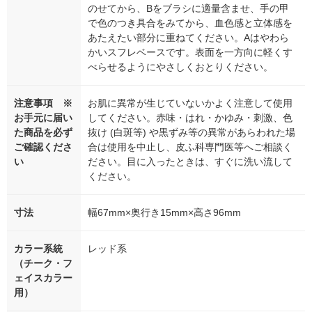
のせてから、Bをブラシに適量含ませ、手の甲
で色のつき具合をみてから、血色感と立体感を
あたえたい部分に重ねてください。Aはやわら
かいスフレベースです。表面を一方向に軽くす
べらせるようにやさしくおとりください。
注意事項 ※
お肌に異常が生じていないかよく注意して使用
お手元に届い
してください。赤味・はれ・かゆみ・刺激、色
た商品を必ず
抜け (白斑等) や黒ずみ等の異常があらわれた場
ご確認くださ
合は使用を中止し、皮ふ科専門医等へご相談く
い
ださい。目に入ったときは、すぐに洗い流して
ください。
寸法
幅67mm×奥行き15mm×高さ96mm
カラー系統
レッド系
（チーク・フ
ェイスカラー
用）