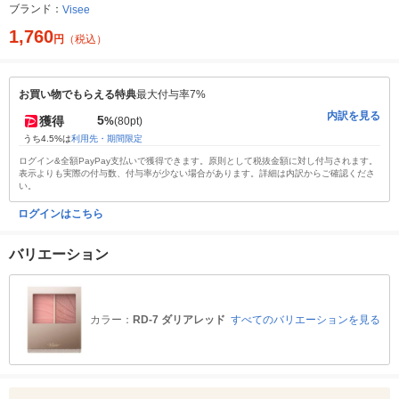
ブランド：
Visee
1,760
円
（税込）
お買い物でもらえる特典
最大付与率7%
内訳を見る
5
獲得
%
(80pt)
うち4.5%は
利用先・期間限定
ログイン&全額PayPay支払いで獲得できます。原則として税抜金額に対し付与されます。
表示よりも実際の付与数、付与率が少ない場合があります。詳細は内訳からご確認くださ
い。
ログインはこちら
バリエーション
カラー：
RD-7 ダリアレッド
すべてのバリエーションを見る