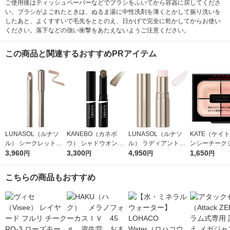
ご使用後はティッシュペーパーなどでブラシをふいてから容器に戻してくださ
い。ブラシがよごれたときは、ぬるま湯に中性洗剤を薄くとかして振り洗いを
したあと、よくすすいで毛先をととのえ、日かげで完全に乾かしてからお使い
ください。落下などの強い衝撃をあたえないようご注意ください。
この商品と関連するおすすめPRアイテム
LUNASOL（ルナソ
KANEBO（カネボ
LUNASOL（ルナソ
KATE（ケイト
ル） シークレットシ
ウ） シャドウオンフ
ル） ラディアントス
ンシーチーク
ェイド 01
3,960
ェース 01
3,300
ティックＮ 02
4,950
ＰＫー1 Kan
1,650
円
円
円
円
ネボウ）
こちらの商品もおすすめ