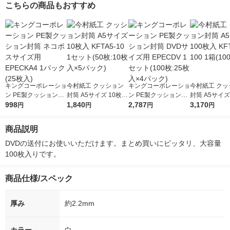
こちらの商品もおすすめ
キングコーポレーショ
今村紙工 クッション
キングコーポレーショ
今村紙工 クッ
ン PE製クッション封
封筒 A5サイズ 10枚入
ン PE製クッション封
封筒 A5サイズ
筒 ネコポスサイズ用
998
KFTA5-10 1セット(50
1,840
筒 DVDサイズ用 EPE
2,787
入 KFTA5-100
3,170
円
円
円
円
EPECKA4 1パック(25
枚:10枚入×5パック)
CDV 1セット(100枚:2
0枚入)
枚入)
5枚入×4パック)
商品説明
DVDの送付にお使いいただけます。まとめ買いにピッタリ、大容量
100枚入りです。
商品仕様/スペック
厚み
約2.2mm