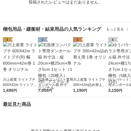
投稿されたレビューはまだありません。
梱包用品・緩衝材・結束用品の人気ランキング
もっと見る
1
2
3
4
川上産業 ライトプチ
宅急便コンパクト専用
川上産業 ライトプチ
ゆうパケット
600X42m ライトプチ
ダンボール箱 外寸
300×42m詰め替え用
用ダンボール箱
(R) 幅600mm×42m巻
1,690
法：縦20cm×横25cm
7,000
1巻 オリジナル
1,190
法：縦24cm×
3,150
円
円
円
円
1巻 オリジナル
×厚さ5cm 1セット（1
×厚さ7cm 1
梱包（20枚入）×5）
梱包（5枚入）
最近見た商品
アスクル オリジナル