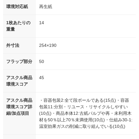
環境対応紙
再生紙
1枚あたりの
14
重量
外寸法
254×190
フラップ部分
50
アスクル商品
45
環境スコア
アスクル商品
・容器包装2:全て段ボールである(15点)・容器
環境スコア詳
包装11:分別・リユース・リサイクルしやすい
細/加点項目
(10点)・商品本体12:古紙パルプや再・未利用木
材を50％以上70％未満使用(10点)・仕組み30-1:
温室効果ガスの削減に取り組んでいる(10点)