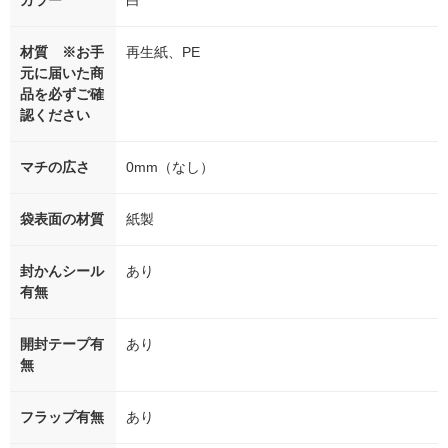
カラー
白
材質 ※お手
再生紙、PE
元に届いた商
品を必ずご確
認ください
マチの広さ
0mm（なし）
袋表面の材質
紙製
封かんシール
あり
有無
開封テープ有
あり
無
フラップ有無
あり