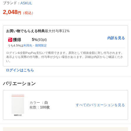
ブランド：
ASKUL
2,048
円
（税込）
お買い物でもらえる特典
最大付与率11%
内訳を見る
5
獲得
%
(93pt)
うち4.5%は
利用先・期間限定
ログイン&全額PayPay支払いで獲得できます。原則として税抜金額に対し付与されます。
表示よりも実際の付与数、付与率が少ない場合があります。詳細は内訳からご確認くださ
い。
ログインはこちら
バリエーション
カラー ：
白
すべてのバリエーションを見る
枚数：
100枚