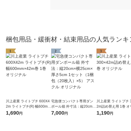
梱包用品・緩衝材・結束用品の人気ランキ
1
2
3
川上産業 ライトプチ 600X4
宅急便コンパクト専用ダン
川上産業 ライトプチ 3
2m ライトプチ(R) 幅600mm
ボール箱 外寸法：縦20cm×
2m詰め替え用 1巻 
×42m巻 1巻 オリジナル
横25cm×厚さ5cm 1セット
ル
1,690
7,000
1,190
円
円
円
（1梱包（20枚入）×5） ア
スクル オリジナル