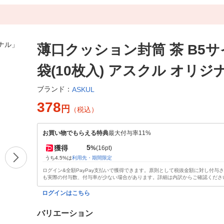
薄口クッション封筒 茶 B5サ
袋(10枚入) アスクル オリジ
ブランド：
ASKUL
378
円
（税込）
お買い物でもらえる特典
最大付与率11%
5
獲得
%
(16pt)
うち4.5%は
利用先・期間限定
ログイン&全額PayPay支払いで獲得できます。原則として税抜金額に対し付与
も実際の付与数、付与率が少ない場合があります。詳細は内訳からご確認くださ
ログインはこちら
バリエーション