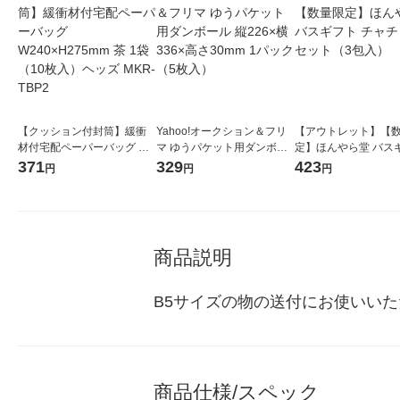
【クッション付封筒】緩衝
Yahoo!オークション＆フリ
【アウトレット】【
材付宅配ペーパーバッグ W2
マ ゆうパケット用ダンボー
定】ほんやら堂 バス
40×H275mm 茶 1袋（10枚
ル 縦226×横336×高さ30mm
チャチャ 1セット（3
371
329
423
円
円
円
入）ヘッズ MKR-TBP2
1パック（5枚入）
商品説明
B5サイズの物の送付にお使いい
商品仕様/スペック