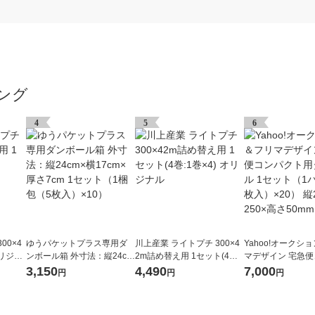
ング
4
5
6
00×4
ゆうパケットプラス専用ダ
川上産業 ライトプチ 300×4
Yahoo!オークシ
オリジナ
ンボール箱 外寸法：縦24cm
2m詰め替え用 1セット(4巻:
マデザイン 宅急
×横17cm×厚さ7cm 1セット
1巻×4) オリジナル
ト用ダンボール 1
3,150
4,490
7,000
円
円
円
（1梱包（5枚入）×10）
パック（5枚入）×2
0×横250×高さ50