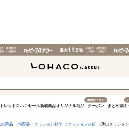
獲得はこちら
レ
トレット
ロハコセール
新着商品
オリジナル商品
クーポン
まとめ割
キ
結束用品
宅配袋・クッション封筒
クッション封筒
薄口クッション封