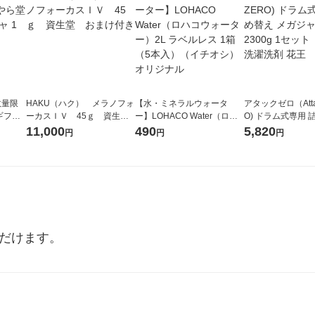
数量限
HAKU（ハク） メラノフォ
【水・ミネラルウォータ
アタックゼロ（Atta
ギフト
ーカスＩＶ 45ｇ 資生
ー】LOHACO Water（ロハ
O) ドラム式専用 
包入）
堂 おまけ付き
コウォーター）2L ラベルレ
ガジャンボ 2300g
11,000
490
5,820
円
円
円
ス 1箱（5本入）（イチオ
（2個入) 洗濯洗剤
シ） オリジナル
ただけます。