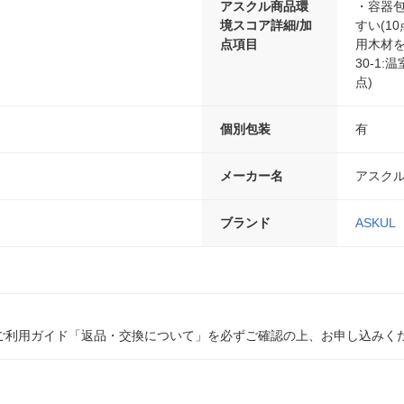
アスクル商品環
・容器包
境スコア詳細/加
すい(1
点項目
用木材を
30-1
点)
個別包装
有
メーカー名
アスク
ブランド
ASKUL
ご利用ガイド「返品・交換について」を必ずご確認の上、お申し込みく