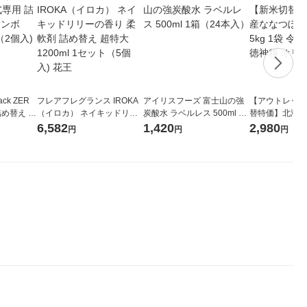
ck ZER
フレアフレグランス IROKA
アイリスフーズ 富士山の強
【アウトレット
詰め替え メ
（イロカ） ネイキッドリリ
炭酸水 ラベルレス 500ml 1
替特価】北海道
 1セット
ーの香り 柔軟剤 詰め替え 超
箱（24本入）
し 無洗米 5kg
6,582
1,420
2,980
円
円
円
 花王
特大 1200ml 1セット（5個
米 木徳神糧 オ
入) 花王