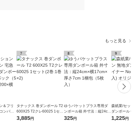
もっと見る
7
8
9
ョン＆フリ
タナックス 巻ダンボール T2
ゆうパケットプラス専用ダ
森紙業/セッツ
便コンパク
600X25 T2クレ60025 1セッ
ンボール箱 外寸法：縦24cm
ダンボール Cライ
セット（1
ト(2巻:1巻×2)
×横17cm×厚さ7cm 1梱包
1梱包(20枚入)
3,885
325
1,225
円
円
円
0） 縦20
（5枚入）
mm