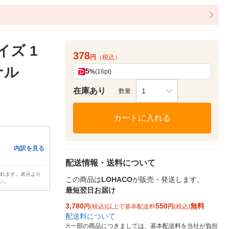
イズ 1
378
円
（税込）
ナル
5
%
(16pt)
在庫あり
1
数量
カートに入れる
内訳を見る
配送情報・送料について
されます。表示より
この商品は
LOHACO
が販売・発送します。
い。
最短翌日お届け
3,780
550
無料
円
(税込)以上で基本配送料
円
(税込)
配送料について
※
一部の商品につきましては、基本配送料を当社が負担