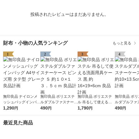
投稿されたレビューはまだありません。
財布・小物の人気ランキング
もっと見る
1
2
3
4
無印良品 ナイロンメ
無印良品 ポリエステ
無印良品 ポリエステ
無印良品 ポリ
ッシュバッグインバッ
ルダブルファスナーケ
ル 吊るして使える洗
ルダブルファ
グ A4サイズ用 タテ型
1,290
ース ピンク Ｓ 約１０
490
面用具ケース 黒 約16
1,790
ース S 黒 約10
490
円
円
円
円
グレー 良品計画
×１３．５ｃｍ 良品計
×19×6cm 良品計画
m 良品計画
画
最近見た商品