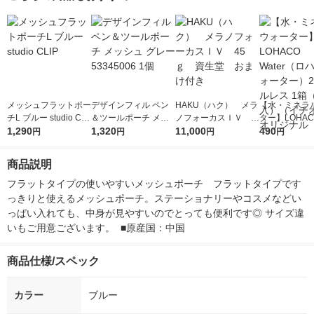
メッシュフラットポー
デザインフィル ペン
HAKU（ハク） メラ
【水・ミネラ
チL ブルー studio CLI
＆ツールポーチ メッ
ノフォーカスＩＶ 4
ター】LOHACO
P
1,290
シュ グレー 5334500
1,320
5ｇ 資生堂 おまけ
11,000
r（ロハコウォ
490
円
円
円
円
6 1個
付き
ー）2L ラベル
箱（5本入）
商品説明
シ） オリジナ
フラットタイプの使いやすいメッシュポーチ　フラットタイプです
っきりと使えるメッシュポーチ。ステーショナリーやコスメなどい
っぱい入れても、中身が見やすいのでとっても便利です◎ サイズ違
いもご用意ございます。  ■原産国：中国
商品仕様/スペック
カラー
ブルー