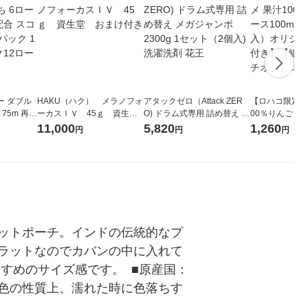
ー ダブル
HAKU（ハク） メラノフォ
アタックゼロ（Attack ZER
【ロハコ限定】
生
ーカスＩＶ 45ｇ 資生
O) ドラム式専用 詰め替え メ
00％りんごジュー
ィフラワー
堂 おまけ付き
ガジャンボ 2300g 1セット
箱（18本入）
11,000
5,820
1,260
円
円
円
パック12
（2個入) 洗濯洗剤 花王
【クイズ付き】
り
ク】（イチオシ
ル
ットポーチ。インドの伝統的なプ
ラットなのでカバンの中に入れて
めのサイズ感です。  ■原産国：
色の性質上、濡れた時に色落ちす