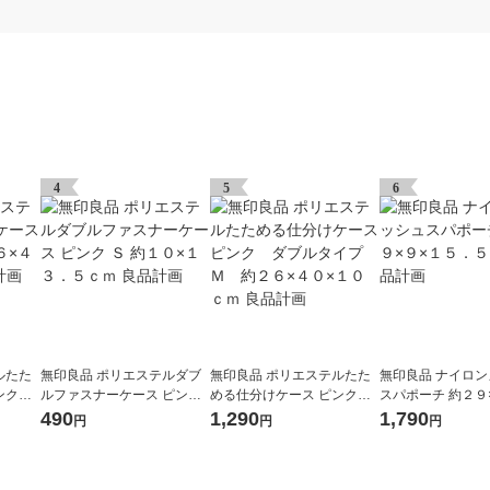
4
5
6
ルたた
無印良品 ポリエステルダブ
無印良品 ポリエステルたた
無印良品 ナイロ
ピンク
ルファスナーケース ピンク
める仕分けケース ピンク
スパポーチ 約２９
０ｃｍ
Ｓ 約１０×１３．５ｃｍ 良
ダブルタイプＭ 約２６×４
５．５ｃｍ 良品計
490
1,290
1,790
円
円
円
品計画
０×１０ｃｍ 良品計画