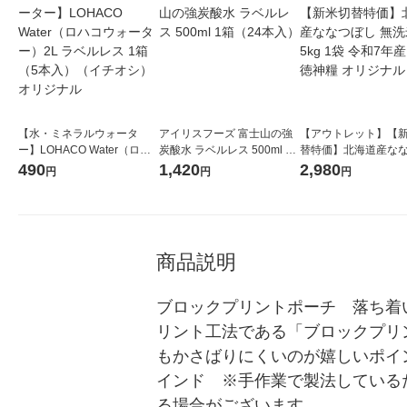
【水・ミネラルウォータ
アイリスフーズ 富士山の強
【アウトレット】【
ー】LOHACO Water（ロハ
炭酸水 ラベルレス 500ml 1
替特価】北海道産な
コウォーター）2L ラベルレ
箱（24本入）
し 無洗米 5kg 1袋 
490
1,420
2,980
円
円
円
ス 1箱（5本入）（イチオ
米 木徳神糧 オリジナ
シ） オリジナル
商品説明
ブロックプリントポーチ　落ち着
リント工法である「ブロックプリ
もかさばりにくいのが嬉しいポイン
インド　※手作業で製法している
る場合がございます。