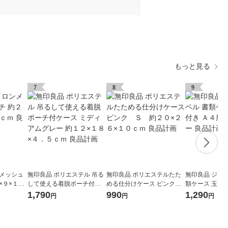
もっと見る
7
8
9
ンメッシュ
無印良品 ポリエステル 吊る
無印良品 ポリエステルたた
無印良品 ジー
×９×１
して使える着脱ポーチ付ケ
める仕分けケース ピンク
類ケース 玉ひ
画
ース ミディアムグレー 約１
Ｓ 約２０×２６×１０ｃｍ
ダークグレー 
1,790
990
1,290
円
円
円
２×１８×４．５ｃｍ 良品計
良品計画
画