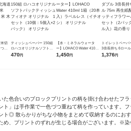
新米切
ティッシュペーパー 150組
【水・ミネラルウォータ
トイレットペーパ
なつぼ
ロハコオリジナルソフトパ
ー】LOHACO Water 410ml
3倍長持ち 6ロール 75m 再
令和7年産
ックティッシュ フィオナ オ
1箱（20本入）ラベルレス
紙配合 スコッテ
470
1,450
1,376
円
円
円
ル
リジナル 1セット（10個：
（イチオシ） オリジナル
パック 1セット（2
5個入×2パック） オリジナ
ロール入）花の香
ル
いた色合いのブロックプリントの柄を掛け合わせたフラ
ント」は手作業で一色づつ重ねて柄を作っています。フ
ト◎ 散らかりがちな小物をまとめて収納するのにおすす
ため、プリントのずれが生じる場合がございます。※染