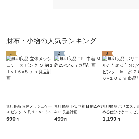
財布・小物の人気ランキング
1
2
3
無印良品 立体メッシュケー
無印良品 TPU巾着 M 約25×3
無印良品 ポリエステ
ス ピンク Ｓ 約１１×１６×５
4cm 良品計画
める仕分けケース 
ｃｍ 良品計画
Ｍ 約２６×４０×１
690
499
1,190
円
円
円
良品計画