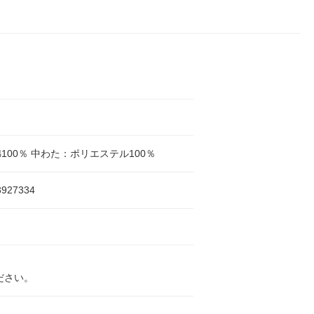
100％ 中わた：ポリエステル100％
3927334
ださい。