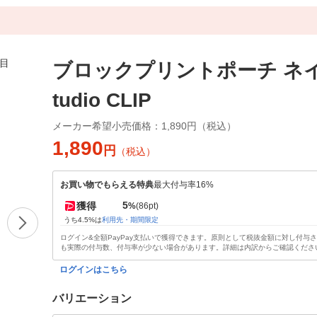
ブロックプリントポーチ ネイ
tudio CLIP
メーカー希望小売価格：
1,890円（税込）
1,890
円
（税込）
お買い物でもらえる特典
最大付与率16%
5
獲得
%
(86pt)
うち4.5%は
利用先・期間限定
ログイン&全額PayPay支払いで獲得できます。原則として税抜金額に対し付与
も実際の付与数、付与率が少ない場合があります。詳細は内訳からご確認くださ
ログインはこちら
バリエーション