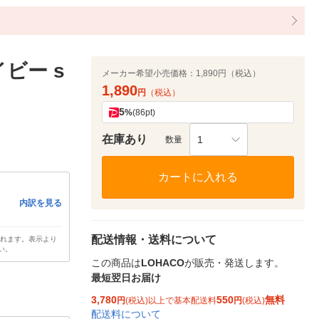
ビー s
メーカー希望小売価格：
1,890円（税込）
1,890
円
（税込）
5
%
(86pt)
在庫あり
1
数量
カートに入れる
内訳を見る
配送情報・送料について
されます。表示より
い。
この商品は
LOHACO
が販売・発送します。
最短翌日お届け
3,780
550
無料
円
(税込)以上で基本配送料
円
(税込)
配送料について